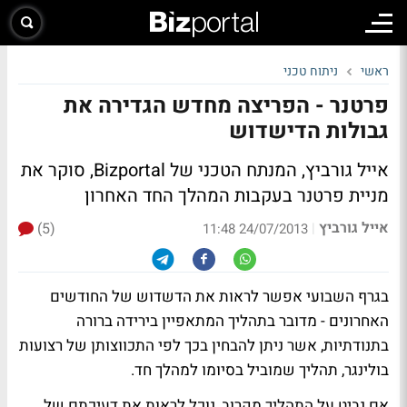
ראשי
ניתוח טכני
פרטנר - הפריצה מחדש הגדירה את
גבולות הדישדוש
אייל גורביץ, המנתח הטכני של Bizportal, סוקר את
מניית פרטנר בעקבות המהלך החד האחרון
אייל גורביץ
(5)
|
24/07/2013 11:48
בגרף השבועי אפשר לראות את הדשדוש של החודשים
האחרונים - מדובר בתהליך המתאפיין בירידה ברורה
בתנודתיות, אשר ניתן להבחין בכך לפי התכווצותן של רצועות
בולינגר, תהליך שמוביל בסיומו למהלך חד.
אם נביט על התהליך מקרוב, נוכל לראות את דעיכתם של