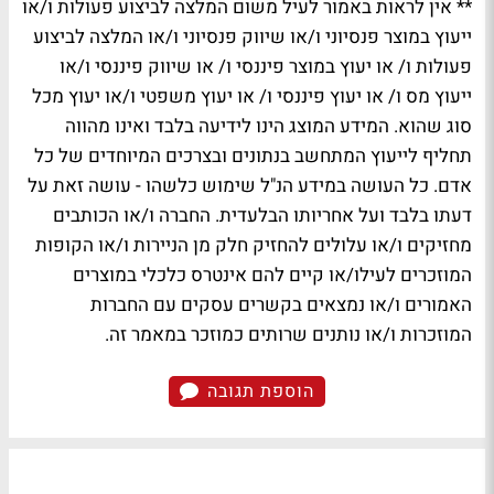
** אין לראות באמור לעיל משום המלצה לביצוע פעולות ו/או
ייעוץ במוצר פנסיוני ו/או שיווק פנסיוני ו/או המלצה לביצוע
פעולות ו/ או יעוץ במוצר פיננסי ו/ או שיווק פיננסי ו/או
ייעוץ מס ו/ או יעוץ פיננסי ו/ או יעוץ משפטי ו/או יעוץ מכל
סוג שהוא. המידע המוצג הינו לידיעה בלבד ואינו מהווה
תחליף לייעוץ המתחשב בנתונים ובצרכים המיוחדים של כל
אדם. כל העושה במידע הנ"ל שימוש כלשהו - עושה זאת על
דעתו בלבד ועל אחריותו הבלעדית. החברה ו/או הכותבים
מחזיקים ו/או עלולים להחזיק חלק מן הניירות ו/או הקופות
המוזכרים לעילו/או קיים להם אינטרס כלכלי במוצרים
האמורים ו/או נמצאים בקשרים עסקים עם החברות
המוזכרות ו/או נותנים שרותים כמוזכר במאמר זה.
הוספת תגובה