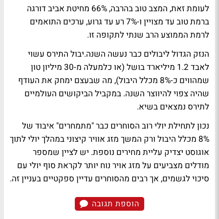
לעומת זאת, המצב טוב בהרבה, 66% מחיטת אביב דורגה
ברמת טוב עד מצויין ו-7% רע עד גרוע, ערכים התואמים
לרמת הממוצע הרב שנתי לתקופה זו.
הנזק הגדול ליבולים כבר נעשה השנה.יבול התירס עשוי
לאבד 1.2 מיליארד בושל (או כלמעלה מ-30 מיליון טון
שמהווים כ-8% מכלל היבול), מה שבעצם ימחק את העודף
שהיה צפוי להיווצר השנה. במקביל הביקושים העולמיים
לתירס נמצאים בשיא.
נכון לתחילת יולי רוב הסוחרים כבר "מתמחרים" איבוד של
8% מכלל היבול ורק המשך מזג אוויר קיצוני במהלך יולי לתוך
אוגוסט יצדיק עליית מחירים נוספת. יש לציין שמספר
מודלים מצביעים על מזג אויר נוח יותר לקראת סוף יולי עם
סיכוי לגשמים, אך רבים מהסוחרים עדיין ספקטיים בעניין זה.
הוספת תגובה