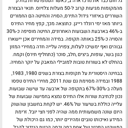
גל חום כבד את מרכז ארה"ב, כאשר הטמפרטורות בחלק
מהמקומות מגיעות קרוב ל-50 מעלות צלזיוס. תנאי הבצורת
השוררים באיזורי גידול התירס, הסויה והחיטה הם החמורים
ביותר מאז ימי רונלד רייגן. כתוצאה מכך, קפץ מחיר התירס
ב-46% בארבעת השבועות האחרונים, החיטה מוסיפה כ-30%
והסויה כ-25% באותה תקופה. במידה והמחירים אכן יישארו
גבוהים ואף ימשיכו לעלות, צפויה עלייה חדה במחירי המזון
כגון בשר, עופות, ביצים ,חלב, סוכר (כתחליף תירס) וקמח.
בהחלט לא בשורות טובות למובילי המאבק על יוקר המחיה.
בבחינה היסטורית על תקופות בצורת בשנים 1980, 1983,
1988 ובמידה מסוימת גם שנת 2011, מחירי התירס טפסו
מעלה ב-30%-67% בתקופה של ארבעה עד שישה שבועות.
נכון לכתיבת שורות אלו התירס נמצא בחמישה שבועות של
עלייה כוללת בשיעור של 46%. יש לקחת בחשבון שהשוק
היום שונה משמעותית ממה שהיה לפני חצי יובל. זרימת
המידע ואיכותו טובים ומהירים יותר, כמו גם היכולת של
המשקיע הפרטי ועל אחת כמה וכמה קרנות הגידור לקבל