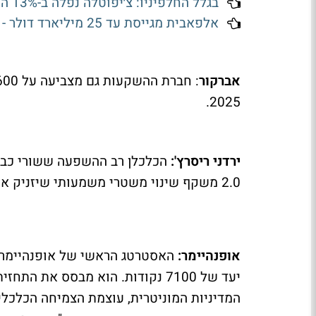
בגלל החלפיניו: צ׳יפוטלה נפלה ב-13% השבוע
אלפאבית מגייסת עד 25 מיליארד דולר - כדי לממן השקעות של 205 מיליארד דולר
אברקור
2025.
ירדני ריסרץ':
2.0 משקף שינוי משטרי משמעותי שיזניק את הכלכלה ואת המניות" כתב ירדני בבלוג הפופולרי שלו.
אופנהיימר:
האסטרטג הראשי של אופנהיימר ג
יעד של 7100 נקודות. הוא מבסס את
המדיניות המוניטרית, עוצמת הצמיחה הכלכלי