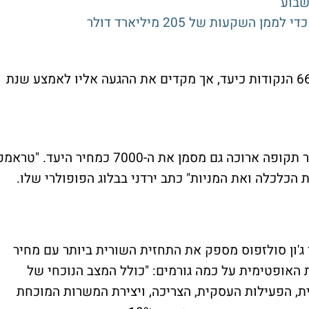
: חברת ההשקעות גם מצביעה על 6600 הנקודות כיעד, אך מקדים את ההגעה אליו לאמצע שנת
הכלכלן רב ההשפעה ששורי כבר תקופה ארוכה גם מסמן את ה-7000 כמחיר היעד. "טרא
'ון סולזפוס מספק את התחזית השורית ביותר עם מחיר
 התחזית האופטימית על כמה גורמים: "כולל המצב הנוכחי של
ת, הפעילות העסקית, הצריכה, ויצירת המשרות המוכחת