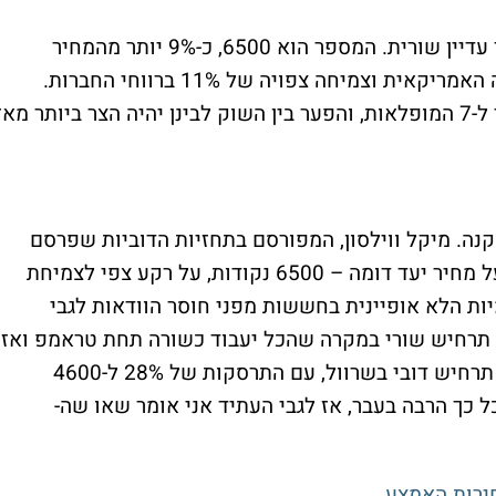
עם תחזית צנועה מעט יותר, אך עדיין שורית. המספר הוא 6500, כ-9% יותר מהמחיר
הנוכחי בהתבסס על המשך התרחבות הכלכלה האמריקאית וצמיחה צפויה של 11% ברווחי החברות.
בגולדמן זאקס חושבים שהראלי יתרחב מעבר ל-7 המופלאות, והפער בין השוק לבינן יהיה הצר ביותר מא
ה. מיקל ווילסון, המפורסם בתחזיות הדוביות שפרסם
שלא קלעו למטרה משנה את הכיוון ומצביע על מחיר יעד דומה – 6500 נקודות, על רקע צפי לצמיחת
ג את האופטימיות הלא אופיינית בחששות מפני חוסר הוודאות לגבי
ל תרחיש שורי במקרה שהכל יעבוד כשורה תחת טראמפ ואז
המדד יכול לזנק ל-7400 נקודות, מנגד יש גם תרחיש דובי בשרוול, עם התרסקות של 28% ל-4600
כל כך הרבה בעבר, אז לגבי העתיד אני אומר שאו שה-