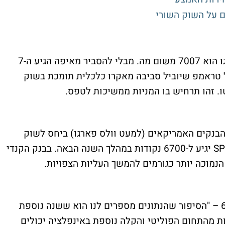
ם על השוק השורי
המספר עליו מצביעים בוולס פרגו הוא 7007 משום מה. מבלי להסביר מאיפה הגיע ה-7
על ממשל טראמפ שיוביל סביבה מאקרו כלכלית תומכת בשוק
ו. זהו תרחיש בו המניות ממשיכות לטפס.
 הבנקים האמריקאים (למעט וולס פארגו) ביחס לשוק
המניות של השכנה הדרומית, וחושב שה-SP500 יגיע ל-6700 נקודות במהלך השנה הבאה. בבנק הקנדי
הנמוכה יותר כגורמים להמשך העליות הצפויות.
המתחרה הקנדי של BMO מכוון ל-6600 – "הסיפור שהנתונים מספרים לנו הוא ששנה נוספת
ות מהתחום הפוליטי והקלה נוספת באינפלציה יכולים