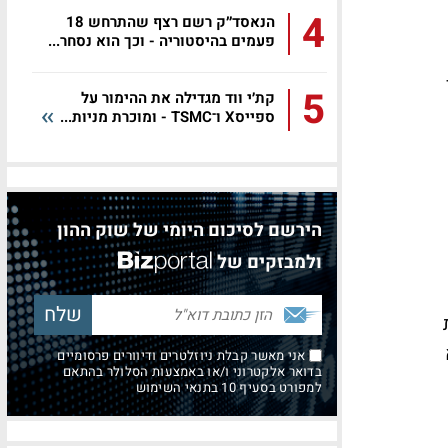
4
הנאסד״ק רשם רצף שהתרחש 18
פעמים בהיסטוריה - וכך הוא נסחר...
בר
5
קת׳י ווד מגדילה את ההימור על
ספייסX ו־TSMC - ומוכרת מניות...
הירשם לסיכום היומי של שוק ההון
ולמבזקים של
אני מאשר קבלת ניוזלטרים ודיוורים פרסומיים
בדואר אלקטרוני ו/או באמצעות הסלולר בהתאם
למפורט בסעיף 10 בתנאי השימוש