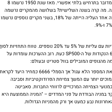
נוספת שלישית ברצף עם תשואה כזו, אך לא מדובר בתרחיש בלתי אפשרי. מאז שנת 1950 נרשמו 8
ל מעל 20% שנה אחר שנה. מה קרה בשנה השלישית? בשלושה מהמקרים נרשמה
שנה נוספת עם עליות של יותר מ-20%, במקרה אחד העליה הייתה של 18%, בשני מקרים נוספים נרשמו
האנליסטים אופטימיים ומנפקים תחזיות שוריות עם עליות של 5% עד 20% נוספים. טווח התחזיות לס
שנת 2025 נע בין 6400 ל-7100 לעומת 6060 הנקודות של ה-SP500 כעת. רוב ההערכות עומדות על
: בבנק האמריקאי מסמנים את המספר הלא עגול אך הסמלי 6666 כמחיר היעד לקראת
נמוכים יותר עם המשך צמיחת הפרודוקטיביות וסביבה
כמנועי הצמיחה המרכזיים לרווחי החברות. סאביטה
ד במניה הבודדת על פני המדדים – "המניה הממוצעת היא
אחרונות נבע כמעט אך ורק מהמניות הגדולות.