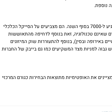
ה נוספת.
הגרמנים חושבים שה-SP500 יגיע ל-7000 בסוף השנה. הם מצביעים על הסייקל הכלכלי
ם שאינם טכנולוגיה, זאת בנוסף לדחיפה מהתאוששות
ם באירופה ובסין), בנוסף להתעוררות שוק המיזוגים
וש גבוה למניות מצד המשקיעים כמו גם בייבק של החברות
נים משוויץ מתיישרים עם 6600 ומציינים את האופטימיות מתוצאות הבחירות כגורם המרכזי