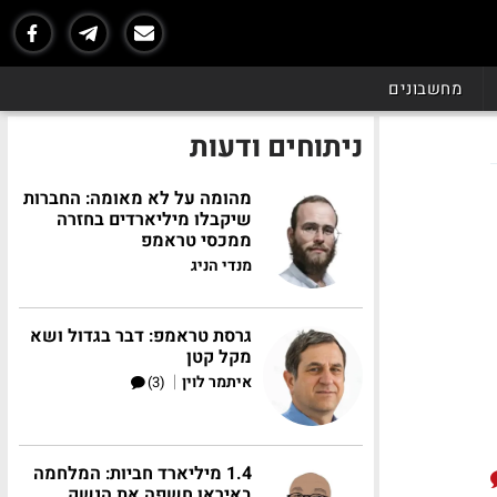
מחשבונים
ניתוחים ודעות
מהומה על לא מאומה: החברות
שיקבלו מיליארדים בחזרה
ממכסי טראמפ
מנדי הניג
גרסת טראמפ: דבר בגדול ושא
מקל קטן
|
איתמר לוין
(3)
1.4 מיליארד חביות: המלחמה
באיראן חשפה את הנשק