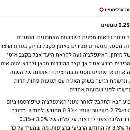
ות אנליסטים
וסר וודאות מסוים בשבועות האחרונים. הנתונים
ה מספק מספרים סבירים באופן עקבי, בדיוק בטווח הרצוי
 מיתון. האינפלציה נעה לקראת היעד אבל בקצב איטי
ריבית ברבע אחוז אך קצב ההורדות מכאן ולהבא יהיה איטי
רדה אחת או שתיים נוספות במחצית הראשונה של השנה
 ונרשמת רגיעה בשוק האג"ח עם תנועות פחות חדות
שמו לפני שבועות אחדים.
ע הבא תתקבל לאחר נתוני האינפלציה שיפורסמו ביום
רביעי השבוע. השוק מצפה כעת שהמדד יעלה ב-2.7% בשיעור שנתי ו-0.3% מחודש לחודש. מדובר
בעליה לעומת 2.6% ו-0.2% בחודש הקודם. מדד הליבה צפוי להראות על עליה של 3.3% ו-0.3%
בהתאמה. אינפלצית הליבה השנתית עומדת על 3.3% זה החודש הרביעי ברציפות, מה שמעיד על כך