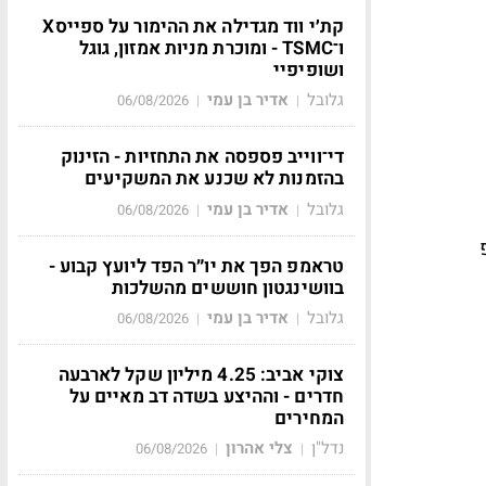
קת׳י ווד מגדילה את ההימור על ספייסX
ו־TSMC - ומוכרת מניות אמזון, גוגל
ושופיפיי
גלובל
אדיר בן עמי
06/08/2026
|
|
די־ווייב פספסה את התחזיות - הזינוק
בהזמנות לא שכנע את המשקיעים
גלובל
אדיר בן עמי
06/08/2026
|
|
מפ
טראמפ הפך את יו״ר הפד ליועץ קבוע -
בוושינגטון חוששים מהשלכות
גלובל
אדיר בן עמי
06/08/2026
|
|
צוקי אביב: 4.25 מיליון שקל לארבעה
חדרים - וההיצע בשדה דב מאיים על
המחירים
נדל"ן
צלי אהרון
06/08/2026
|
|