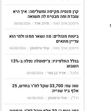
קרן פנסיה מקיפה ומשלימה: איך היא
עובדת ומה מבטיח לה תשואה
חיסכון ארוך טווח
מירב ארד
06/08/2026
|
|
ז
ביטוח מנהלים: מה נשאר ממנו ולמי הוא
עדיין מתאים
חיסכון ארוך טווח
עוזי גרסטמן
06/08/2026
|
|
בגלל החלפיניו: צ׳יפוטלה נפלה ב-13%
השבוע
גלובל
אדיר בן עמי
06/08/2026
|
|
נווה עוז: 33,700 שקל למ"ר בחדש, 25
אלף ביד שנייה
נדל"ן
עוזי גרסטמן
06/08/2026
|
|
כפר גנים ג': 30 אלף שקל למ"ר, והמחיר