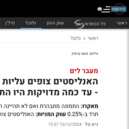
הירשמו
ראשי
שוק ההון
גלובל
נדל"ן
כל הכותרות
ראשי
גלובל
צילום: משה בנימין
מעבר לים
- עד כמה מדויקות היו ה
מאקרו:
התמונה מתבהרת ואם לא תהיינה ה
תרד ב-0.25%
שוק המניות:
האנליסטים צופ
גיא טל
10/12/2024 13:37
|