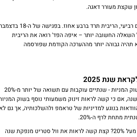
ן שקצת מעורר דאגה.
במידה ולא תהיינה הפתעות יוצאות דופן ביום רביעי, הריבית תרד ברבע אחוז. בפגישה של ה-18 בדצמ
השאלה החשובה יותר – איפה הפד' רואה את הריבית
יא תהיה גבוהה יותר מההערכה הקודמת שפורסמה
את שנת 2025
השנים 2024 ו-2023 היו שנים היסטוריות בשוק המניות - שנתיים עוקבות עם תשואה של יותר מ-20%
ראלי סוף שנה, אם כי קשה לראות זינוק משמעותי נוסף בשוק המניות
וודאות בנוגע למדיניות של טראמפ ולהשלכותיה, אך גם לא
ית מתחת לרף ה-20%.
האם יש סיכוי שגם 2025 תנפיק תשואה של מעל 20%? קצת קשה לראות את וול סטריט מנפקת שנה