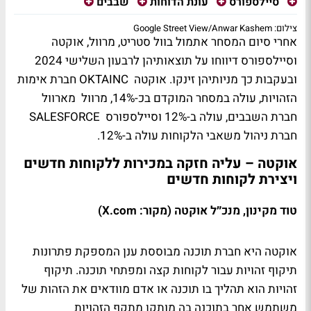
סיילספורס
עונת הדוחות
שבבים
צילום: Google Street View/Anwar Kashem
אחרי סיום המסחר אתמול בוול סטריט, מרוול, אוקטה
וסיילספורס דיווחו על תוצאותיהן לרבעון השלישי 2024
ובעקבות כך מניותיהן זינקו. אוקטה OKTAINC חברת אימות
הזהויות, עולה במסחר המוקדם בכ-14%, מרוול מארוול
חברת השבבים, עולה ב-12% וסיילספורס SALESFORCE
חברת ניהול משאבי הלקוחות עולה ב-12%.
אוקטה – עליה חזקה במכירות ללקוחות חדשים
ויצירת לקוחות חדשים
טוד מקינון, מנכ״ל אוקטה (מקור: X.com)
אוקטה היא חברת תוכנה מבוססת ענן המספקת פתרונות
תיקוף זהויות עבור לקוחות קצה ומפתחי תוכנה. תיקוף
זהויות הוא תהליך בו תוכנה או אדם מוודאים את הזהות של
משתמש אחר בתוכנה בה מותקן מתקף הזהויות