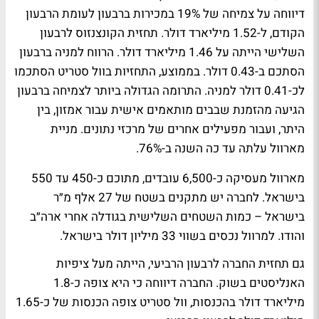
דיווחה על צמיחה של 19% במכירות ברבעון לעומת הרבעון
הקודם, ל-1.52 מיליארד דולר. תחזית הקונצנזוס לרבעון
השלישי הייתה על 1.46 מיליארד דולר. הרווח למניה ברבעון
הסתכם ב-0.43 דולר. בממוצע, התחזיות בוול סטריט הסתכמו
לכ-0.41 דולר למניה. התרומה הגדולה ביותר לצמיחה ברבעון
הגיעה מהזמנת שבבים מותאמים אישית עבור אמזון, בין
היתר, ועבור מפעילים אחרים של מרכזי נתונים. מניית
מארוול עלתה עד כה השנה ב-76%.
מארוול מעסיקה כ-6,500 עובדים, מתוכם כ-450 עד 550
בישראל. לחברה יש מתקנים בשטח של 27 אלף מ״ר
בישראל – כמות השטחים השלישית בגודלה אחרי ארה״ב
והודו. למרוול נכסים בשווי 33 מיליון דולר בישראל.
גם תחזית החברה לרבעון הרביעי, הייתה מעל ציפיות
האנליסטים בשוק. החברה דיווחה כי היא צופה כ-1.8
מיליארד דולר בהכנסות, וול סטריט צופה הכנסות של כ-1.65