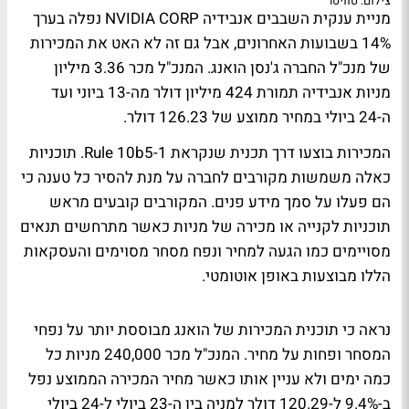
צילום: טוויטר
מניית ענקית השבבים אנבידיה NVIDIA CORP נפלה בערך
14% בשבועות האחרונים, אבל גם זה לא האט את המכירות
של מנכ"ל החברה ג'נסן הואנג. המנכ"ל מכר 3.36 מיליון
מניות אנבידיה תמורת 424 מיליון דולר מה-13 ביוני ועד
ה-24 ביולי במחיר ממוצע של 126.23 דולר.
המכירות בוצעו דרך תכנית שנקראת Rule 10b5-1. תוכניות
כאלה משמשות מקורבים לחברה על מנת להסיר כל טענה כי
הם פעלו על סמך מידע פנים. המקורבים קובעים מראש
תוכניות לקנייה או מכירה של מניות כאשר מתרחשים תנאים
מסויימים כמו הגעה למחיר ונפח מסחר מסוימים והעסקאות
הללו מבוצעות באופן אוטומטי.
נראה כי תוכנית המכירות של הואנג מבוססת יותר על נפחי
המסחר ופחות על מחיר. המנכ"ל מכר 240,000 מניות כל
כמה ימים ולא עניין אותו כאשר מחיר המכירה הממוצע נפל
ב-9.4% ל-120.29 דולר למניה בין ה-23 ביולי ל-24 ביולי