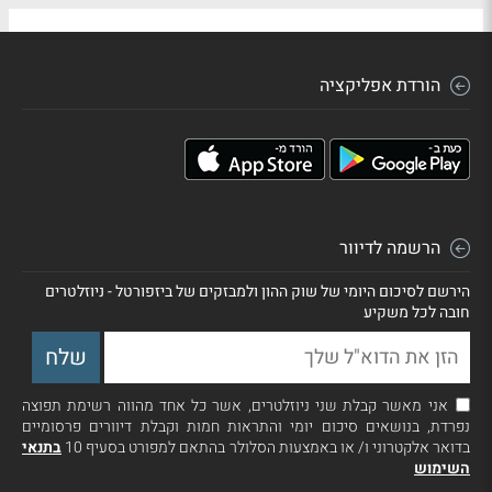
הורדת אפליקציה
הרשמה לדיוור
הירשם לסיכום היומי של שוק ההון ולמבזקים של ביזפורטל - ניוזלטרים
חובה לכל משקיע
אני מאשר קבלת שני ניוזלטרים, אשר כל אחד מהווה רשימת תפוצה
נפרדת, בנושאים סיכום יומי והתראות חמות וקבלת דיוורים פרסומיים
בדואר אלקטרוני ו/ או באמצעות הסלולר בהתאם למפורט בסעיף 10
בתנאי
השימוש