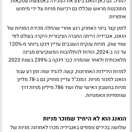
למניה. גם כאן הואנג ביצע את המכירה באמצעות עסקאות
מתוכננות מראש שכללו גם רכישת מניות על ידי מימוש
אופציות.
לזמן קצר ביוני האחרון, רגע אחרי שהחלה מכירת המניות של
הואנג, אנבידיה הייתה החברה הציבורית היקרה בעולם לפי
שווי שוק. מניות ענקית השבבים עדיין זינקו ביותר מ-120%
עד כה ב-2024, הודות להתלהבות המשקיעים מבינה
מלאכותית ולאחר שהמניה כבר זינקה ב-239% בשנת 2023.
למרות הירידות האחרונות, קשה להגיד שזה זמן רע עבור
הואנג למכור מניות. המנכ"ל עדיין מחזיק גם ב-78 מליון
מניות בחשבון האישי שלו ועוד 786 מיליון מניות דרך
שותפויות ונאמנויות.
הואנג הוא לא היחיד שמוכר מניות
שלושה בכירים נוספים באנבידיה מכרו לאחרונה מניות של