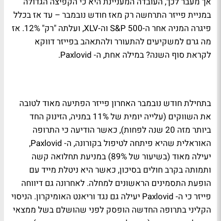
אך מעבר לכך, העובדה המעניינת היא כי הקפיצה הגדולה
במניית פייזר התרחשה רק מאז חודש נובמבר – עד אז בכלל
פיגרה המניה אחר ה-S&P 500 וה-XLV, ועלתה "רק" 12%. אז
מה גרם למשקיעים להתעורר ולהתאהב בפייזר דווקא
לקראת סוף השנה? במילה אחת, ה- Paxlovid.
בתחילת חודש נובמבר האחרון פייזר הפתיעה מאוד לטובה
את השווקים (עלייה יומית של 11% במניה, הזינוק החד
ביותר מזה 20 שנה לפחות), כאשר הודיעה כי התרופה
האוראלית שהיא פיתחה לטיפול בקורונה, ה- Paxlovid,
יעילה מאוד (בשיעור של 89%) במניעת תחלואה קשה
ותמותה בקרב חולים בסיכון, כאשר היא ניטלת מייד עם
הופעת התסמינים הראשונים למחלה. לאחרונה גם דיווחה
פייזר כי ה- Paxlovid יעילה גם נגד וריאנט האומיקרון. הניסוי
הקליני בתרופה החדשה הופסק לפני שהושלם בשל ממצאי