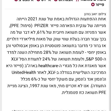
פייזר
צילום: יואב בורגן
אחת ההפתעות הגדולות באמת של שנת 2021 הייתה
מנייתה של ענקית הפארמה פייזר PFIZER (סימול: PFE),
אשר הפגיזה עם תשואה חיובית של 61%, לא דבר של מה
בכך עבור חברה בעלת שווי שוק של מאות מיליארדי דולרים.
אז ברור כי מדובר בתשואה פנטסטית הן באופן אבסולוטי והן
באופן יחסי - לעומת תשואה של 28% מתחילת השנה למדד
ה-S&P 500, ולעומת תשואה של 24% לתעודת הסל XLV
אשר מאגדת את כל מגזרי ה-healthcare בארה"ב (פייזר היא
המרכיבה השלישית בגודלה ב-XLV, לאחר UnitedHealth
וג'ונסון אנד ג'ונסון, עם משקל יחסי של כ-6% מכלל
התעודה). אנו לא זוכרים מתי, מאז שנת 1997, הציגה מניית
PFE תשואה כזו פנומנלית.