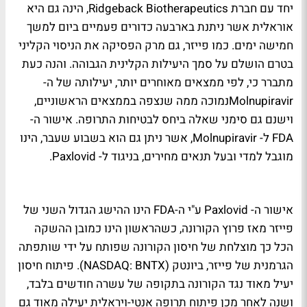
יחד עם חברת Ridgeback Biotherapeutics, הינה גם היא
אוראלית אשר ניתנת בארבעה כדורים פעמיים ביום למשך
חמישה ימים. כמו פייזר, גם מרק הפסיקה את הניסוי הקליני
בטרם הושלם על סמך היעילות הקלינית הגבוהה. והנה כעת
מתברר כי, לפי ממצאים מאוחרים יותר, יעילותה של ה-
Molnupiravirנמוכה ממה שנצפה בממצאים הראשוניים,
וישנם גם סימני שאלה ביחס לבטיחות התרופה. אישור ה-
FDA ל- Molnupiravir, אשר ניתן גם הוא בשבוע שעבר, הינו
מוגבל למדי ובעל תנאים מחירים, בניגוד ל- Paxlovid.
אישור ה- Paxlovid ע"י ה-FDA הינו ההישג הגדול השני של
פייזר מאז פרוץ הקורונה, כשהראשון הינו כמובן ההשקה
הכל כך מוצלחת של חיסון הקורונה שפותח על ידי שותפתה
הגרמנית של פייזר, ביונטק (NASDAQ: BNTX). פיתוח חיסון
יעיל מאוד נגד הקורונה בתקופה של עשרה חודשים בלבד,
ושנה לאחר מכן פיתוח תרופה אנטי-ויראלית יעילה מאוד גם