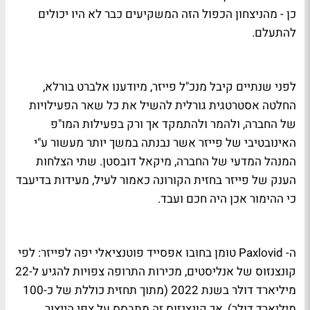
כן - מהניצחון הכפול הזה המשקיעים כבר לא היו יכולים
להתעלם.
לפני שנתיים קיבל מנכ"ל פייזר, מיודענו אלברט בורלא,
החלטה אסטרטגית גורלית להשיל את כל שאר הפעילויות
של החברה, ולהמר ולהתמקד אך ורק בפעילות המו"פ
האינובטיבי של פייזר אשר נבנתה במשך יותר מעשור ע"י
המנהל המדעי של החברה, מיקאל דובסטן. שתי הצלחות
הענק של פייזר בחזית הקורונה כאמור לעיל, מעידות בדיעבד
כי ההימור אכן היה חכם ועבד.
ה- Paxlovid טומן בחובו אפסייד פוטנציאלי יפה לפייזר: לפי
קונצנזוס של אנליסטים, מכירות התרופה צפויות להגיע ל-22
מיליארד דולר בשנת 2022 (מתוך תחזית כוללת של כ-100
מיליארד דולר), אך קונצנזוס זה מתבסס על צפי הייצור