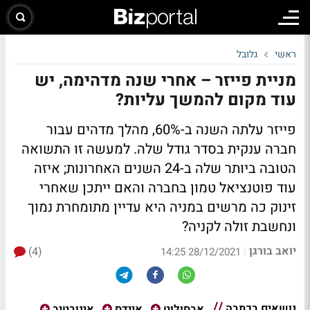
ראשי
גלובל
מניית פייזר – אחרי שנה מדהימה, יש
עוד מקום להמשך עליות?
פייזר עלתה השנה ב-60%, מהלך מדהים עבור
חברה ענקית בסדר גודל שלה. למעשה זו התשואה
הטובה ביותר שלה ב-24 השנים האחרונות; איזה
עוד פוטנציאל טמון בחברה והאם ייתכן שאחרי
זינוק כה מרשים במניה היא עדיין מתומחרת נמוך
ונחשבת זולה לקניה?
יואב בורגן
(4)
|
28/12/2021 14:25
נושאים בכתבה
אבסולוט
איידס
אינובטיב