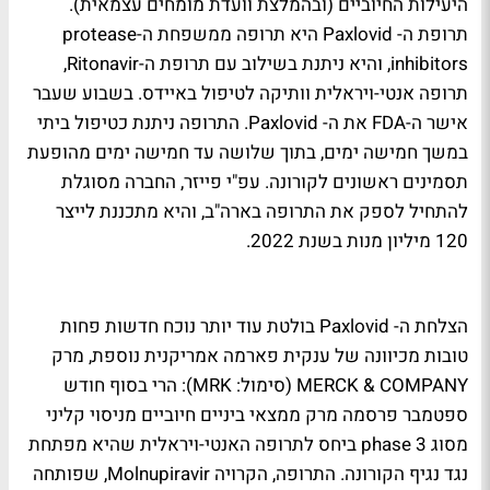
היעילות החיוביים (ובהמלצת וועדת מומחים עצמאית).
תרופת ה- Paxlovid היא תרופה ממשפחת ה-protease
inhibitors, והיא ניתנת בשילוב עם תרופת ה-Ritonavir,
תרופה אנטי-ויראלית וותיקה לטיפול באיידס. בשבוע שעבר
אישר ה-FDA את ה- Paxlovid. התרופה ניתנת כטיפול ביתי
במשך חמישה ימים, בתוך שלושה עד חמישה ימים מהופעת
תסמינים ראשונים לקורונה. עפ"י פייזר, החברה מסוגלת
להתחיל לספק את התרופה בארה"ב, והיא מתכננת לייצר
120 מיליון מנות בשנת 2022.
הצלחת ה- Paxlovid בולטת עוד יותר נוכח חדשות פחות
טובות מכיוונה של ענקית פארמה אמריקנית נוספת, מרק
MERCK & COMPANY (סימול: MRK): הרי בסוף חודש
ספטמבר פרסמה מרק ממצאי ביניים חיוביים מניסוי קליני
מסוג phase 3 ביחס לתרופה האנטי-ויראלית שהיא מפתחת
נגד נגיף הקורונה. התרופה, הקרויה Molnupiravir, שפותחה