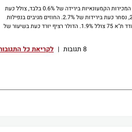
מדד הדאקס הגרמני שנסחר טרם פרסום נתון המכירות הקמעונאיות בירידה של 0.6% בלבד, צולל כעת
1.5%. הפוטסי האנגלי שאיבד עוד קודם 2.2%, נסחר כעת בירידות של 2.7%. החוזים מגיבים בנפילות
של 1.5%. גם מדד ת"א 25 נסחר תחת לחץ ומדד ת"א 75 צולל 1.9%. הדולר רציף יורד כעת בשיעור של
8 תגובות
|
לקריאת כל התגובות