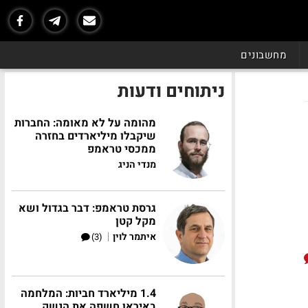
מחשבונים
ניתוחים ודעות
מהומה על לא מאומה: החברות
שיקבלו מיליארדים בחזרה
ממכסי טראמפ
מנדי הניג
גרסת טראמפ: דבר בגדול ושא
מקל קטן
|
איתמר לוין
(3)
1.4 מיליארד חביות: המלחמה
באיראן חשפה את הנשק