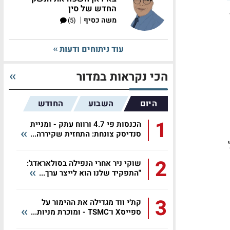
החדש של סין
|
משה כסיף
(5)
עוד ניתוחים ודעות
הכי נקראות במדור
היום
השבוע
החודש
1
הכנסות פי 4.7 ורווח עתק - ומניית
סנדיסק צונחת: התחזית שקיררה...
2
שוקי ניר אחרי הנפילה בסולאראדג':
"התפקיד שלנו הוא לייצר ערך...
3
קת׳י ווד מגדילה את ההימור על
ספייסX ו־TSMC - ומוכרת מניות...