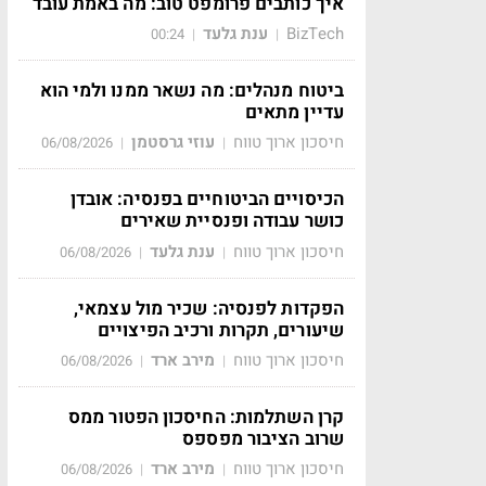
איך כותבים פרומפט טוב: מה באמת עובד
BizTech
ענת גלעד
00:24
|
|
ביטוח מנהלים: מה נשאר ממנו ולמי הוא
עדיין מתאים
חיסכון ארוך טווח
עוזי גרסטמן
06/08/2026
|
|
הכיסויים הביטוחיים בפנסיה: אובדן
כושר עבודה ופנסיית שאירים
חיסכון ארוך טווח
ענת גלעד
06/08/2026
|
|
הפקדות לפנסיה: שכיר מול עצמאי,
שיעורים, תקרות ורכיב הפיצויים
חיסכון ארוך טווח
מירב ארד
06/08/2026
|
|
קרן השתלמות: החיסכון הפטור ממס
שרוב הציבור מפספס
חיסכון ארוך טווח
מירב ארד
06/08/2026
|
|