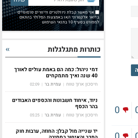
אני מאשר קבלת ניוזלטרים ודיוורים פרסומיים
בדואר אלקטרוני ו/או באמצעות הסלולר בהתאם
למפורט בסעיף 10 בתנאי השימוש
כותרות מתגלגלות
דמי ניהול: כמה הם באמת עולים לאורך
ה
40 שנה ואיך מתמקחים
חיסכון ארוך טווח
עמית בר
02:09
|
|
ניוד, איחוד חשבונות והכספים האבודים
בהר הכסף
0
חיסכון ארוך טווח
עמית בר
05:25
|
|
יד שנייה מול קבלן: החוזה, ערבות חוק
0
המכר והאיחור במסירה