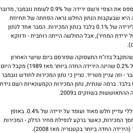
חולשה בארה"ב נתון המכירות הקמעונאיות פספס את הצפי ורשם ירידה של 0.9% לעומת נובמבר, מדובר
ה היא שבעקבות הנתון החלש נראה הפחתה של תחיוזת
הצמיחה מצד הכלכלנים. התחזיות בשוק היו לירידה של 0.1% בלבד בנתון המכירות. הסבר אחד לנתון
 ירידת המחיר), אבל החולשה הייתה רוחבית - ודווקא
).
 שהתקבל בדו"ח התעסוקה שפורסם ביום שישי האחרון
והציג ירידה בשכר הממוצע בארה"ב (ירידה של 0.2% שהינה הירידה החדה ביותר מאז 1989) מקבל היום
 - וזה עניין מטריד. נציין כי נתון המכירות לחודש נובמבר
עודכן מטה מגידול של 0.7% לגידול של 0.4% בלבד. ברמה שנתית, נתון המכירות הקמעונאיות רשם גידול
גם בניטרול המכירות בתחנות הדלק, הנתון הכללי עדיין חלש מאוד ועומד על ירידה של 0.4%. באופן
לי, המכירות בתחנות הדלק מהוות כ-10% מסך המכירות, כאשר ברקע לנפילת מחיר הדלק - המכירות