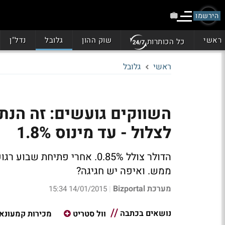
הירשמו
ראשי
שוק ההון
גלובל
נדל"ן
כל הכותרות
ראשי
גלובל
השווקים גועשים: זה הנתו
לצלול - עד מינוס 1.8%
הדולר צולל 0.85%.
אחרי פתיחת שבוע רגוע
ממש.
ואיפה יש חגיגה?
מערכת Bizportal
14/01/2015 15:34
|
נושאים בכתבה
וול סטריט
מכירות קמעונאי