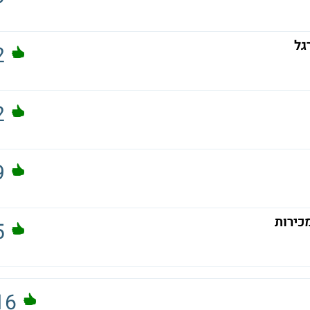
גל
2
2
9
כירות
5
16