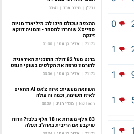
נדל"ן
מירב ארד
03:41
|
|
0
ההצפה שכולם חיכו לה: מיליארד מניות
ספייסX שוחררו למסחר - והמניה דווקא
זינקה
גלובל
אדיר בן עמי
01:00
|
|
1
ברנט מעל 82 דולר: התוכנית האיראנית
להורמוז טרפה את הקלפים בשוקי הנפט
1
גלובל
אדיר בן עמי
00:36
|
|
השוואה מעשית: איזה צ'אט AI מתאים
לאיזו משימה, וכמה זה עולה
1
BizTech
מנדי הניג
00:35
|
|
83 אלף משרות או 18 אלף בלבד? הדוח
שיקבע אם הריבית בארה"ב תעלה
1
גלובל
אדיר בן עמי
00:34
|
|