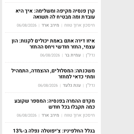
קרן פנסיה מקיפה ומשלימה: איך היא
עובדת ומה מבטיח לה תשואה
חיסכון ארוך טווח
מירב ארד
06/08/2026
|
|
איזו דירה אתם באמת יכולים לקנות: הון
עצמי, החזר חודשי ויחס ההחזר
נדל"ן
עמית בר
06/08/2026
|
|
משכנתה: המסלולים, ההצמדה, התמהיל
ומתי כדאי למחזר
נדל"ן
ענת גלעד
06/08/2026
|
|
מקדם ההמרה בפנסיה: המספר שקובע
כמה תקבלו בכל חודש
חיסכון ארוך טווח
מירב ארד
06/08/2026
|
|
בגלל החלפיניו: צ׳יפוטלה נפלה ב-13%