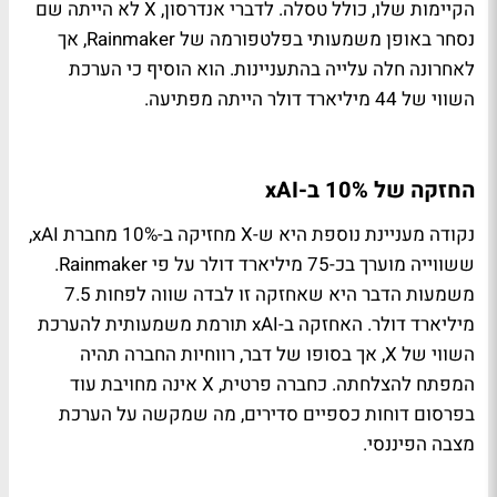
הקיימות שלו, כולל טסלה. לדברי אנדרסון, X לא הייתה שם
נסחר באופן משמעותי בפלטפורמה של Rainmaker, אך
לאחרונה חלה עלייה בהתעניינות. הוא הוסיף כי הערכת
השווי של 44 מיליארד דולר הייתה מפתיעה.
החזקה של 10% ב-xAI
נקודה מעניינת נוספת היא ש-X מחזיקה ב-10% מחברת xAI,
ששווייה מוערך בכ-75 מיליארד דולר על פי Rainmaker.
משמעות הדבר היא שאחזקה זו לבדה שווה לפחות 7.5
מיליארד דולר. האחזקה ב-xAI תורמת משמעותית להערכת
השווי של X, אך בסופו של דבר, רווחיות החברה תהיה
המפתח להצלחתה. כחברה פרטית, X אינה מחויבת עוד
בפרסום דוחות כספיים סדירים, מה שמקשה על הערכת
מצבה הפיננסי.