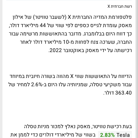
רשת חברתית X
פלטפורמת המדיה החברתית X (לשעבר טוויטר) של אילון
מאסק עומדת לגייס כספים לפי שווי של 44 מיליארד דולר,
כך דווח היום בבלומברג. מדובר בהתאוששות מרשימה עבור
החברה, שערכה צנח לפחות מ-10 מיליארד דולר לאחר
רכישתה על ידי מאסק באוקטובר 2022.
הדיווח על התאוששות שווי X מהווה בשורה חיובית במיוחד
עבור משקיעי טסלה, שמניותיה עלו היום ב-2.6% למחיר של
363.40 דולר.
בעת רכישת טוויטר, מאסק נאלץ למכור מניות טסלה
בשווי של מיליארדי דולרים כדי לממן את
2.83%
Tesla