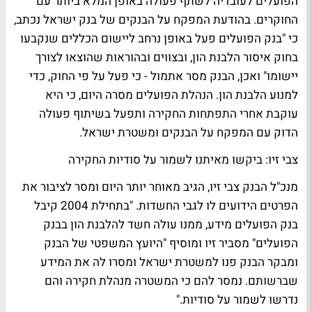
הפועלים לעובדיה לשתף פעולה באופן המלא ביותר עם
החוקרים. בהודעת המפקח על הבנקים של בנק ישראל נכתב,
כי "בנק הפועלים פעל באופן נרחב ליישום הכללים שנקבעו
בחוק איסור הלבנת הון, ובצווים ובהוראות שהוצאו לצורך
יישומו" ואכן, הבנק מסר אתמול - כי פעל על פי החוק, כדי
למנוע הלבנת הון. הנהלת הפועלים מסרה היום, כי היא
עוקבת אחרי התפתחות החקירה ותפעל בשיתוף פעולה
הדוק עם המפקח על הבנקים ומשטרת ישראל.
צבי זיו: ביקשו מאיתנו לשמור על סודיות החקירה
מנכ"ל הבנק צבי זיו, הגיב מאוחר יותר היום ומסר לציבור את
הפרטים הידועים לו לגבי החשדות. "בתחילת 2004 קיבל
בנק הפועלים מידע, ממנו עולה חשד להלבנת הון בבנק
הפועלים" מסביר זיו ומוסיף "היועץ המשפטי של הבנק
ומבקר הבנק פנו למשטרת ישראל ומסרו לה את המידע
שברשותם. נמסר להם כי המשטרה מנהלת חקירה והם
נדרשו לשמור על סודיות."