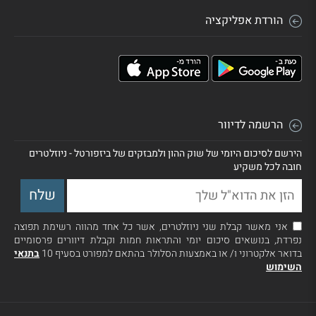
הורדת אפליקציה
הרשמה לדיוור
הירשם לסיכום היומי של שוק ההון ולמבזקים של ביזפורטל - ניוזלטרים
חובה לכל משקיע
אני מאשר קבלת שני ניוזלטרים, אשר כל אחד מהווה רשימת תפוצה
נפרדת, בנושאים סיכום יומי והתראות חמות וקבלת דיוורים פרסומיים
בדואר אלקטרוני ו/ או באמצעות הסלולר בהתאם למפורט בסעיף 10
בתנאי
השימוש