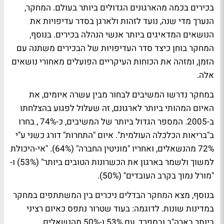
בכירים בכמה מהארגונים הגדולים ביותר בעולם. המחקר,
הנערך מדי שנה, נועד לזהות ולארגן בסדר עדיפויות את
הנושאים המדאיגים ביותר אנשי הנהלה בכירים. בנוסף,
המחקר בוחן כיצד סדר העדיפויות של הבכירים משתנה עם
הזמן, ומזהה את הכוחות העיקריים הפועלים מאחורי נושאים
אלה.
במחקר נדרשו המשיבים לבחור מבין עשרה איומים, את
האיום המהותי ביותר לארגונם, זה שעלול לפגוע בהצלחתו
ב-2005. המספר הגדול ביותר של המשיבים, כ-74% , בחרו
ב"בריאות הכלכלה העולמית". איום "התחרות" דורג כשני ע"י
72% מהנשאלים, ואחריו "מוניטין החברה" (64%). "אי-היכולת
למשוך ולשמר בארגון את הכשרונות הטובים ביותר" (53%) ו-
"מורל נמוך בקרב העובדים" (50%).
בנוסף, מצא המחקר הבדלים ניכרים בין המשתתפים במחקר
במדינות שונות. לדוגמה: בעוד שטרור נתפס כאיום רציני
ביותר בארה"ב ובספרד, עם 53% ו-50% מהנשאלים