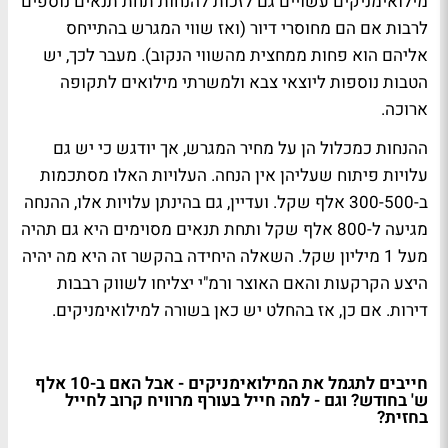
מילואימניקים עשויים גם לזכות להנחות תחת תנאים נוספים
לרבות אם הם מחוסרי דיור (ואז שווי המגרש בהתייחס
אליהם הוא פחות ממחצית מהשווי הנקוב). מעבר לכך, יש
הטבות נוספות ליוצאי צבא ולמשרתי מילואים לתקופה
ארוכה.
ההנחות כמכלול הן על מחיר המגרש, אך יודגש כי יש גם
עלויות פיתוח שעליהן אין הנחה. העלויות האלו מסתכמות
ב-300-500 אלף שקל. ועדיין, גם בהינתן עלויות אלו, ההנחה
מגיעה ל-800 אלף שקל ותחת תנאים מסוימים היא גם תהיה
מעל 1 מיליון שקל. השאלה היחידה בהקשר זה היא מה יהיה
היצע הקרקעות והאם האוצר ורמ"י יצליחו לשווק רבבות
דירות. אם כן, אז בהחלט יש כאן בשורה למילואימניקים.
חייבים לתגמל את המילואימניקים - אבל האם ב-10 אלף
ש' בחודש? וגם - למה חייל בעורף מרוויח קרוב לחייל
בחזית?