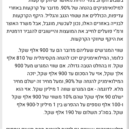
בשבוע הקרוב צפוי להיות מאושר שיווק קרקעות
למילואימניקים בהנחה של 90%. מדובר על קרקעות ב
אזורי
עדיפות, הכוללים את שטחי הנגב והגליל. היקף הקרקעות
לבנייה באזורים האלו, נכון לעכשיו, מוגבל, אבל משרד האוצר
ורמ"י פועלים לחייב את המועצות והיישובים להגביר דרמטית
את היקף שיווקי הקרקעות.
שווי המגרשים שעליהם מדובר הם עד 900 אלף שקל.
כלומר, המילואימניקים יזכו להנחה מקסימלית של 810 אלף
שקל. זו בהחלט הטבה גדולה. אם שווי המגרש מעל 900
אלך שקל, אזי על הסכום עד 900 אלף שקל, יזכה
המילואימניק להנחה של 90%, ומעל מחיר זה ישלם מחיר
מלא. לדוגמה - אם המגרש שווה 1 מיליון שקל. אזי הוא
ישלם 90 אלף שקל שהם 10% משווי של 900 אלף שקל
ו-100 אלף נוספים על ההפרש בין 1 מיליון ל-900 אלף
שקל. בסה"כ תשלום של 190 אלף שקל.