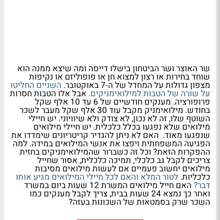
שר האוצר ושר הביטחון בישלו דייסה ומה שיצא ממנה הוא
שוחד בחירות או רצון למצוא חן או פופוליזם או נקיפות
מצפון גדולות על המחדל של ה-7 באוקטובר.
השניים החליטו
על שורה של הטבות למילואימניקים.
אבל אלו הטבות חסרות
פרופורציה. מענקים חודשיים של 6 עד 10 אלף שקל
בחודש. מילואימניק מקבל עוד 30 אלף שקל מעבר לשכר
השוטף שלו, זה לא נכון, לא צודק ולא שיוויוני. יש חיילי
מילואים שלא נפגעו בכלל כלכלית. יש חיילי מילואים
שנפגעו מאוד. האם לא ניתן להגדיר קריטריונים שימדדו את
הפגיעה המשפחתית ויפצו את אנשי המילואים במידה. למה
ההפקרות הזאת? וכל זה כשברור שהמילואימניקים בחזית
צריכים לקבל גב כלכלי, תמיכה כלכלית, אסור שחייל
מילואים יחשוב פעמיים אם לעשות מילואים מסיבות
כלכליות.
לטור המלא והאם לכל חיילי המילואים מגיע אותו
דבר?
האם חייל מילואים המשרת 12 שעות ביום במשרד
ואחר כך נמצא 24 שעות בבית, צריך לקבל מענקים כמו
השכר שרק בסמטאות של השכונות בעזה?