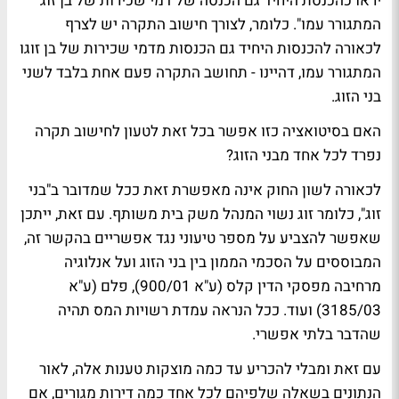
יראו כהכנסת היחיד גם הכנסה של דמי שכירות של בן זוג
המתגורר עמו". כלומר, לצורך חישוב התקרה יש לצרף
לכאורה להכנסות היחיד גם הכנסות מדמי שכירות של בן זוגו
המתגורר עמו, דהיינו - תחושב התקרה פעם אחת בלבד לשני
בני הזוג.
האם בסיטואציה כזו אפשר בכל זאת לטעון לחישוב תקרה
נפרד לכל אחד מבני הזוג?
לכאורה לשון החוק אינה מאפשרת זאת ככל שמדובר ב"בני
זוג", כלומר זוג נשוי המנהל משק בית משותף. עם זאת, ייתכן
שאפשר להצביע על מספר טיעוני נגד אפשריים בהקשר זה,
המבוססים על הסכמי הממון בין בני הזוג ועל אנלוגיה
מרחיבה מפסקי הדין קלס (ע"א 900/01), פלם (ע"א
3185/03) ועוד. ככל הנראה עמדת רשויות המס תהיה
שהדבר בלתי אפשרי.
עם זאת ומבלי להכריע עד כמה מוצקות טענות אלה, לאור
הנתונים בשאלה שלפיהם לכל אחד כמה דירות מגורים, אם