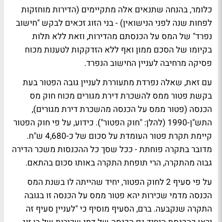
כלומר, בהנחה שתנאים אלה מתקיימים (הדירות מוחזקות
לפחות שנה לפני הנישואין) - בני הזוג זכאים לבקש "חישוב
נפרד" של המס על הכנסתם מהדירות, וזאת ללא תלות
בקיומו של הסכם ממון ואף ללא הזדקקות לטענות מכוח
פסיקה מרחיבה לעניין החישוב הנפרד.
עם זאת, שאלה נפרדת מתעוררת לעניין גובה הפטור בעת
בקשת פטור ממס להשכרת דירת מגורים מכוח חוק מס
הכנסה (פטור ממס על הכנסה מהשכרת דירת מגורים),
התש"ן-1990 (להלן: "חוק הפטור"). כידוע, על פי חוק הפטור
קיימת תקרת פטור העומדת על סכום של כ-4,680 ש"ח.
מדובר בתקרה פוחתת - ככל שסך כל ההכנסות משכר הדירה
גבוה מהתקרה, הרי תופחת התקרה באותו סכום בהתאם.
על פי סעיף 2 לחוק הפטור, יחיד שהייתה לו בשנת המס
הכנסה מדמי שכירות יהא פטור ממס על הכנסה זו בגובה
התקרה שנקבעה. ברם, הסעיף מוסיף כי "לעניין סעיף זה