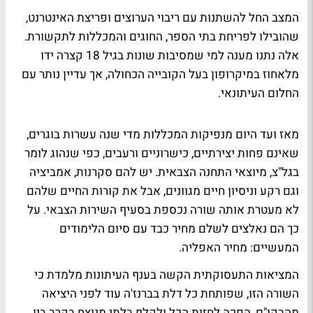
המצב החל להשתנות עם ריבוי הערוצים ופריצת האינטרנט,
שהובילו לפריחת בתי הספר, החוגים והמכללות לתקשורת.
אלה נתנו מענה למי שמסיבות שונות בגיל 18 קצרה ידו
מלאחוז במיקרופון בעל הקובייה הכחולה, אך עדיין נותר עם
החלום העיתונאי.
מאז ועד היום מנפיקות המכללות מדי שנה עשרות בוגרים,
שאינם פחות יצירתיים, כישרוניים ורעבים, כפי שנהוג לומר
בגל"צ, מיוצאי התחנה הצבאית. יש להם סקרנות, אמביציה
וגם רקע וניסיון חיים מגוונים, אבל את קורות החיים שלהם
לא מעטרת אותה שורה נכספת בסעיף השירות הצבאי. על
כך הם נאלצים לשלם מחיר כבד עם סיום הלימודים
המעשיים: מחיר האפליה.
המציאות התעסוקתית הקשה בענף העיתונות מלמדת כי
השורה הזו, שפותחת כל דלת בברנז'ה עוד לפני היציאה
מהבקו"ם, הפכה לחזות הכל ולקלף בלתי מנוצח בקרב בין