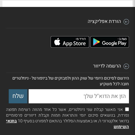
הורדת אפליקציה
הרשמה לדיוור
הירשם לסיכום היומי של שוק ההון ולמבזקים של ביזפורטל - ניוזלטרים
חובה לכל משקיע
אני מאשר קבלת שני ניוזלטרים, אשר כל אחד מהווה רשימת תפוצה
נפרדת, בנושאים סיכום יומי והתראות חמות וקבלת דיוורים פרסומיים
בדואר אלקטרוני ו/ או באמצעות הסלולר בהתאם למפורט בסעיף 10
בתנאי
השימוש