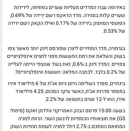
באירופה עברו המדדים מעליות שערים בפתיחה, לירידות
שערים קלות בסגירה. מדד הדאקס רשם ירידה של 0.69%,
הפוטסי הסתפק בירידה של 0.17% ואילו הקאק רשם ירידה
של 0.53%.
בגרמניה, מדד המחירים ליצרן שפורסם זינק יותר מאשר צפו
בשוק והעלאת את רמת החששות מפני לחצים אינפלציוניים
צפויים. המדד זינק ב-0.6%, זאת בעוד שהצפי הייתה לעלייה
של 0.2% בלבד.
לכתבה המלאה: חששות אינפלציוניים?
בינתיים, ספרד השלימה היום גיוס אג"ח של 6 מיליארד אירו
במספר סדרות אג"ח, כאשר עיקר הסכום, 4.25 מיליארד
אירו, הוא ל-12 שנים בתשואה של 2.2%.
בשעה 15:00 פרסם הבנק האמריקני גולדמן זאקס (סימול:
GS) את תוצאותיו הכספיות לרבעון השני. הרווח למניה
המתואם הסתכם ב-2.75 דולר למניה לעומת תחזיות השוק