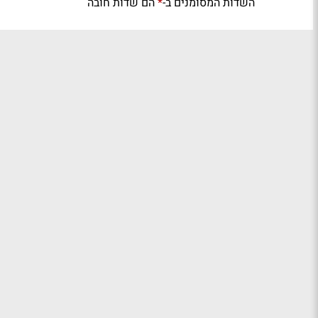
השדות המסומנים ב-
הם שדות חובה
*