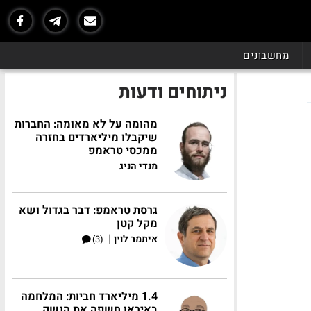
מחשבונים
ניתוחים ודעות
מהומה על לא מאומה: החברות
שיקבלו מיליארדים בחזרה
ממכסי טראמפ
מנדי הניג
גרסת טראמפ: דבר בגדול ושא
מקל קטן
|
איתמר לוין
(3)
1.4 מיליארד חביות: המלחמה
באיראן חשפה את הנשק