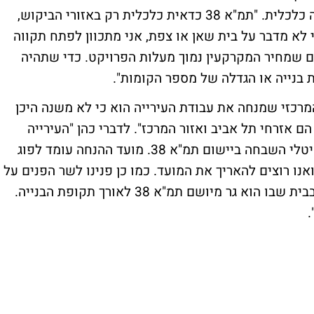
הקיימים תמ"א 38 עדיין איננה כדאית מבחינה כלכלית. "תמ"א 38 כדאית כלכלית רק באזורי הביקוש,
 לא מדבר על בית שאן או צפת, אני מתכוון לפתח תקווה
ם שמחיר המקרקעין נמוך מעלות הפרויקט. כדי שתהיה
בנייה או הגדלה של מספר הקומות".
המרכזי שמנחה את עבודת העירייה הוא כי לא משנה היכן
 אזרחי תל אביב ואזור המרכז". לדברי כהן "העירייה
פועלת כיום על מנת להאריך את ההנחה על היטלי השבחה ביישום תמ"א 38. מועד ההנחה עומד לפוג
שעה, ואנו רוצים להאריך את המועד. כמו כן פנינו לשר הפנים על
מנת שיפעל למתן הנחה בארנונה לכל דייר שבבית שבו הוא גר מיושם תמ"א 38 לאורך תקופת הבנייה.
.