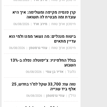
קרן פנסיה מקיפה ומשלימה: איך היא
עובדת ומה מבטיח לה תשואה
חיסכון ארוך טווח
מירב ארד
06/08/2026
|
|
ביטוח מנהלים: מה נשאר ממנו ולמי הוא
עדיין מתאים
חיסכון ארוך טווח
עוזי גרסטמן
06/08/2026
|
|
בגלל החלפיניו: צ׳יפוטלה נפלה ב-13%
השבוע
גלובל
אדיר בן עמי
06/08/2026
|
|
נווה עוז: 33,700 שקל למ"ר בחדש, 25
אלף ביד שנייה
נדל"ן
עוזי גרסטמן
06/08/2026
|
|