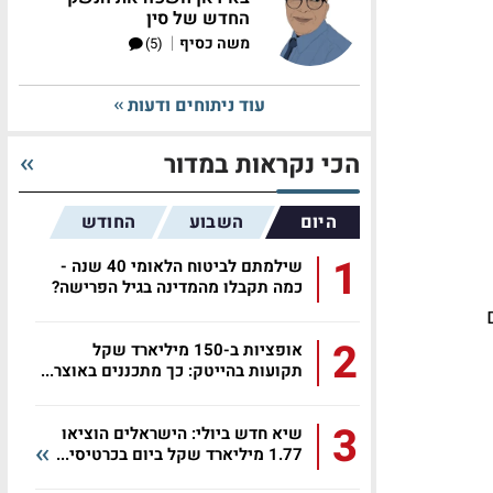
החדש של סין
|
משה כסיף
(5)
עוד ניתוחים ודעות
הכי נקראות במדור
היום
השבוע
החודש
1
שילמתם לביטוח הלאומי 40 שנה -
כמה תקבלו מהמדינה בגיל הפרישה?
ים
2
אופציות ב-150 מיליארד שקל
תקועות בהייטק: כך מתכננים באוצר...
3
שיא חדש ביולי: הישראלים הוציאו
1.77 מיליארד שקל ביום בכרטיסי...