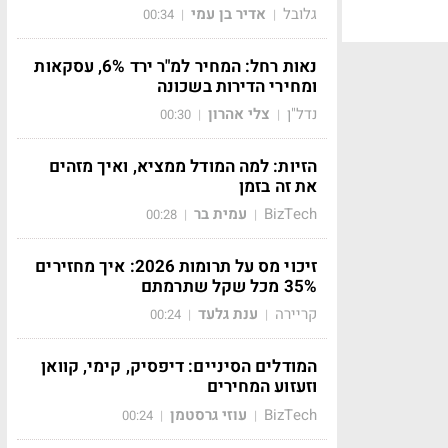
גלובל
אדיר בן עמי
00:34
|
|
נאות רחל: המחיר למ"ר ירד 6%, עסקאות
ומחירי הדירות בשכונה
נדל"ן
צלי אהרון
00:30
|
|
הזיות: למה המודל ממציא, ואיך מזהים
את זה בזמן
BizTech
עמית בר
00:28
|
|
זיכוי מס על תרומות 2026: איך מחזירים
35% מכל שקל שתרמתם
קריירה
ענת גלעד
00:24
|
|
המודלים הסיניים: דיפסיק, קימי, קוואן
וזעזוע המחירים
BizTech
עוזי גרסטמן
00:24
|
|