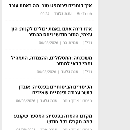
איך כותבים פרומפט טוב: מה באמת עובד
BizTech
ענת גלעד
00:24
|
|
איזו דירה אתם באמת יכולים לקנות: הון
עצמי, החזר חודשי ויחס ההחזר
נדל"ן
עמית בר
06/08/2026
|
|
משכנתה: המסלולים, ההצמדה, התמהיל
ומתי כדאי למחזר
נדל"ן
ענת גלעד
06/08/2026
|
|
הכיסויים הביטוחיים בפנסיה: אובדן
כושר עבודה ופנסיית שאירים
חיסכון ארוך טווח
ענת גלעד
06/08/2026
|
|
מקדם ההמרה בפנסיה: המספר שקובע
כמה תקבלו בכל חודש
חיסכון ארוך טווח
מירב ארד
06/08/2026
|
|