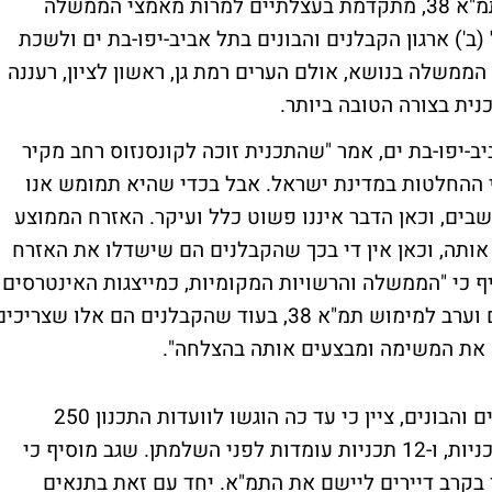
התכנית לחיזוק בניינים כנגד רעידות אדמה, תמ"א 38, מתקדמת בעצלתיים למרות מאמצי הממשלה
(ב') ארגון הקבלנים והבונים בתל אביב-יפו-בת ים ולשכת
הממשלה בנושא, אולם הערים רמת גן, ראשון לציון, רעננה
נית בצורה הטובה ביותר.
ביב-יפו-בת ים, אמר "שהתכנית זוכה לקונסנזוס רחב מקיר
לי ההחלטות במדינת ישראל. אבל בכדי שהיא תמומש אנו
בים, וכאן הדבר איננו פשוט כלל ועיקר. האזרח הממוצע
ותה, וכאן אין די בכך שהקבלנים הם שישדלו את האזרח
אמץ את תמ"א 38". לוי מוסיף כי "הממשלה והרשויות המקומיות, כמייצגות האינטרסים
הציבוריים, חייבות להיות אלו הפועלות השכם וערב למימוש תמ"א 38, בעוד שהקבלנים הם אלו שצריכ
 את המשימה ומבצעים אותה בהצלחה".
יצחק שגב, יו"ר ועדת תמ"א 38 בארגון הקבלנים והבונים, ציין כי עד כה הוגשו לוועדות התכנון 250
בקשות ליישום תמ"א 38, מתוכן אושרו 70 תכניות, ו-12 תכניות עומדות לפני השלמתן. שגב מוסיף כי
בקרב דיירים ליישם את התמ"א. יחד עם זאת בתנאים