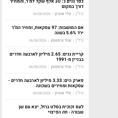
כפר גנים ג': 30 אלף שקל למ"ר, והמחיר
דורך במקום
נדל"ן
צלי אהרון
06/08/2026
|
|
אם המושבות: 97 עסקאות, ומחיר המ"ר
ירד 5.6% בשנה
נדל"ן
עוזי גרסטמן
06/08/2026
|
|
קריית גנים: 2.65 מיליון לארבעה חדרים
בבניין מ-1991
נדל"ן
עוזי גרסטמן
06/08/2026
|
|
פארק הים: 3.33 מיליון לארבעה חדרים -
עסקאות ומחירים בשכונה
נדל"ן
צלי אהרון
06/08/2026
|
|
לעס זכוכית בסלט ברזל, יצא עם שן
שבורה - וזה הפיצוי