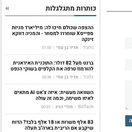
כותרות מתגלגלות
ההצפה שכולם חיכו לה: מיליארד מניות
ספייסX שוחררו למסחר - והמניה דווקא
זינקה
גלובל
אדיר בן עמי
01:00
|
|
ברנט מעל 82 דולר: התוכנית האיראנית
להורמוז טרפה את הקלפים בשוקי הנפט
גלובל
אדיר בן עמי
00:36
|
|
השוואה מעשית: איזה צ'אט AI מתאים
לאיזו משימה, וכמה זה עולה
BizTech
מנדי הניג
00:35
|
|
ה
83 אלף משרות או 18 אלף בלבד? הדוח
שיקבע אם הריבית בארה"ב תעלה