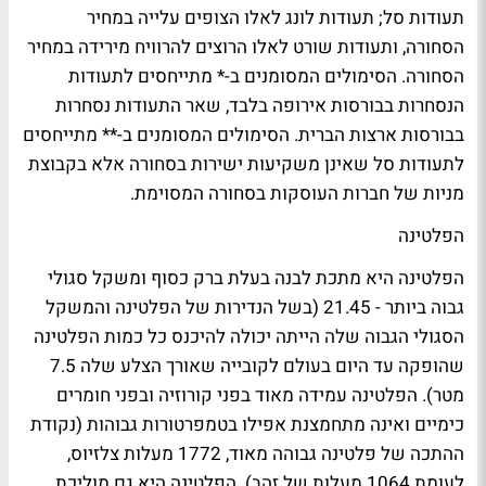
תעודות סל; תעודות לונג לאלו הצופים עלייה במחיר
הסחורה, ותעודות שורט לאלו הרוצים להרוויח מירידה במחיר
הסחורה. הסימולים המסומנים ב-* מתייחסים לתעודות
הנסחרות בבורסות אירופה בלבד, שאר התעודות נסחרות
בבורסות ארצות הברית. הסימולים המסומנים ב-** מתייחסים
לתעודות סל שאינן משקיעות ישירות בסחורה אלא בקבוצת
מניות של חברות העוסקות בסחורה המסוימת.
הפלטינה
הפלטינה היא מתכת לבנה בעלת ברק כסוף ומשקל סגולי
גבוה ביותר - 21.45 (בשל הנדירות של הפלטינה והמשקל
הסגולי הגבוה שלה הייתה יכולה להיכנס כל כמות הפלטינה
שהופקה עד היום בעולם לקובייה שאורך הצלע שלה 7.5
מטר). הפלטינה עמידה מאוד בפני קורוזיה ובפני חומרים
כימיים ואינה מתחמצנת אפילו בטמפרטורות גבוהות (נקודת
ההתכה של פלטינה גבוהה מאוד, 1772 מעלות צלזיוס,
לעומת 1064 מעלות של זהב). הפלטינה היא גם מוליכת