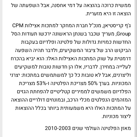
ממשית כרוכה בהוצאה על דמי אחסנה, אבל השפעתה של
הוצאה זו היא מזערית.
ג'ף קריסטיאן, מנכ"ל חברת המחקר למתכות אצילות CPM
Group, מעריך שכבר בשנתן הראשונה ירכשו תעודות הסל
החדשות כמויות גדולות של פלטינה ופלדיום בעקבות
הביקוש הרב של ציבור המשקיעים, ולדבר תהיה השפעה
דרמטית על שוק המתכות האצילות האלו: הוא יביא בהכרח
לעלייה במחירן. לדבריו, אלו הן חדשות טובות למשקיעים
וליצרנים, אבל לא טובות כל כך למשתמשים במתכות: יצרני
המכוניות. בערך 50% מצריכת הפלטינה ו-53% מצריכת
הפלדיום משמשים לממירים קטליטיים להפחתת הגזים
המזהמים הנפלטים מכלי הרכב, ובמונחים דולריים ההוצאה
על המתכות האלו היא משמעותית ביותר בכלל ההוצאות
ליצור מכוניות.
מאזן הפלטינה העולמי שנים 2010-2003