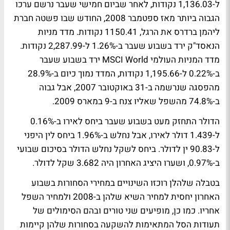
ל-1,136.03 נקודות, לאחר שביום חמישי שעבר נרשם ערכו
הגבוה ביותר מאז ספטמבר 2008, החודש שבו פשטה חברת
ליהמן ברדרס את הרגל, 1150.41 נקודות. מדד מניות
הנאסד"ק ירד בשבוע שעבר ב-1.26% ל-2,287.99 נקודות.
מדד המניות העולמי MSCI World ירד בשבוע שעבר
ב-0.22% ל-1,195.66 נקודות, המדד נמוך כיום ב-28.9%
מהפסגה שנרשמה ב-31 באוקטובר 2007, אבל גבוה
ב-74.8% מהשפל שאליו צנח ב-9 במארס 2009.
הדולר התחזק מעט בשבוע שעבר ביחס לאירו ב-0.16%
ל-1.439 דולר לאירו, אבל נחלש ב-1.96% ביחס לין היפני
ל-90.83 ין לדולר. ביחס לשקל נחלש הדולר בסיכום שבועי
ב-0.97%, ושערו היציג האחרון היה 3.682 שקל לדולר.
בטבלה שלהלן רוכזו השינויים במחירי הסחורות בשבוע
האחרון יחסית למחיר השיא שלהן ב-2008 ולמחיר השפל
אחריו. כמו כן, מופיעים שני טורים ובהם הסימולים של
תעודות הסל המתאימות להשקעה בסחורות שלהן קיימות