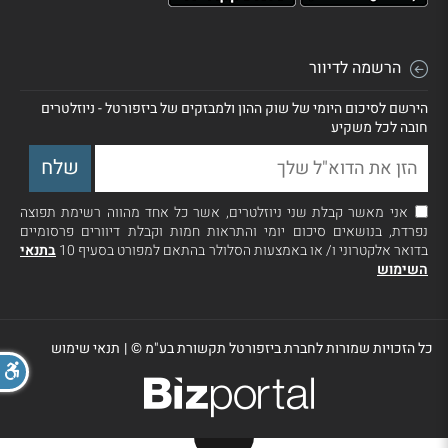
הרשמה לדיוור
הירשם לסיכום היומי של שוק ההון ולמבזקים של ביזפורטל - ניוזלטרים
חובה לכל משקיע
אני מאשר קבלת שני ניוזלטרים, אשר כל אחד מהווה רשימת תפוצה
נפרדת, בנושאים סיכום יומי והתראות חמות וקבלת דיוורים פרסומיים
בדואר אלקטרוני ו/ או באמצעות הסלולר בהתאם למפורט בסעיף 10
בתנאי
השימוש
כל הזכויות שמורות לחברת ביזפורטל תקשורת בע"מ ©
|
תנאי שימוש