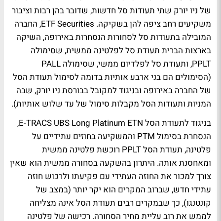
של ניו יורק שתי תעודות סל חדשות, שדובר בהן רבות וציבור
משקיעים רחב ציפה להן בשקיקה. ETF Securities, החברה
המובילה בתעודות סל לסחורות הנסחרות באירופה, השיקה
בארצות הברית תעודת סל לפלטינה ממשית, שסימולה
PPLT, ותעודת סל לפלדיום ממשי, שסימולה PALL
(הסימולים הם בני ארבע אותיות בדומה לסימול תעודת הסל
של החברה באירופה ובניגוד למקובל בבורסת ניו יורק, שבה
המניות ותעודות הסל מקבלות סימול של עד שלוש אותיות).
בניגוד לתעודת הסל E-TRACS UBS Long Platinum ETN,
הנסחרת בסימול PTM והמשקיעה בחוזים עתידיים על
פלטינה, תעודת הסל PPLT רוכשת פלטינה ממשית
ומאחסנת אותה. היתרון בהשקעה בסחורה ממשית הוא שאין
צורך למכור את החוזה העתידי עם פקיעתו ולרכוש חוזה
עתידי חדש, שברוב המקרים הוא יקר יותר (במצב של
קונטנגו), כך שבמקרים רבים תעודת הסל אינה מצליחה
לממש את רוב עליית מחיר הסחורה. רכישה של פלטינה