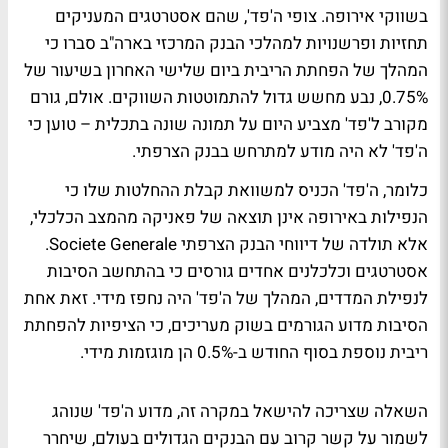
בשווקי אירופה. צופי ה'פד', שהם אסטרטגים המעניקים
תחזיות ופרשנויות למהלכי הבנק המרכזי בארה"ב סברו כי
המהלך של הפחתת הריבית ביום שלישי האחרון בשיעור של
0.75%, נבע מחשש גדול להתמוטטות השווקים. אולם, גורם
מקורב ל'פד' מצביע היום על תמונה שונה בתכלית – טוען כי
ה'פד' לא היה מודע למתרחש בבנק הצרפתי.
כלומר, ה'פד' הכניס למשוואת קבלת ההחלטות שלו כי
הנפילות באירופה אינן תוצאה של פאניקה מהמצב הכלכלי,
אלא תולדה של דיווחי הבנק הצרפתי Societe Generale.
אסטרטגים וכלכלנים אחדים גורסים כי בהתחשב הסיבות
לנפילת המדדים, המהלך של ה'פד' היה נחפז מידי. זאת אחת
הסיבות מדוע הגורמים בשוק מעריכים, כי הציפיות להפחתת
ריבית נוספת בסוף החודש ב-0.5% הן מוגזמות מידי.
השאלה שצריכה להישאל במקרה זה, מדוע ה'פד' שנוהג
לשמור על קשר קרוב עם הבנקים הגדולים בעולם, שיחרר