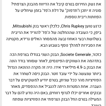
את נשק החירום בטרם קיבל את הדיווח מהבנק הצרפתי?
סוגיה זו יתכן ו"תדפוק" על דלת ה'פד' בזמן שיחליט על
הפחתות ריבית נוספות.
כרגע טוען Chris Rupkey, כלכלן ראשי בנק Mitsubishi,
ביפן, כי העובדה שההחלטה של ה'פד' להוריד את הריבית
בשלושת רבעי האחוז נבעה מהמסחר האלים גרידא, מקטינה
את הסבירות למהלך נוסף בשבוע הבא.
כזכור, Societe Generale, הבנק השני בגודלו בצרפת הכה
בתדהמה את השווקים הפיננסים, לאחר שסוחר בודד הונה
את הבנק ב-4.9 מיליארד אירו. היה זה מקרה ההונאה הגדול
ביותר שנעשה על ידי עובד זוטר. הבנק ניסה לשחרר את
הפוזיציות מהר ככל שניתן, בטרם יודיע למשקיעים על דבר
העברה. אחת המטרות היתה להגביל את ההפסדים, מאחר
ובנקים אחרים יכלו לגרוף רווחים, באם היה נודע להם על דבר
המעילה בטרם החל הבנק הצרפתי את הפוזיציות שפתח
העובד.