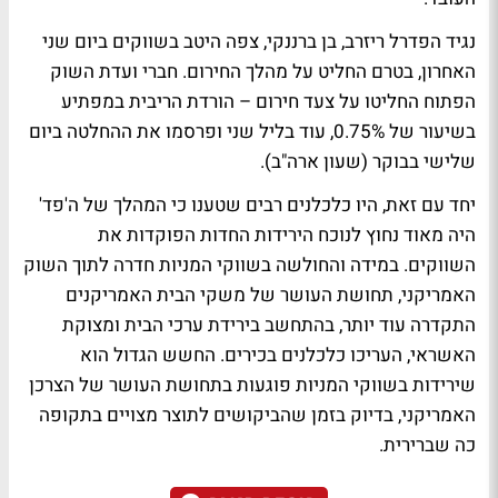
נגיד הפדרל ריזרב, בן ברננקי, צפה היטב בשווקים ביום שני
האחרון, בטרם החליט על מהלך החירום. חברי ועדת השוק
הפתוח החליטו על צעד חירום – הורדת הריבית במפתיע
בשיעור של 0.75%, עוד בליל שני ופרסמו את ההחלטה ביום
שלישי בבוקר (שעון ארה"ב).
יחד עם זאת, היו כלכלנים רבים שטענו כי המהלך של ה'פד'
היה מאוד נחוץ לנוכח הירידות החדות הפוקדות את
השווקים. במידה והחולשה בשווקי המניות חדרה לתוך השוק
האמריקני, תחושת העושר של משקי הבית האמריקנים
התקדרה עוד יותר, בהתחשב בירידת ערכי הבית ומצוקת
האשראי, העריכו כלכלנים בכירים. החשש הגדול הוא
שירידות בשווקי המניות פוגעות בתחושת העושר של הצרכן
האמריקני, בדיוק בזמן שהביקושים לתוצר מצויים בתקופה
כה שברירית.