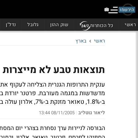
הירשמו
ראשי
שוק ההון
גלובל
נדל"ן
כל הכותרות
ראשי
בארץ
תוצאות טבע לא מייצרות 
ענקית התרופות הגנרית הצליחה לעקוף את 
ב-1.8%, טאואר מזנקת ב-7%, אלרון עולה ב-2.3%
ליאור גוטליב
08/11/2005 13:44
|
הבורסה לניירות ערך נסחרת בצהרי יום המסחר
הספיקו לפרסם, פרטנר, טאואר, אלרון, וכמובן