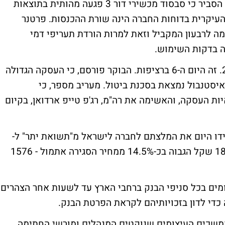
האנליסט בני שרביט, מבית ההשקעות מנורה, הסביר כי סבסוד מכשירי דור 3 פגעה מהותית בתוצאות
 העיקרית בדוחות החברה הינה שורת ההכנסות. פרטנר
ליארד שקל, בדומה לרבעון המקביל וזאת למרות הורדת תעריפי דמי
יה בדקות השימוש.
מניות החברה לישראל ממשיכות לרדת בכ-2%. זה היום ה-6 ברציפות. הבוקר פורסם, כי העסקה הגדולה
סטנבול נמצאת בסכנת ביטול. מעריב מספר, כי
ות העסקה, והאשימה את רה"מ, רג'פ טייפ ארדואן, בקיום
ידו היום את המלצתם לחברה לישראל מ"תשואת יתר" ל-
"תשואת שוק". אך העלו את מחיר היעד ל-1805 שקל הגבוה בכ-14.5% ממחיר הסגירה אתמול - 1576
1.8 זאת למרות העיצומים בכל סניפי הבנק ברחבי הארץ עד לשעות אחר הצהרים.
כדי לדון בזכויותיהם לקראת הפרטת הבנק.
 הבינלאומי מאבדות 0.5%. ברק, נמשכים העיצומים שנוקטים המנהלים ומורשי החתימה