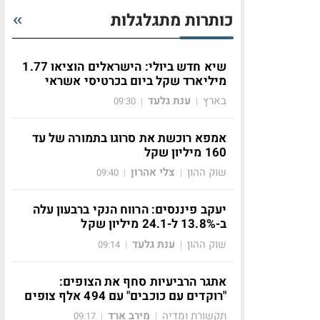
כותרות מתגלגלות
שיא חדש ביולי: הישראלים הוציאו 1.77
מיליארד שקל ביום בכרטיסי אשראי
בארץ
ענת גלעד
09:30
|
|
אמפא רוכשת את סרוגו בתמורה של עד
160 מיליון שקל
שוק ההון
צלי אהרון
09:40
|
|
יעקב פיננסים: הרווח הנקי ברבעון עלה
ב-13.8% ל-24.1 מיליון שקל
שוק ההון
ענת גלעד
09:14
|
|
אתגר הרביעיות סחף את הצופים:
"רוקדים עם כוכבים" עם 494 אלף צופים
תקשורת ומדיה
מירב ארד
09:17
|
|