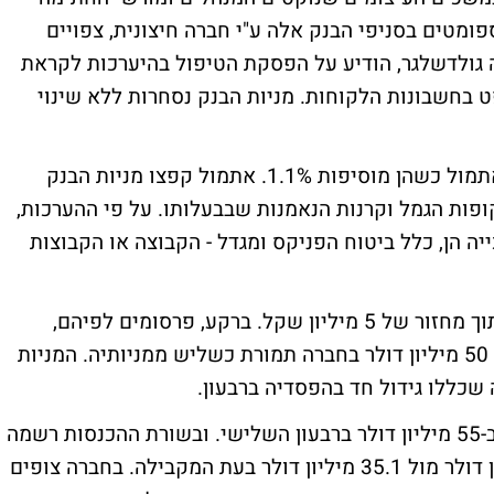
ספומטים בסניפי הבנק אלה ע"י חברה חיצונית, צפויים
נה גולדשלגר, הודיע על הפסקת הטיפול בהיערכות לקראת
 בחשבונות הלקוחות. מניות הבנק נסחרות ללא שינוי
מניות בנק דיסקונט ממשיכות את העליות מאתמול כשהן מוסיפות 1.1%. אתמול קפצו מניות הבנק
כל קופות הגמל וקרנות הנאמנות שבבעלותו. על פי ההערכות,
יה הן, כלל ביטוח הפניקס ומגדל - הקבוצה או הקבוצות
מניות טאואר סמיקונדקטור מזנקות ב-7.2% תוך מחזור של 5 מיליון שקל. ברקע, פרסומים לפיהם,
קבוצת דברת וקרן פיטנגו בוחנות השקעה של 50 מיליון דולר בחברה תמורת כשליש ממניותיה. המניות
שכללו גידול חד בהפסדיה ברבעון.
ההפסדים של טאואר זינקו ב-40% והסתכמו ב-55 מיליון דולר ברבעון השלישי. ובשורת ההכנסות רשמה
צניחה חדה של 42% שהסתכמו ב-20.6 מיליון דולר מול 35.1 מיליון דולר בעת המקבילה. בחברה צופים