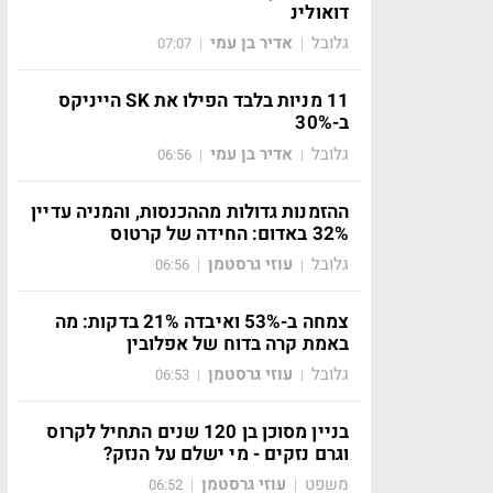
דואולינ
גלובל
אדיר בן עמי
07:07
|
|
11 מניות בלבד הפילו את SK הייניקס
ב-30%
גלובל
אדיר בן עמי
06:56
|
|
ההזמנות גדולות מההכנסות, והמניה עדיין
32% באדום: החידה של קרטוס
גלובל
עוזי גרסטמן
06:56
|
|
צמחה ב-53% ואיבדה 21% בדקות: מה
באמת קרה בדוח של אפלובין
גלובל
עוזי גרסטמן
06:53
|
|
בניין מסוכן בן 120 שנים התחיל לקרוס
וגרם נזקים - מי ישלם על הנזק?
משפט
עוזי גרסטמן
06:52
|
|