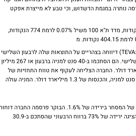
סה נותרה במגמת הדשדוש, וכי טבע לא מייצרת אפקט
מדד ת"א 25 יורד ב-0.14% לרמת 761.28 הנקודות, מדד ת"א 100 משיל 0.07% לרמת 774 הנקודות,
מניות ענקית התרופות הגנרית, טבע (נאסד"ק:TEVA) דיווחה בצהריים על התוצאות שלה לרבעון השלישי
של השנה. רווחי החברה גדלו ב-6% ברבעון השלישי. הם הסתכמו ב-40 סנט למניה ברבעון או 267 מיליון
כנסות גדלו גם כן ב-6% ל-1.32 מיליארד דולר. החברה הצליחה לעקוף את טווח התחזיות של
האנליסטים. הם חזו רווח בממוצע של 38-40 סנט למניה, והכנסות של 1.3 מיליארד דולר. המניה עולה
מניות חברת הסלולר פרטנר נסחרות בשעה זו של המסחר בירידה של 1.6%. הבוקר פרסמה החברה דוחו
מאכזבים לרבעון השלישי של השנה. פרטנר הציגה ירידה של 73% ברווח הרבעוני שהסתכם ב-30.9