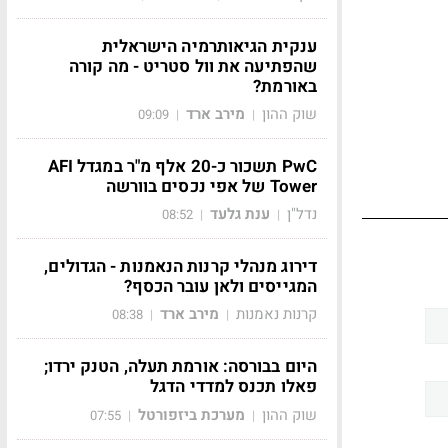
ענקית הגיאותרמיה הישראלית
שהפתיעה את וול סטריט - מה קורה
באורמת?
שוק ההון
מירב ארד
09:09
|
|
PwC תשכור כ-20 אלף מ"ר במגדל AFI
Tower של אפי נכסים בוורשה
נדל"ן
ענת גלעד
08:52
|
|
דירוג מנהלי קרנות הנאמנות - הגדולים,
המגייסים ולאן עובר הכסף?
קרנות נאמנות
מירב ארד
08:38
|
|
היום בבורסה: אורמת תעלה, הטנק ירדו;
פאלו תכנס למדדי הדגל
שוק ההון
מערכת ביזפורטל
07:55
|
|