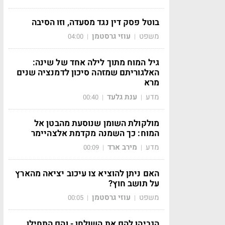
בוטל פסק דין נגד מסעדה, וזו הסיבה
משפט
עוזי גרסטמן
04:00
|
|
גיל המוח מתוך לילה אחד של שינה:
האלגוריתם שמזהה סיכון לדמנציה שנים
מרא
מדע
ענת גלעד
00:40
|
|
מולקולת השומן שנוסעת מהבטן אל
המוח: כך השמנה מקדמת אלצהיימר
מדע
מירב ארד
00:09
|
|
האם ניתן להוציא צו עיכוב יציאה מהארץ
על תושב חוץ?
משפט
עוזי גרסטמן
00:05
|
|
הגביהו להם את השולחן - והם התחילו