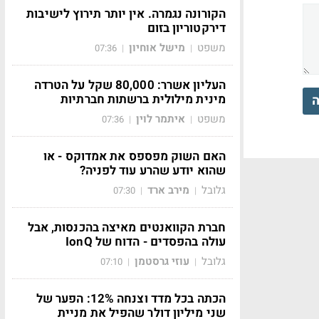
הקורונה נגמרה. אין יותר תירוץ לישיבות
דירקטוריון בזום
משפט
מישל אוחיון
07:36
|
|
העליון אשרר: 80,000 שקל על הטרדה
מינית מילולית ברשתות חברתיות
ה
משפט
איתמר לוין
07:36
|
|
האם השוק מפספס את אמדוקס - או
שהוא יודע שהרע עוד לפניה?
גלובל
מירב ארד
07:30
|
|
חברת הקוואנטים מאיצה בהכנסות, אבל
עולה בהפסדים - הדוח של IonQ
גלובל
עוזי גרסטמן
07:10
|
|
הכתה בכל מדד וצנחה 12%: הפער של
שני מיליון דולר שהפיל את מניית