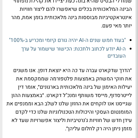
שמודלי הבסיס שהיא בונה כעת יציידו את קהילת מפתחי
הבינה המלאכותית בכלים שיאפשרו להם ליצור חוויות
אינטראקטיביות מבוססות בינה מלאכותית בזמן אמת, מהר
יותר מאי פעם.
"בעוד חמש שנים ה-AI יהיה גורם קיומי ומכריע ב-100%"
ה-AI יודע לכתוב ולתכנת: הכישור שישמור על ערך
העובדים
״הדרך שדקארט עברה עד כה היא יוצאת דופן. אנו משנים
את חוקי המשחק באמצעות פלטפורמה שממקסמת את
יעילות האימון של בינה מלאכותית בארגונים״, אומר דין
לייטרסדוף, מייסד משותף ומנכ"ל דקארט. ״באמצעות ההון
שגייסנו אנו לוקחים את החזון שלנו לשלב הבא וממנפים את
המומנטום העסקי והיכולות הטכנולוגיות שלנו כדי לקדם
עידן חדש של חוויות ג'נרטיביות וליצור אפשרויות שעד לא
מזמן ניתן היה רק לחלום עליהן״.