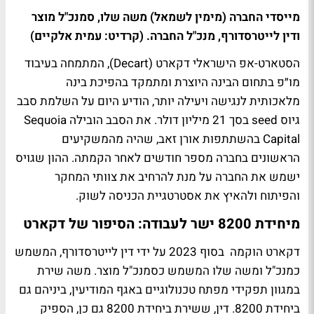
מייסדי החברה (מימין לשמאל) משה שלו, סמנכ"ל מוצר
ודין לייטרסדורף, מנכ"ל החברה. (קרדיט: עמית אלקיים)
הסטארט-אפ הישראלי דקארט (Decart), המתמחה בעיבוד
מו״פ בתחום הבינה היוצרת ומתמקד בהפיכת בינה
מלאכותית לנגישה ויעילה יותר, הודיע היום על השלמת סבב
גיוס seed בסך 21 מיליון דולר. את הסבב הובילה Sequoia
Capital בהשתתפות אורן זאב, שהיה מהמשקיעים
הראשונים בחברה מספר חודשים לאחר הקמתה. ההון שגויס
ישמש את החברה על מנת להרחיב את צוותי המחקר
והפיתוח ולהאיץ את אסטרטגיית הכניסה לשוק.
מיחידת 8200 ישר לעבודה: הסיפור של דקארט
דקארט הוקמה בסוף 2023 על ידי דין לייטרסדורף, המשמש
כמנכ"ל ומשה שלו המשמש כסמנכ"ל מוצר. משה שירת
במגוון תפקידי מפתח טכנולוגיים באגף המודיעין, ביניהם גם
ביחידת 8200. דין, ששירת ביחידת 8200 גם כן, הספיק