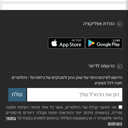
הורדת אפליקציה
הרשמה לדיוור
הירשם לסיכום היומי של שוק ההון ולמבזקים של ביזפורטל - ניוזלטרים
חובה לכל משקיע
אני מאשר קבלת שני ניוזלטרים, אשר כל אחד מהווה רשימת תפוצה
נפרדת, בנושאים סיכום יומי והתראות חמות וקבלת דיוורים פרסומיים
בדואר אלקטרוני ו/ או באמצעות הסלולר בהתאם למפורט בסעיף 10
בתנאי
השימוש