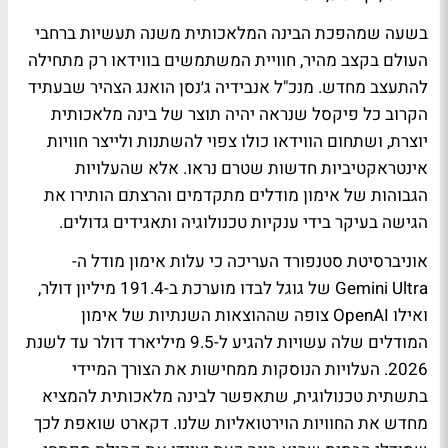
בשעה שמהפכת הבינה המלאכותית משנה תעשיות ברחבי
העולם בקצב מהיר, חוויית המשתמשים בווידאו רק מתחילה
להתעצב מחדש. מנכ"ל אנבידיה ג׳נסן הואנג הצהיר שבעתיד
הקרוב כל פיקסל שנראה יהיה תוצר של בינה מלאכותית
יוצרת, ושתחום הווידאו כולו צפוי להשתנות ולייצר חוויות
אינטראקטיביות חדשות שטרם נראו. אלא שהעלויות
הגבוהות של אימון מודלים מתקדמים והרצתם הותירו את
הגישה בעיקר בידי ענקיות טכנולוגיה ותאגידים גדולים.
אוניברסיטת סטנפורד העריכה כי עלות אימון מודל ה-
Gemini Ultra של גוגל לבדו מוערכת ב-191.4 מיליון דולר,
ואילו OpenAI צופה שההוצאות השנתיות של אימון
המודלים שלה עשויות להגיע ל-9.5 מיליארד דולר עד לשנת
2026. העלויות הנוסקות ממחישות את הצורך המיידי
בתשתית טכנולוגית, שתאפשר לבינה מלאכותית להמציא
מחדש את החוויות הוירטואליות שלנו. דקארט שואפת לכך