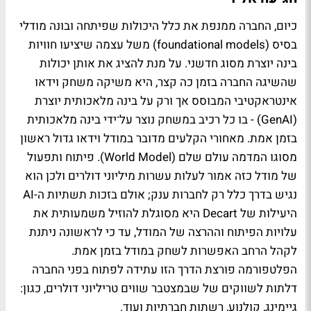
כיום, החברה ממנפת את כלל היכולות שפיתחה ובונה מודלי
בסיס (foundational models) משל עצמה שיציעו חוויות
בינה יוצרת מסוג חדשני. על מנת להציג את אותן יכולות
שהשיגה החברה בזמן כה קצר, היא משיקה משחק וידאו
אינטראקטיבי המבוסס אך ורק על בינה מלאכותית יוצרת
(GenAI) - בו כל רכיב במשחק נוצר על־ידי בינה מלאכותית
בזמן אמת. מאחורי הקלעים מדובר במודל וידאו גדול ראשון
מסוגו המדמה עולם שלם (World Model). פיתוח ותפעול
של מודל כזה אמור לעלות עשרות מיליוני דולרים ולכן הוא
נגיש בדרך כלל רק לחברות ענק; אולם בזכות תשתיות ה-AI
היעילות של Decart היא מסוגלת להוזיל משמעותית את
עלויות הפיתוח וההרצה של המודל, עד כי לראשונה ניתנת
לקהל הרחב האפשרות לשחק במודל בזמן אמת.
הפלטפורמה פורצת הדרך הזו עתידה לפתוח בפני החברה
דלתות לשווקים של שבמצטבר שווים טריליוני דולרים, כגון:
גיימינג, קולנוע, רשתות חברתיות ועוד.