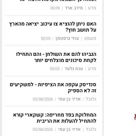
מדע
מירב ארד
00:09
|
|
האם ניתן להוציא צו עיכוב יציאה מהארץ
על תושב חוץ?
משפט
עוזי גרסטמן
00:05
|
|
הגביהו להם את השולחן - והם התחילו
לקחת סיכונים מוצלחים יותר
מדע
ענת גלעד
00:03
|
|
סנדיסק עקפה את הציפיות - למשקיעים
זה לא הספיק
גלובל
אדיר בן עמי
05/08/2026
|
|
המחלוקת בפד מחריפה: קשקארי קורא
להתחיל להעלות את הריבית
גלובל
אדיר בן עמי
05/08/2026
|
|