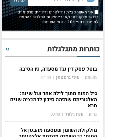
אני מאשר קבלת ניוזלטרים ודיוורים פרסומיים
בדואר אלקטרוני ו/או באמצעות הסלולר בהתאם
למפורט בסעיף 10 בתנאי השימוש
כותרות מתגלגלות
בוטל פסק דין נגד מסעדה, וזו הסיבה
משפט
עוזי גרסטמן
04:00
|
|
גיל המוח מתוך לילה אחד של שינה:
האלגוריתם שמזהה סיכון לדמנציה שנים
מרא
מדע
ענת גלעד
00:40
|
|
מולקולת השומן שנוסעת מהבטן אל
המוח: כך השמנה מקדמת אלצהיימר