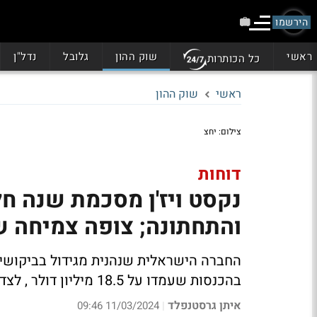
הירשמו
ראשי
שוק ההון
גלובל
נדל"ן
כל הכותרות
ראשי
שוק ההון
צילום: יחצ
דוחות
נקסט ויז'ן מסכמת שנה ח
והתחתונה; צופה צמיחה של 70% גם ה
בהכנסות שעמדו על 18.5 מיליון דולר , לצד קפיצה של 150% ברווח הנקי שהגיע לכ-11 מיליון דולר
איתן גרסטנפלד
11/03/2024 09:46
|