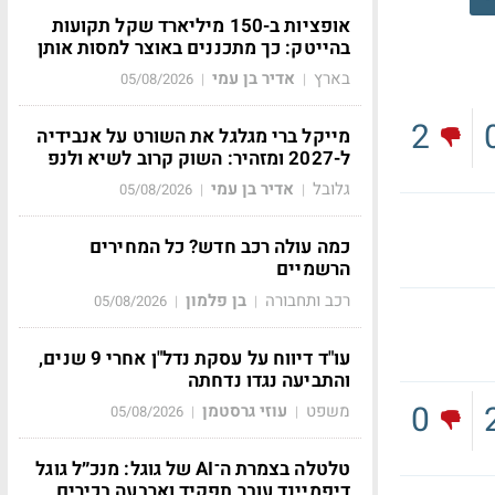
אופציות ב-150 מיליארד שקל תקועות
בהייטק: כך מתכננים באוצר למסות אותן
בארץ
אדיר בן עמי
05/08/2026
|
|
2
מייקל ברי מגלגל את השורט על אנבידיה
ל-2027 ומזהיר: השוק קרוב לשיא ולנפ
גלובל
אדיר בן עמי
05/08/2026
|
|
כמה עולה רכב חדש? כל המחירים
הרשמיים
רכב ותחבורה
בן פלמון
05/08/2026
|
|
עו"ד דיווח על עסקת נדל"ן אחרי 9 שנים,
והתביעה נגדו נדחתה
0
משפט
עוזי גרסטמן
05/08/2026
|
|
טלטלה בצמרת ה־AI של גוגל: מנכ״ל גוגל
דיפמיינד עובר תפקיד וארבעה בכירים