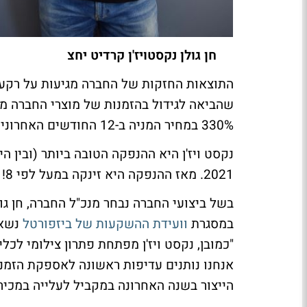
חן גולן נקסטויז'ן קרדיט יחצ
התוצאות החזקות של החברה מגיעות על רקע 
שהביאה לגידול בהזמנות של מוצרי החברה מצד
330% במחיר המניה ב-12 החודשים האחרונים, שנסחרת כיום לפי שווי שוק של כ-3.63 מיליארד שקל .
2021. מאז ההנפקה היא זינקה במעל לפי 8!
בשל ביצועי החברה נבחר מנכ"ל החברה, חן גו
במסגרת
וועידת ההשקעות של ביזפורטל
נשאל
"כמובן, נקסט ויז'ן מפתחת פתרון צילומי לכ
אנחנו נותנים עדיפות ראשונה לאספקת הזמנו
הייצור בשנה האחרונה במקביל לעלייה במכירו