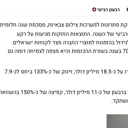
רבעון רביעי
 פתרונות למערכות צילום צבאיות, מסכמת שנה חלומית
הרביעי של השנה. התוצאות החזקות מגיעות על רקע
דול בהזמנות למוצרי החברה מצד לקוחות ישראלים.
החברה צמחה ב-3 השנים האחרונות במעל 70% בשנה בשורת ההכנסות והיא מצפה לצמיחה דומה גם
הכנסות החברה ברבעון הרביעי של 2023 עמדו על כ-18.5 מיליון דולר, זינוק של כ-133% ביחס לכ-7.9
בשורה התחתונה מדווחת החברה על רווח נקי ברבעון של כ-11 מיליון דולר, קפיצה של כ-150% בהש