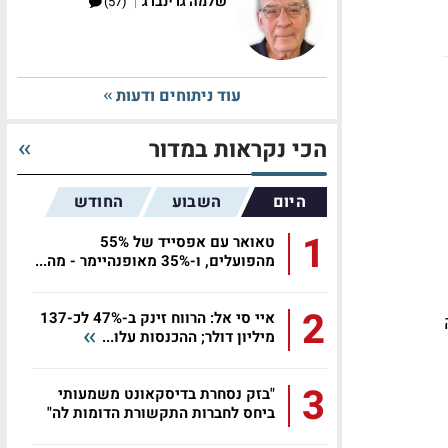
|
שלמה גרינברג
(57)
עוד ניתוחים ודעות
הכי נקראות במדור
היום
השבוע
החודש
1
טאואר עם אפסייד של 55%
מהפועלים, ו-35% מאופנהיימר - מה...
2
איי סי אל: הרווח זינק ב-47% לכ-137
וואה
מיליון דולר; ההכנסות עלו...
3
"בזק נסחרת בדיסקאונט משמעותי
ביחס לחברות התקשורת הדומות לה"