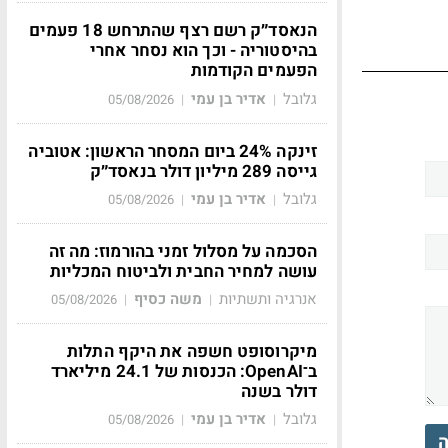
הנאסד״ק רשם רצף שהתרחש 18 פעמים
בהיסטוריה - וכך הוא נסחר אחרי
הפעמים הקודמות
גלובל
אדיר בן עמי
05/08/2026
|
|
זינקה 24% ביום המסחר הראשון: אטוביה
גייסה 289 מיליון דולר בנאסד״ק
גלובל
אדיר בן עמי
05/08/2026
|
|
הסכמה על מסלול זמני בהורמוז: מה זה
עושה למחיר החבית ולביטוח המכליות
אנרגיה ותשתיות
משה כסיף
05/08/2026
|
|
מיקרוסופט חשפה את היקף התלות
ב־OpenAI: הכנסות של 24.1 מיליארד
דולר בשנה
גלובל
אדיר בן עמי
05/08/2026
|
|
ה