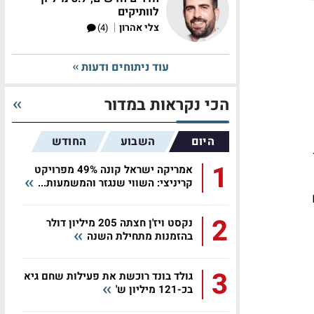
לוותיקים
|
צלי אהרון
(4)
עוד ניתוחים ודעות
הכי נקראות במדור
היום
השבוע
החודש
יון
1
אמריקה ישראל קונה 49% מפרויקט
קריניצי: השווי שנגזר והמשמעות...
2
נקסט ויז'ן חצתה 205 מיליון דולר
בהזמנות מתחילת השנה
3
גולד בונד רוכשת את פעילות שחם גיא
בכ-121 מיליון ש'