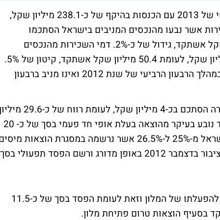
חברת אלרוב נדלן מסכמת את הרבעון השלישי של 2013 עם הכנסות בהיקף של כ-238.1 מיליון שקל,
ות אשר נבעו מהנכסים המניבים בישראל הסתכמו
בכ-25.6 מיליון שקל, לעומת כ-25.1 מיליון שקל אשתקד, גידול של כ-2%. דמי השכירות מהנכסים
המניבים בצרפת ושוויץ הסתכמו בכ-47.9 מיליון שקל, לעומת 50.4 מיליון שקל אשתקד, קיטון של 5%.
ברבעון המקביל נכללו הכנסות מנכס שנמכר במהלך הרבעון הרביעי של שנת 2012 ואינו מניב ברבעון
ההפסד הנקי המיוחס לבעלי המניות של החברה הסתכם בכ-4 מיליון שקל, לעומת רווח של כ-29.6 מיל
שקל ברבעון המקביל אשתקד. המעבר להפסד נובע בעיקר מהוצאה בעלת אופי חד פעמי בסך של כ- 20
מיליון שקל בגין עדכון שיעור מס החברות בישראל מ-25% ל-26.5% אשר נרשמה במסגרת הוצאות מיסים
על ההכנסה. כמו כן, מלון קפה רויאל נפתח לציבור בדצמבר 2012 באופן מדורג ורשם הפסד תפעולי בסך
שקל בתקופה של תשעה חודשים הראשונים להפעלתו של המלון וזאת לעומת הפסד בסך של כ-11.5
 בסעיף הוצאות טרום פתיחת מלון.