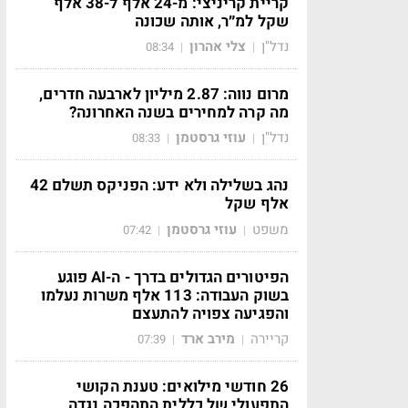
קריית קריניצי: מ-24 אלף ל-38 אלף
שקל למ״ר, אותה שכונה
נדל"ן
צלי אהרון
08:34
|
|
מרום נווה: 2.87 מיליון לארבעה חדרים,
מה קרה למחירים בשנה האחרונה?
נדל"ן
עוזי גרסטמן
08:33
|
|
נהג בשלילה ולא ידע: הפניקס תשלם 42
אלף שקל
משפט
עוזי גרסטמן
07:42
|
|
הפיטורים הגדולים בדרך - ה-AI פוגע
בשוק העבודה: 113 אלף משרות נעלמו
והפגיעה צפויה להתעצם
קריירה
מירב ארד
07:39
|
|
26 חודשי מילואים: טענת הקושי
התפעולי של כללית התהפכה נגדה