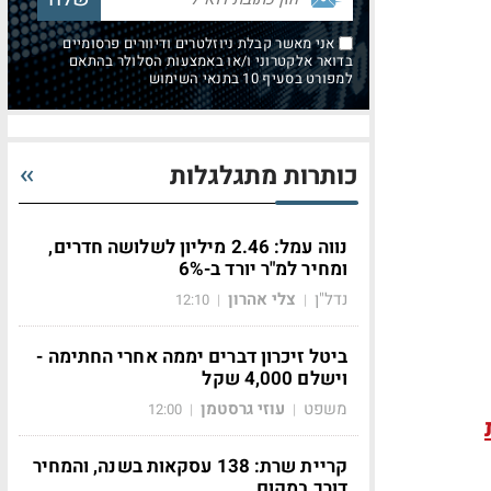
אני מאשר קבלת ניוזלטרים ודיוורים פרסומיים
בדואר אלקטרוני ו/או באמצעות הסלולר בהתאם
למפורט בסעיף 10 בתנאי השימוש
כותרות מתגלגלות
נווה עמל: 2.46 מיליון לשלושה חדרים,
ומחיר למ"ר יורד ב-6%
נדל"ן
צלי אהרון
12:10
|
|
ביטל זיכרון דברים יממה אחרי החתימה -
וישלם 4,000 שקל
משפט
עוזי גרסטמן
12:00
|
|
קריית שרת: 138 עסקאות בשנה, והמחיר
דורך במקום