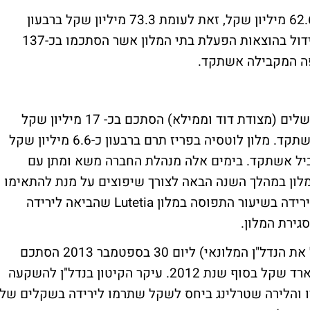
הרווח התפעולי הסתכם ברבעון השלישי בכ-62.6 מיליון שקל, זאת לעומת 73.3 מיליון שקל ברבעון
המקביל אשתקד, ירידה של כ-15% הנובע מגידול בהוצאות הפעלת בתי המלון אשר הסתכמו בכ-137
העודף התפעולי שנבע ממלונות הקבוצה בירושלים (מצודת דוד וממילא) הסתכם בכ- 17 מיליון שקל
לעומת כ-13.6 מיליון שקל ברבעון המקביל אשתקד. מלון לוטסיה בפריז תרם ברבעון כ-6.6 מיליון שקל
מת כ- 10.3 ברבעון המקביל אשתקד. בימים אלה מנהלת החברה משא ומתן עם
מלון במהלך השנה הבאה לצורך שיפוצים על מנת להתאימו
לאסטרטגיית ניהול בתי המלון של הקבוצה. הירידה בשיעור התפוסה במלון Lutetia שהביאה לירידה
גירת המלון.
שוויו ההוגן של הנדל"ן להשקעה (שאינו כולל את הנדל"ן המלונאי) ליום 30 בספטמבר 2013 הסתכם
בכ-5.55 מיליארד שקל לעומת כ-5.659 מיליארד שקל בסוף שנת 2012. עיקר הקיטון בנדל"ן להשקעה
ו והלירה שטרלינג ביחס לשקל שתרמו לירידה בשקלים של