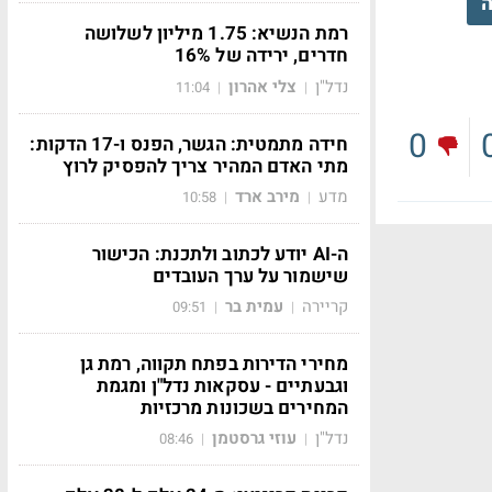
ה
רמת הנשיא: 1.75 מיליון לשלושה
חדרים, ירידה של 16%
נדל"ן
צלי אהרון
11:04
|
|
0
חידה מתמטית: הגשר, הפנס ו-17 הדקות:
מתי האדם המהיר צריך להפסיק לרוץ
מדע
מירב ארד
10:58
|
|
ה-AI יודע לכתוב ולתכנת: הכישור
שישמור על ערך העובדים
קריירה
עמית בר
09:51
|
|
מחירי הדירות בפתח תקווה, רמת גן
וגבעתיים - עסקאות נדל"ן ומגמת
המחירים בשכונות מרכזיות
נדל"ן
עוזי גרסטמן
08:46
|
|