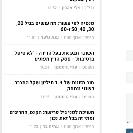
נדל"ן
צלי אהרון
11:52
|
|
פנסיה לפי עשור: מה עושים בגיל 20,
30, 40, 50 ו-60
חיסכון ארוך טווח
ענת גלעד
11:51
|
|
השוכר תבע את בעל הדירה - "לא טיפל
ברטיבות" - פסק הדין מפתיע
משפט
עוזי גרסטמן
10:21
|
|
חוב מזונות של 1.9 מיליון שקל התברר
כשגוי ונמחק
משפט
עוזי גרסטמן
11:25
|
|
משיכה לפני גיל פרישה: הקנס, החריגים
ומתי זה בכל זאת נכון
חיסכון ארוך טווח
עמית בר
11:23
|
|