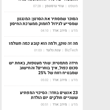
משפט
עוזי גרסטמן
07:28
|
|
הסוכר שמסתיר את הסרטן: המנגנון
שמסייע לגידול לחמוק ממערכת החיסון
מדע
מירב ארד
04:10
|
|
מה זה טוקן, ולמה הוא קובע כמה תשלמו
BizTech
ענת גלעד
01:03
|
|
חידה מתמטית: שתי מעטפות, באחת יש
סכום כפול, איך בוחרים? והחישוב
שמבטיח רווח של 25%
מדע
מירב ארד
05:02
|
|
23 אנשים בחדר: הסיכוי המפתיע
ששניים חולקים יום הולדת
מדע
מירב ארד
00:51
|
|