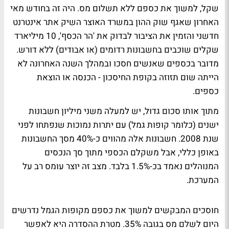
שקל, למשוך את כספם ללא תשלום מס. היה זה בחודש מאי
האחרון שאגף שוק ההון במשרד האוצר השיק אתר אינטרנט
חדשני והזמין את הציבור לבדוק את 'הר הכסף', 10 מיליארד
שקלים שוכבים בחשבונות רדומים (או אבודים) ללא דורש.
מדובר בכספים שאנשים חסכו ובמהלך השנה האחרונה לא
הייתה שום תזוזה בקופת החיסכון - הכנסה או הוצאת
כספים.
מתוך אותו סכום גדול, יש למעלה משני מיליון חשבונות
ישנים (כלומר קופות גמל) עם יתרות נמוכות שנפתחו לפני
שנת 2008. חשבונות אלה מהווים כ-40% מסך החשבונות
באופן כללי, אבל משקלם הכספי מתוך סך הנכסים
המנוהלים נאמד בכ-1.5% בלבד. מצב זה יוצר עומס רב על
המערכת.
חוסכים המבקשים למשוך את כספם מקופות הגמל נדרשים
היום לשלם מס בגובה 35%. מטרת ההסדרה היא לאפשר