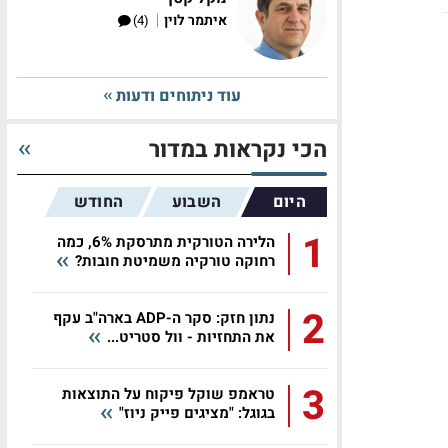
|
איתמר לוין
(4)
עוד ניתוחים ודעות
הכי נקראות במדור
היום
השבוע
החודש
1
הלירה הטורקית מתרסקת 6%, כמה
רחוקה טורקיה משמיטת חובות?
2
נתון חזק: סקר ה-ADP בארה"ב עקף
את התחזיות - וול סטריט...
3
טראמפ שוקל פיקוח על התוצאות
בגוגל: "מציגים פייק ניוז"