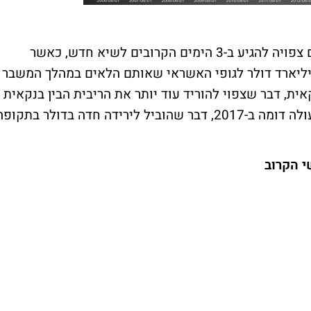
במקביל לעדותו של פאואל, הנזילות בשווקים צפויה להגיע ב-3 הימים הקרובים לשיא חדש, כאשר
ל האמריקני צפוי להזריק קרוב ל-80 מיליארד דולר לגופי האשראי שאותם הלאים במהלך המשבר
בנקאית, דבר שצפוי להוריד עוד יותר את הריבית הבין בנקאית
(LIBOR). נציין כי הממשל האמריקני ביצע פעולה דומה ב-2017, דבר שהוביל לירידה חדה בדולר בתקופ
י הקרוב