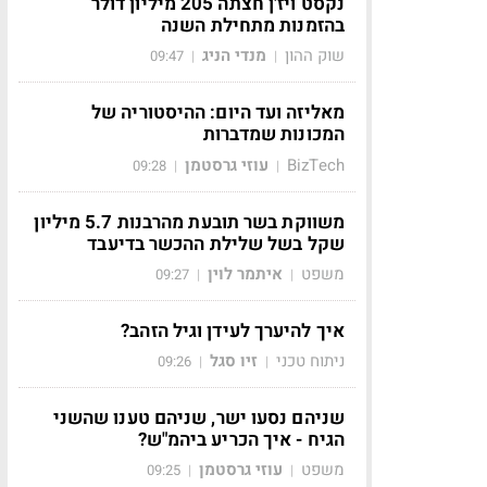
נקסט ויז'ן חצתה 205 מיליון דולר
בהזמנות מתחילת השנה
שוק ההון
מנדי הניג
09:47
|
|
מאליזה ועד היום: ההיסטוריה של
המכונות שמדברות
BizTech
עוזי גרסטמן
09:28
|
|
משווקת בשר תובעת מהרבנות 5.7 מיליון
שקל בשל שלילת ההכשר בדיעבד
משפט
איתמר לוין
09:27
|
|
איך להיערך לעידן וגיל הזהב?
ניתוח טכני
זיו סגל
09:26
|
|
שניהם נסעו ישר, שניהם טענו שהשני
הגיח - איך הכריע ביהמ"ש?
משפט
עוזי גרסטמן
09:25
|
|