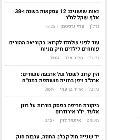
נאות שושנים: 12 עסקאות בשנה ו-38
אלף שקל למ"ר
נדל"ן
עוזי גרסטמן
09:25
|
|
עוד לפני שלמדו לקרוא: בקוריאה ההורים
פותחים לילדים תיק מניות
גלובל
מירב ארד
09:04
|
|
הין קרוב לשפל של ארבעה עשורים:
ארה״ב ויפן בחזית משותפת במט״ח
גלובל
אדיר בן עמי
08:49
|
|
ביקורת חריפה בפסק בוררות על רונן
אלעד, יו"ר אירודרום
משפט
איתמר לוין
07:37
|
|
יד שנייה מול קבלן: החוזה, ערבות חוק