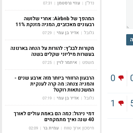
נדל"ן
עוזי גרסטמן
07:31
|
|
המהפך של Airbnb: אחרי שלושה
רבעונים מאכזבים, המניה מזנקת 11%
גלובל
אדיר בן עמי
07:29
|
|
ה
מקורות לבג"ץ: להורות על הנחה בארנונה
בעשרות מיליוני שקלים בשנה
משפט
איתמר לוין
07:25
|
|
0
הרבעון הרווחי ביותר מזה ארבע שנים -
והמניה צנחה: מה קרה לענקית
המשכנתאות רוקט?
גלובל
אדיר בן עמי
07:19
|
|
1
דמי ניהול: כמה הם באמת עולים לאורך
40 שנה ואיך מתמקחים
חיסכון ארוך טווח
עמית בר
02:09
|
|