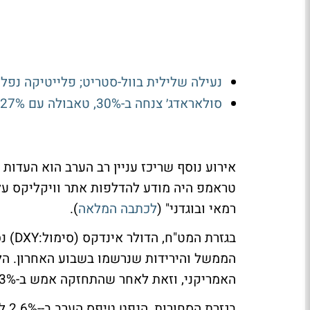
נעילה שלילית בוול-סטריט; פלייטיקה נפלה ב-15%, טאואר קפצה
סולאראדג׳ צנחה ב-30%, טאבולה עם 27%, טאואר נפלה ב-11%; נעילה מעורבת בוול-סטריט
אירוע נוסף שריכז עניין רב הערב הוא העדות 
טראמפ היה מודע להדלפות אתר וויקליקס על
רמאי ובוגדני" (
לכתבה המלאה
).
בגזרת
האמריקני, וזאת לאחר שהתחזקה אמש ב-1.3%. הצמד שקל/דולר נסחר כעת ביציבות.