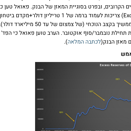
ם הקרובים, ובפרט בסוגיית המאזן של הבנק. פאואל טען כי
הוא חושב שרזרבות הבנקים (Excess Reserves) צריכות לעמוד ברמה של 1 טריליון דולר+מקדם ביטחון
מסוים בסוף תהליך ה"נורמליזציה". אם הפד' ממשיך בקצב הנוכחי (של צמצום של עד 50 מיליארד דולר)
 תחילת נובמבר/סוף אוקטובר. הערב טוען פאואל כי הפד'
 מאזן הבנק(
לכתבה המלאה
).
אמש