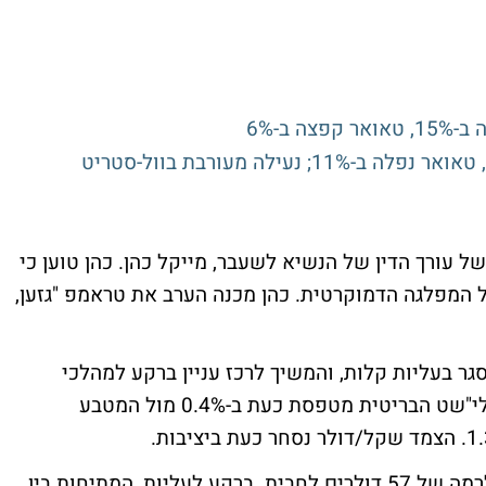
 ב-6%
של עורך הדין של הנשיא לשעבר, מייקל כהן. כהן טוען כי
 המפלגה הדמוקרטית. כהן מכנה הערב את טראמפ "גזען,
 המט"ח, הדולר אינדקס (סימול:DXY) נסגר בעליות קלות, והמשיך לרכז עניין ברקע למהלכי
הממשל והירידות שנרשמו בשבוע האחרון. הלי"שט הבריטית מטפסת כעת ב-0.4% מול המטבע
בגזרת הסחורות, הנפט טיפס הערב ב--2.6% לרמה של 57 דולרים לחבית. ברקע לעליות, המתיחות בין