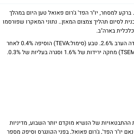
ברקע למסחר, יו"ר הפד' ג'רום פאואל טען היום במהלך
נית לסיום תהליך צמצום המאזן.. נתוני המאקרו שפורסמו
לכלית בארה"ב.
בגזרת הישראליות, פריגו (סימול:PRGO) איבדה הערב 2.6%. טבע (סימול:TEVA) הוסיפה 0.4% לאחר
ההתבטאויות של הנשיא מוקדם יותר השבוע, מדיניות
ם יו"ר הפד', ג'רום פאואל, בפני הקונגרס וסיפק מספר