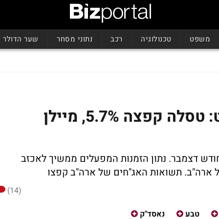
משפט
טכנולוגיה
רכב
נתוני מסחר
שער הדולר
סגירה מעורבת בוול סטריט: טסלה קפצה 5.7%, מיילן
ודש דצמבר. נתון הזמנות המפעלים ממשיך לאכזב
 ארה"ב. תשואות האג"חים של ארה"ב קפצו
(14)
טבע
נאסד"ק