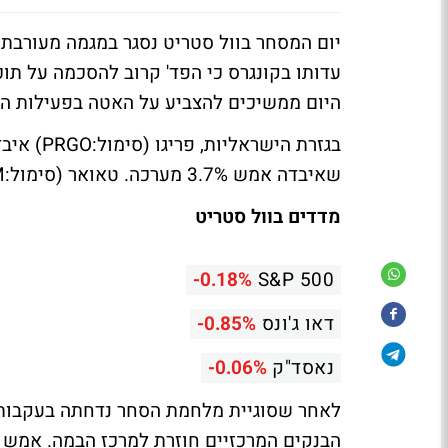
יום המסחר בוול סטריט נסגר במגמה מעורבת. 
עדותו בקונגרס כי הפד' קרוב להסכמה על תוכ
היום ממשיכים להצביע על האטה בפעילות הכ
שאיבדה אמש 3.7% מערכה. טאואר (סימול:TSEM) מחקה ירידות של 1.6% וסגרה בעליות של 0.3%.
מדדים בוול סטריט
-0.18%
S&P 500
דאו ג'ונס
-0.85%
נאסד"ק
-0.06%
לאחר שסוגיית מלחמת הסחר נדחתה בעקבות 
הבנקים המרכזיים חוזרת למרכז הבמה. אמש נא