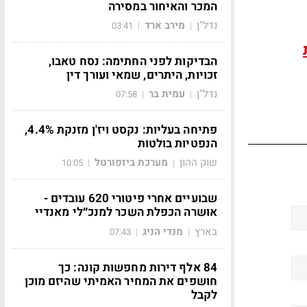
המכר והאיחור במסירה
נדל"ן
מירב ארד
03:41
|
|
הבדיקות לפני החתימה: נסח טאבו,
זכויות, היתרים, שמאי ועורך דין
נדל"ן
עמית בר
07:58
|
|
פתיחה בעליות: נקסט ויז'ן מזנקת 4.4%,
הנפטיות בולטות
שוק ההון
מערכת ביזפורטל
10:05
|
|
שבועיים אחרי פיטורי 620 עובדים -
אושרה הכפלת השכר למנכ״לי מאנדיי
בארץ
מנדי הניג
07:43
|
|
84 אלף דירות מחפשות קונה: כך
חושפים את המחיר האמיתי שהיזם מוכן
לקבל