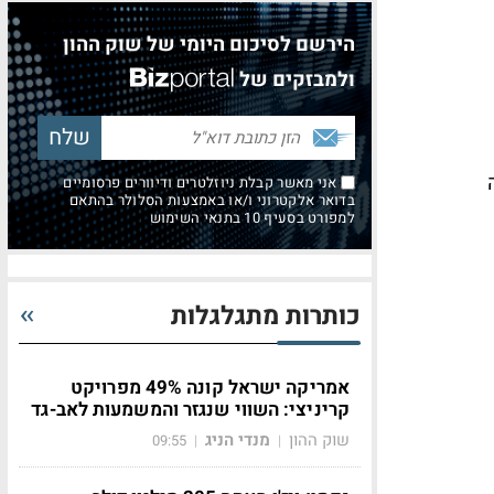
הירשם לסיכום היומי של שוק ההון
ולמבזקים של
ה
אני מאשר קבלת ניוזלטרים ודיוורים פרסומיים
בדואר אלקטרוני ו/או באמצעות הסלולר בהתאם
למפורט בסעיף 10 בתנאי השימוש
כותרות מתגלגלות
אמריקה ישראל קונה 49% מפרויקט
קריניצי: השווי שנגזר והמשמעות לאב-גד
שוק ההון
מנדי הניג
09:55
|
|