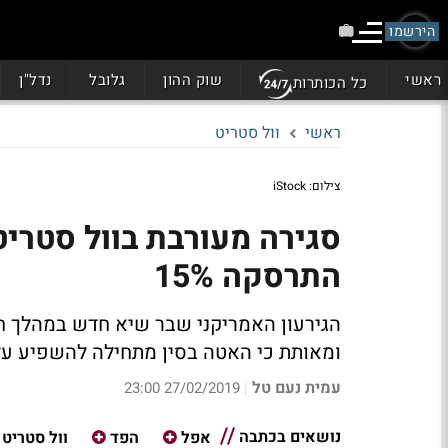
הירשמו
ראשי
שוק ההון
גלובל
נדל"ן
כל הכותרות
ראשי
וול סטריט
צילום: iStock
התרסקה 15%
הגירעון האמריקני שבר שיא חדש במהלך ח
ומאותת כי האטה בסין מתחילה להשפיע על
עמית נעם טל
27/02/2019 23:00
|
נושאים בכתבה
אפל
הפד
וול סטריט