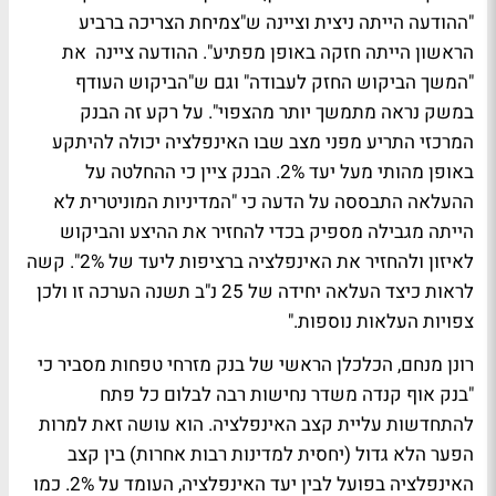
"ההודעה הייתה ניצית וציינה ש"צמיחת הצריכה ברביע
הראשון הייתה חזקה באופן מפתיע". ההודעה ציינה את
"המשך הביקוש החזק לעבודה" וגם ש"הביקוש העודף
במשק נראה מתמשך יותר מהצפוי". על רקע זה הבנק
המרכזי התריע מפני מצב שבו האינפלציה יכולה להיתקע
באופן מהותי מעל יעד 2%. הבנק ציין כי ההחלטה על
ההעלאה התבססה על הדעה כי "המדיניות המוניטרית לא
הייתה מגבילה מספיק בכדי להחזיר את ההיצע והביקוש
לאיזון ולהחזיר את האינפלציה ברציפות ליעד של 2%". קשה
לראות כיצד העלאה יחידה של 25 נ"ב תשנה הערכה זו ולכן
צפויות העלאות נוספות."
רונן מנחם, הכלכלן הראשי של בנק מזרחי טפחות מסביר כי
"בנק אוף קנדה משדר נחישות רבה לבלום כל פתח
להתחדשות עליית קצב האינפלציה. הוא עושה זאת למרות
הפער הלא גדול (יחסית למדינות רבות אחרות) בין קצב
האינפלציה בפועל לבין יעד האינפלציה, העומד על 2%. כמו