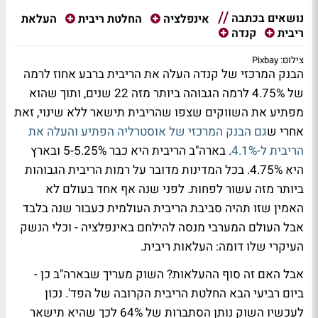
נושאים בכתבה
העלאת
אינפלציה
החלטת ריבית
ריבית
קנדה
צילום: Pixbay
הבנק המרכזי של קנדה העלה את הריבית ברבע אחוז לרמה
של 4.75% לרמה הגבוהה ביותר מזה 22 שנים, ותוך שהוא
מפתיע את השווקים שצפו שהריבית תישאר ללא שינוי, זאת
אחרי ש
גם הבנק המרכזי של אוסטרליה הפתיע והעלה את
הריבית ל-4.1%
. בארה"ב הריבית היא כבר 5-5.25% ובארץ
היא 4.75%. בכל המדינות מדובר על רמות הריבית הגבוהות
ביותר מזה עשור לפחות. לפני שנה אף אחד בעולם לא
האמין שזו תהיה סביבת הריבית העולמית כעבור שנה בלבד
אבל העולם המערבי מנסה להילחם באינפלציה - וכלי הנשק
העיקרי שלו דומה: העלאות ריבית.
אבל האם זה סוף ההעלאות? השוק מעריך שבארה"ב כן -
ביום רביעי הבא החלטת הריבית הקרובה של הפד'. נכון
לעכשיו השוק נותן הסתברות של 64% לכך שהיא תישאר