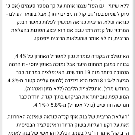
ללא שינוי - גם הפד' עצמו אותת על כך מספר פעמים (אם כי
ניתן לשמוע בפד' גם קולות ניציים יותר), אבל בשאר העולם -
כנראה שלא. הריבית כנראה תמשיך לעלות כאשר הבנק
המרכזי של קנדה רמז שגם אם הוא יבצע הפוגות בהעלאת
הריבית, זה לא אומר שהעלאות הריבית ייפסקו.
האינפלציה בקנדה עומדת נכון לאפריל האחרון על 4.4%,
גבוהה כמובן מתחום היעד אבל נמוכה באופן יחסי - זו הרמה
הנמוכה ביותר מזה 19 חודשים. האינפלציה במדינה כבר
הגיעה ל-8.1% ומאז היא בירידה (למעט עלייה קטנה מ-4.3%
בחודש מרץ). אינפלציית הליבה (ללא מזון ואנרגיה),
המשקפת טוב יותר את הביקוש בתוך קנדה, יורדת כבר
חמישה חודשים (כולל אפריל) מ-5.8% ל-4.1%.
"העלאת הריבית של בנק אוף קנדה כנראה שאיננה האחרונה,
זאת על רקע העליות בשוק הדיור והאינפלציה הבסיסית
הדביקה" אומר דר' גיל בפמן, הכלכלן הראשי של בנק לאומי.