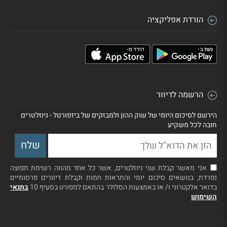
הורדת אפליקציה
הרשמה לדיוור
הירשם לסיכום היומי של שוק ההון ולמבזקים של ביזפורטל - ניוזלטרים
חובה לכל משקיע
אני מאשר קבלת שני ניוזלטרים, אשר כל אחד מהווה רשימת תפוצה
נפרדת, בנושאים סיכום יומי והתראות חמות וקבלת דיוורים פרסומיים
בדואר אלקטרוני ו/ או באמצעות הסלולר בהתאם למפורט בסעיף 10
בתנאי
השימוש