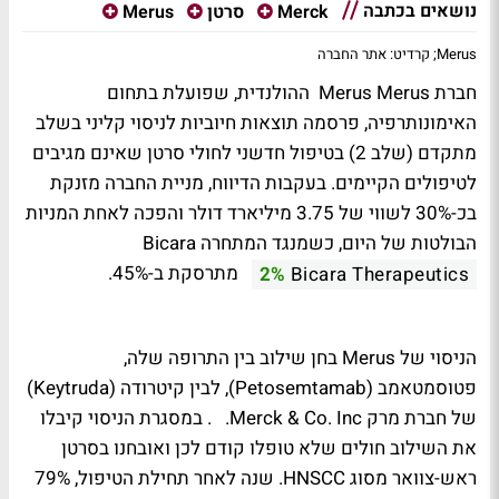
נושאים בכתבה
Merck
סרטן
Merus
Merus; קרדיט: אתר החברה
חברת Merus
Merus
ההולנדית, שפועלת בתחום
האימונותרפיה, פרסמה תוצאות חיוביות לניסוי קליני בשלב
מתקדם (שלב 2) בטיפול חדשני לחולי סרטן שאינם מגיבים
לטיפולים הקיימים. בעקבות הדיווח, מניית החברה מזנקת
בכ-30% לשווי של 3.75 מיליארד דולר והפכה לאחת המניות
הבולטות של היום, כשמנגד המתחרה Bicara
מתרסקת ב-45%.
2%
Bicara Therapeutics
הניסוי של Merus בחן שילוב בין התרופה שלה,
פטוסמטאמב (Petosemtamab), לבין קיטרודה (Keytruda)
של חברת מרק
Merck & Co. Inc.
. במסגרת הניסוי קיבלו
את השילוב חולים שלא טופלו קודם לכן ואובחנו בסרטן
ראש-צוואר מסוג HNSCC. שנה לאחר תחילת הטיפול, 79%