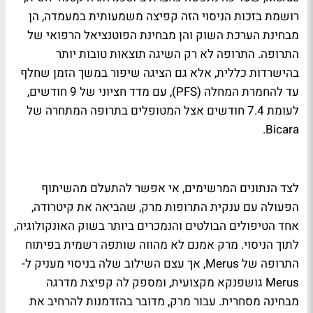
רושמת בזכות הניסוי הזה קפיצה משמעותית במעמדה, הן
מבחינת הערכת השוק והן מבחינת הפוטנציאל הרפואי של
התרופה. התרופה לא רק השיגה תוצאות טובות יותר
בהישרדות כללית, אלא גם הציגה שיפור במשך הזמן שחלף
עד להחמרת המחלה (PFS), עם מדד חציוני של 9 חודשים,
לעומת 7.4 חודשים אצל המטופלים בתרופה המתחרה של
Bicara.
לצד הנתונים המרשימים, אי אפשר להתעלם מהשיתוף
הפעולה עם ענקית התרופות מרק, שהביאה את קיטרודה,
אחד הטיפולים הבולטים והנמכרים ביותר בשוק האונקולוגיה,
לתוך הניסוי. מרק אמנם לא מהווה שותפה רשמית בפיתוח
התרופה של Merus, אך עצם השילוב שלה בניסוי מעניק ל-
Merus גושפנקא מקצועית, ומספק לה קפיצת מדרגה
מבחינה מסחרית. עבור מרק, מדובר בהזדמנות להרחיב את