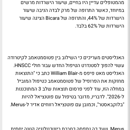
מהמטופלים עדיין היו בחיים, שיעור הישרדות מרשים
במיוחד, כאשר התרופה של מרק לבדה הניבה שיעור
הישרדות של 44%, והתרופה של Bicara הציגה שיעור
הישרדות של 62% בלבד.
האנליסטים מעריכים כי השילוב בין פטוסמטאמב לקיטרודה
עשוי להפוך לסטנדרט הטיפול החדש עבור חולי HNSCC.
האנליסט מאט פיפס מ-William Blair כתב כי "התוצאות
מחזקות את הפרופיל של פטוסמטאמב כטיפול המוביל
במחלה הזו, עוד לפני פרסום תוצאות שלב 3 המתוכננות
ל-2026". לדבריו, מדובר בטיפול עם פוטנציאל להיות
"בלוקבאסטר", וכמובן עם פוטנציאל רווחים אדיר ל-Merus.
Merus, שעד כה נתפסה כחברת ביוטכנולוגיה קטנה יחסית,