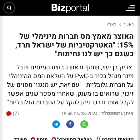
ראשי
בארץ
האוצר מאמץ מס חברות מינימלי של
15%: "האטרקטיביות של ישראל תרד,
כשגם כך יש לנו נחיתות"
אריק בן ישי, שותף וראש קבוצת המיסים ויובל
ויינר מנהל בכיר ב-PwC על העלאת המס המינימלי
על חברות גלובליות - "עם זאת, יש מנגנון מסוים של
זיכוי, שרואים בו מענק, שאחרי מספר שנים אפשר
לקבל אותו ודרכו ניתן להקל על החברות הגלובליות"
איתן גרסטנפלד
(7)
|
06/08/2024 15:46
נושאים בכתבה
משרד
בצלאל סמוטריץ'
מיסוי