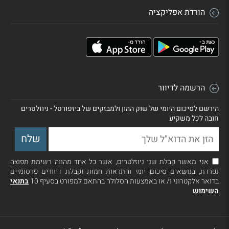
הורדת אפליקציה
הרשמה לדיוור
הירשם לסיכום היומי של שוק ההון ולמבזקים של ביזפורטל - ניוזלטרים
חובה לכל משקיע
אני מאשר קבלת שני ניוזלטרים, אשר כל אחד מהווה רשימת תפוצה
נפרדת, בנושאים סיכום יומי והתראות חמות וקבלת דיוורים פרסומיים
בדואר אלקטרוני ו/ או באמצעות הסלולר בהתאם למפורט בסעיף 10
בתנאי
השימוש