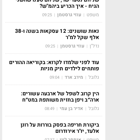
הגיח - איך הכריע ביהמ"ש?
משפט
עוזי גרסטמן
09:25
|
|
נאות שושנים: 12 עסקאות בשנה ו-38
אלף שקל למ"ר
נדל"ן
עוזי גרסטמן
09:25
|
|
עוד לפני שלמדו לקרוא: בקוריאה ההורים
פותחים לילדים תיק מניות
גלובל
מירב ארד
09:04
|
|
הין קרוב לשפל של ארבעה עשורים:
ארה״ב ויפן בחזית משותפת במט״ח
גלובל
אדיר בן עמי
08:49
|
|
ביקורת חריפה בפסק בוררות על רונן
אלעד, יו"ר אירודרום
משפט
איתמר לוין
07:37
|
|