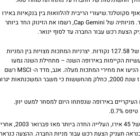
 ההשתלטות של החברה על מתחרתה Rio Tinto.
וף סקוטלנד.שיעורי הריבית להלוואות בין בנקאיות באירו
ירדו לרמתם הנמוכה ביותר מאז ה-28 בנובמבר. מניותיה של Cap Gemini, רשמו את הזינוק החד ביותר
אינדקס ה- MSCI האירופאי עלה 0.1% לרמה של 127.58 נקודות. יצרניות המתכות מצויות בין המניות
הביצועים הטובים ביותר בקרב 10 התעשיות הקיימות באירופה השנה – מתחילת השנה גמעו
מהלך עליות של 23%, כאשר הביקושים מסין הניעו את מחירי המתכות מעלה. אגב, מדד ה- MSCI רשם
ברבעון זה את הירידה הרבעונית הראשונה מאז שנת 2000, כחלק מהחששות כי משבר המשכנתאות יגרו
העיקריים באירופה שנפתחו היום למסחר למעט יוון.
מניותיה של Cap Gemini, זינקו 11% למחיר של 45 אירו, העלייה החדה ביותר מאז פברואר 2003, אחרי
תון ה- Hindustan Times דיווח כי Wipro כנראה תעניק הצעת רכש עבור מניות החברה. ההצעה כנראה