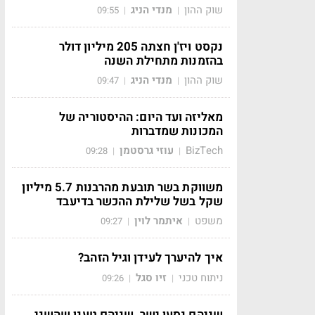
שוק ההון
מנדי הניג
09:55
|
|
נקסט ויז'ן חצתה 205 מיליון דולר
בהזמנות מתחילת השנה
שוק ההון
מנדי הניג
09:47
|
|
מאליזה ועד היום: ההיסטוריה של
המכונות שמדברות
BizTech
עוזי גרסטמן
09:28
|
|
משווקת בשר תובעת מהרבנות 5.7 מיליון
שקל בשל שלילת ההכשר בדיעבד
משפט
איתמר לוין
09:27
|
|
איך להיערך לעידן וגיל הזהב?
ניתוח טכני
זיו סגל
09:26
|
|
שניהם נסעו ישר, שניהם טענו שהשני