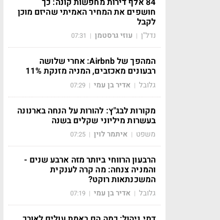
84 אלף דירות מחפשות קונה: כך
חושפים את המחיר האמיתי שהיזם מוכן
לקבל
נדל"ן
עוזי גרסטמן
07:31
|
|
המהפך של Airbnb: אחרי שלושה
רבעונים מאכזבים, המניה מזנקת 11%
גלובל
אדיר בן עמי
07:29
|
|
מקורות לבג"ץ: להורות על הנחה בארנונה
בעשרות מיליוני שקלים בשנה
משפט
איתמר לוין
07:25
|
|
הרבעון הרווחי ביותר מזה ארבע שנים -
והמניה צנחה: מה קרה לענקית
המשכנתאות רוקט?
גלובל
אדיר בן עמי
07:19
|
|
דמי ניהול: כמה הם באמת עולים לאורך