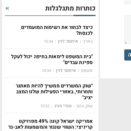
כותרות מתגלגלות
כיצד לבחור את רשימות המועמדים
לכנסת?
בארץ
איתמר לוין
10:34
|
|
ה
"בית המשפט לימאות בחיפה יכול לעקל
ספינת עבדים"
משפט
איתמר לוין
10:34
|
|
"שוק המשרדים ממשיך להיות מאתגר
ותחרותי, באזורי הפעילות שלנו המצב
יציב"
שוק ההון
מנדי הניג
10:22
|
|
אמריקה ישראל קונה 49% מפרויקט
קריניצי: השווי שנגזר והמשמעות לאב-גד