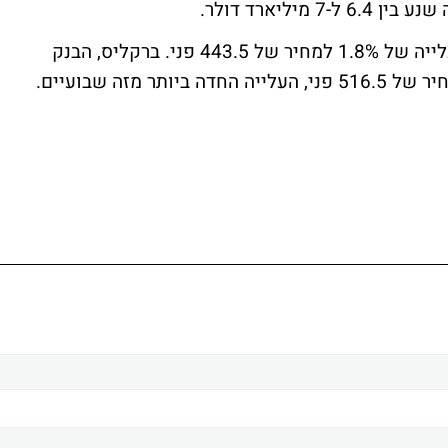
בקרב מניות הבנקים בלטה כאמור RBS, עם עלייה של 1.8% למחיר של 443.5 פני. ברקליס, הבנק