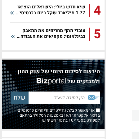
4
שיא חדש ביולי: הישראלים הוציאו
1.77 מיליארד שקל ביום בכרטיסי...
5
עובדי מתף מחריפים את המאבק
בבינלאומי: מקפיאים את העבודה...
הירשם לסיכום היומי של שוק ההון
ולמבזקים של
אני מאשר קבלת ניוזלטרים ודיוורים פרסומיים
בדואר אלקטרוני ו/או באמצעות הסלולר בהתאם
למפורט בסעיף 10 בתנאי השימוש