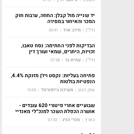
יד שנייה מול קבלן: החוזה, ערבות חוק
המכר והאיחור במסירה
נדל"ן
מירב ארד
03:41
|
|
הבדיקות לפני החתימה: נסח טאבו,
זכויות, היתרים, שמאי ועורך דין
נדל"ן
עמית בר
07:58
|
|
פתיחה בעליות: נקסט ויז'ן מזנקת 4.4%,
הנפטיות בולטות
שוק ההון
מערכת ביזפורטל
10:05
|
|
שבועיים אחרי פיטורי 620 עובדים -
אושרה הכפלת השכר למנכ״לי מאנדיי
בארץ
מנדי הניג
07:43
|
|