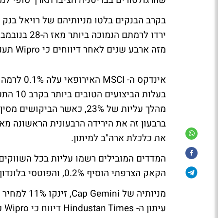
שהרגולטורים בבריטניה הציבו תארך סופי למהלך
בקרב הבנקים בלטו מניותיהם של רויאל בנק א
מזה ארבע שנים לאחר דיווחים כי Wipro תעניק הצעת רכש עבור החברה עד לסוף ינואר.
בעלות 
את כלכלת ארה"ב למיתון.
המדדים המובילים רשמו עליות בכל השווקים 
הקאק הצרפתי הוסיף 0.2%, והפוטסי בלונדון טיפס 0.7%.
עי