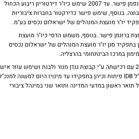
שולם פישר שימש כשותף מנהל בקבוצת ברונפמן פישר. עד 2007 שימש כיו"ר דירטוריון ריבוע הכחול
צה. בנוסף, שימש פישר כדירקטור בחברות ציבוריות
קיד יו"ר מועצת המנהלים של ישראלום נכסים בע"מ.
2 כמנהל בכיר בקבוצת ברונמן פישר. בנוסף, משמש הדסי כיו"ר מועצת
ן בתפקיד סגן יו"ר מועצת המנהלים של ישראלום נכסים
מון במרכז הבינתחומי בהרצליה.
חיים גבריאלי הצטרף לקבוצת IDB במאי 2003 עם רכישתה ע"י קבוצת גנדן מנור ולבנת ושימש עוזר איש
ליו"ר הקבוצה. במרץ 2005 מונה חיים לסמנכ"ל IDB פיתוח וכיהן בתפקידו עד מינויו היום למשנה למנכ"ל
יאלי הינו בעל תואר ראשון במדעי המדינה ותואר שני במינהל ציבורי