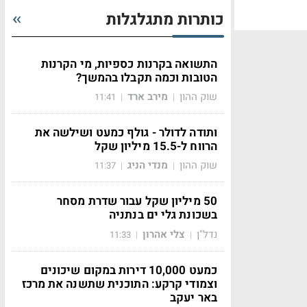
כותרות מתגלגלות
התשואה בקרנות כספיות, מי הקרנות
הטובות וכמה תקבלו בהמשך?
שוק ההון
מירב ארד
11:41
|
|
ותודה לדולר - גולף כמעט ושילשה את
הרווח ל-15.5 מיליון שקל
שוק ההון
מנדי הניג
11:37
|
|
50 מיליון שקל עבור שדרת מסחר
בשכונת גלי ים בנתניה
נדל"ן
צלי אהרון
11:33
|
|
כמעט 10,000 דירות במקום שיכונים
וצמודי קרקע: התוכנית שתשנה את מרכז
באר יעקב