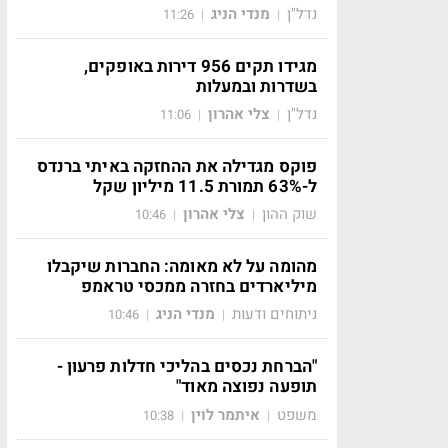
נדל"ן
מנדי הניג
11:26
|
|
מגידו תקים 956 דירות באופקים,
בשדרות ובמעלות
נדל"ן
צלי אהרון
11:06
|
|
פוקס מגדילה את ההחזקה באיתי ברנדס
ל-63% תמורת 11.5 מיליון שקל
שוק ההון
צלי אהרון
10:46
|
|
מהומה על לא מאומה: החברות שיקבלו
מיליארדים בחזרה ממכסי טראמפ
ניתוחים ודעות
מנדי הניג
10:46
|
|
"הברחת נכסים בהליכי חדלות פרעון -
תופעה נפוצה מאוד"
משפט
איתמר לוין
10:38
|
|