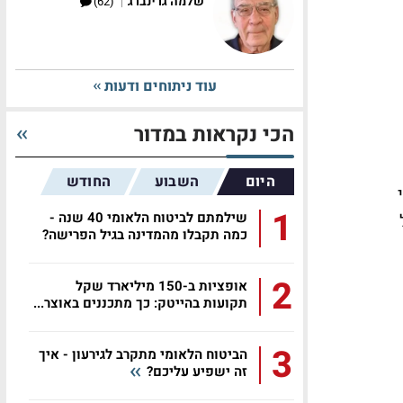
|
שלמה גרינברג
(62)
עוד ניתוחים ודעות
הכי נקראות במדור
היום
השבוע
החודש
י
1
שילמתם לביטוח הלאומי 40 שנה -
כמה תקבלו מהמדינה בגיל הפרישה?
2
אופציות ב-150 מיליארד שקל
תקועות בהייטק: כך מתכננים באוצר...
3
הביטוח הלאומי מתקרב לגירעון - איך
זה ישפיע עליכם?