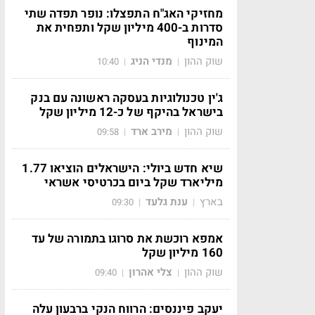
מחזיקי האג"ח התפצלו: נופר תפדה שתי
סדרות ב-400 מיליון שקל ותפחית את
המינוף
שוק ההון
מנדי הניג
10:40
|
|
ג'ין טכנולוגיות בעסקה ראשונה עם בנק
בישראל בהיקף של כ-12 מיליון שקל
שוק ההון
מירב ארד
09:58
|
|
שיא חדש ביולי: הישראלים הוציאו 1.77
מיליארד שקל ביום בכרטיסי אשראי
בארץ
ענת גלעד
09:30
|
|
אמפא רוכשת את סרוגו בתמורה של עד
160 מיליון שקל
שוק ההון
צלי אהרון
09:40
|
|
יעקב פיננסים: הרווח הנקי ברבעון עלה