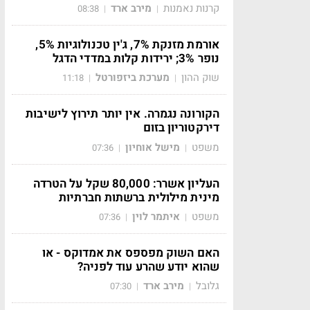
קרנות נאמנות
מירב ארד
08:38
|
|
אורמת מזנקת 7%, ג'ין טכנולוגיות 5%,
נופר 3%; ירידות קלות במדדי הדגל
שוק ההון
מערכת ביזפורטל
11:18
|
|
הקורונה נגמרה. אין יותר תירוץ לישיבות
דירקטוריון בזום
משפט
מישל אוחיון
07:36
|
|
העליון אשרר: 80,000 שקל על הטרדה
מינית מילולית ברשתות חברתיות
משפט
איתמר לוין
07:36
|
|
האם השוק מפספס את אמדוקס - או
שהוא יודע שהרע עוד לפניה?
גלובל
מירב ארד
07:30
|
|