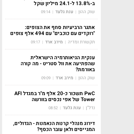
ב-13.8% ל-24.1 מיליון שקל
שוק ההון
ענת גלעד
09:14
|
|
אתגר הרביעיות סחף את הצופים:
"רוקדים עם כוכבים" עם 494 אלף צופים
תקשורת ומדיה
מירב ארד
09:17
|
|
ענקית הגיאותרמיה הישראלית
שהפתיעה את וול סטריט - מה קורה
באורמת?
שוק ההון
מירב ארד
09:09
|
|
PwC תשכור כ-20 אלף מ"ר במגדל AFI
Tower של אפי נכסים בוורשה
נדל"ן
ענת גלעד
08:52
|
|
דירוג מנהלי קרנות הנאמנות - הגדולים,
המגייסים ולאן עובר הכסף?