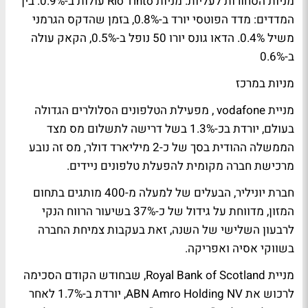
מניות הסחורות לעליות. מניות Rio Tinto עולות ב-0.9%. בין
המדדים: מדד הפוטסי יורד ב-0.8%, בזמן שהדקס הגרמני
משיל 0.4%. הדאו גונס יורו 50 נופל ב-0.5%, הקאק עולה
ב-0.6%
מניות במרכז
מניית vodafone , מפעילת הטלפונים הסלולרים הגדולה
בעולם, יורדת בכ-1.3% בשל דרישה לתשלום מס מצד
הממשלה ההודית בסך של כ-2 מיליארד דולר, מס זה נובע
מרכישת חברה מקומית להפעלת טלפונים ניידים.
חברת יוניליר, הבעלים של למעלה מ-400 מותגים בתחום
המזון, מדווחת על גידול של כ-37% בשיעור הרווח הנקי
לרבעון השלישי של השנה, זאת בעקבות צמיחת החברה
בשווקי אסיה ואפריקה.
מניית Royal Bank of Scotland, שבחודש הקודם הסכימה
לרכוש את ABN Amro Holding NV, יורדת ב-1.7% לאחר