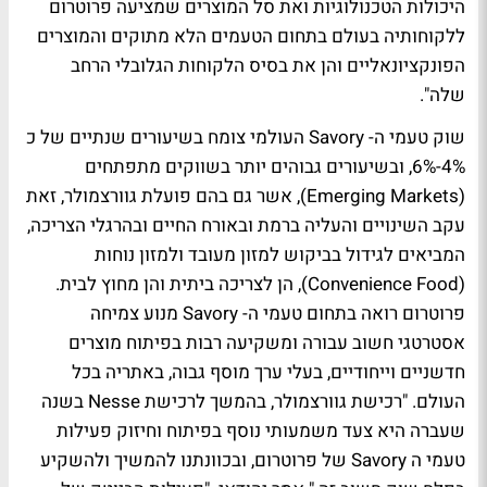
היכולות הטכנולוגיות ואת סל המוצרים שמציעה פרוטרום
ללקוחותיה בעולם בתחום הטעמים הלא מתוקים והמוצרים
הפונקציונאליים והן את בסיס הלקוחות הגלובלי הרחב
שלה".
שוק טעמי ה- Savory העולמי צומח בשיעורים שנתיים של כ
4%-6%, ובשיעורים גבוהים יותר בשווקים מתפתחים
(Emerging Markets), אשר גם בהם פועלת גוורצמולר, זאת
עקב השינויים והעליה ברמת ובאורח החיים ובהרגלי הצריכה,
המביאים לגידול בביקוש למזון מעובד ולמזון נוחות
(Convenience Food), הן לצריכה ביתית והן מחוץ לבית.
פרוטרום רואה בתחום טעמי ה- Savory מנוע צמיחה
אסטרטגי חשוב עבורה ומשקיעה רבות בפיתוח מוצרים
חדשניים וייחודיים, בעלי ערך מוסף גבוה, באתריה בכל
העולם. "רכישת גוורצמולר, בהמשך לרכישת Nesse בשנה
שעברה היא צעד משמעותי נוסף בפיתוח וחיזוק פעילות
טעמי ה Savory של פרוטרום, ובכוונתנו להמשיך ולהשקיע