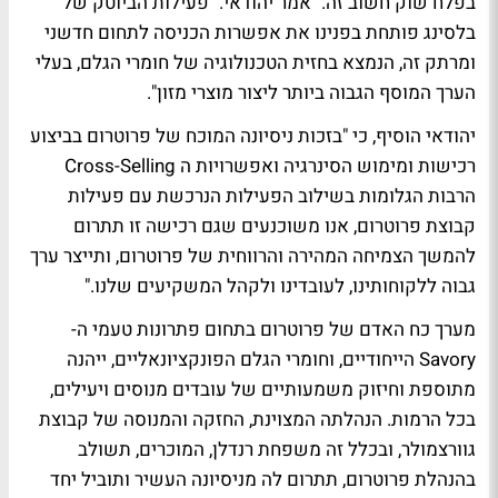
בפלח שוק חשוב זה." אמר יהודאי. "פעילות הביוטק של
בלסינג פותחת בפנינו את אפשרות הכניסה לתחום חדשני
ומרתק זה, הנמצא בחזית הטכנולוגיה של חומרי הגלם, בעלי
הערך המוסף הגבוה ביותר ליצור מוצרי מזון".
יהודאי הוסיף, כי "בזכות ניסיונה המוכח של פרוטרום בביצוע
רכישות ומימוש הסינרגיה ואפשרויות ה Cross-Selling
הרבות הגלומות בשילוב הפעילות הנרכשת עם פעילות
קבוצת פרוטרום, אנו משוכנעים שגם רכישה זו תתרום
להמשך הצמיחה המהירה והרווחית של פרוטרום, ותייצר ערך
גבוה ללקוחותינו, לעובדינו ולקהל המשקיעים שלנו."
מערך כח האדם של פרוטרום בתחום פתרונות טעמי ה-
Savory הייחודיים, וחומרי הגלם הפונקציונאליים, ייהנה
מתוספת וחיזוק משמעותיים של עובדים מנוסים ויעילים,
בכל הרמות. הנהלתה המצוינת, החזקה והמנוסה של קבוצת
גוורצמולר, ובכלל זה משפחת רנדלן, המוכרים, תשולב
בהנהלת פרוטרום, תתרום לה מניסיונה העשיר ותוביל יחד