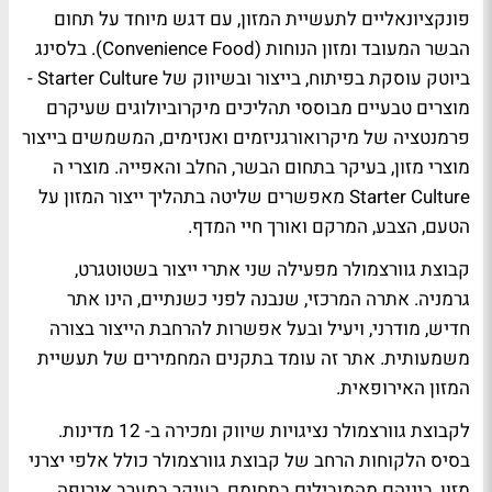
פונקציונאליים לתעשיית המזון, עם דגש מיוחד על תחום
הבשר המעובד ומזון הנוחות (Convenience Food). בלסינג
ביוטק עוסקת בפיתוח, בייצור ובשיווק של Starter Culture -
מוצרים טבעיים מבוססי תהליכים מיקרוביולוגים שעיקרם
פרמנטציה של מיקרואורגניזמים ואנזימים, המשמשים בייצור
מוצרי מזון, בעיקר בתחום הבשר, החלב והאפייה. מוצרי ה
Starter Culture מאפשרים שליטה בתהליך ייצור המזון על
הטעם, הצבע, המרקם ואורך חיי המדף.
קבוצת גוורצמולר מפעילה שני אתרי ייצור בשטוטגרט,
גרמניה. אתרה המרכזי, שנבנה לפני כשנתיים, הינו אתר
חדיש, מודרני, ויעיל ובעל אפשרות להרחבת הייצור בצורה
משמעותית. אתר זה עומד בתקנים המחמירים של תעשיית
המזון האירופאית.
לקבוצת גוורצמולר נציגויות שיווק ומכירה ב- 12 מדינות.
בסיס הלקוחות הרחב של קבוצת גוורצמולר כולל אלפי יצרני
מזון, ביניהם מהמובילים בתחומם, בעיקר במערב אירופה