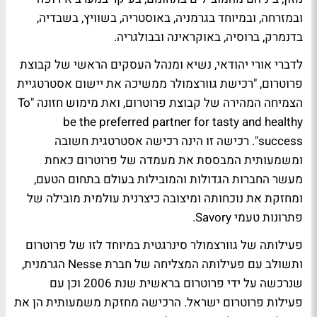
ובמזרחה, ובמיוחד בגרמניה, באוסטריה, בשוויץ, בשבדיה,
בדנמרק, ברוסיה, באוקראינה ובבולגריה.
לדברי אורי יהודאי, נשיא ומנהל העסקים הראשי של קבוצת
פרוטרום, "רכישת גוורצמולר ממשיכה את יישום אסטרטגיית
הצמיחה המהירה של קבוצת פרוטרום, ואת מימוש חזונה "To
be the preferred partner for tasty and healthy
success". רכישה זו הינה רכישה אסטרטגית חשובה
ומשמעותית המבססת את מעמדה של פרוטרום כאחת
מעשר החברות הגדולות והמובילות בעולם בתחום הטעם,
ומחזקת את נוכחותה ומיצובה כיצרנית עולמית מובילה של
פתרונות טעמי Savory.
פעילותה של גוורצמולר סינרגטית במיוחד לזו של פרוטרום
ותשולב עם פעילותה המצליחה של חברת Nesse הגרמנית,
שנרכשה על ידי פרוטרום בראשית שנת 2006 וכן עם
פעילות פרוטרום ישראל. הרכישה מחזקת משמעותית הן את