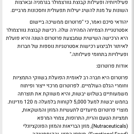
פעילויותיה ופעילות קבוצת גוורצמולר בגרמניה ובארצות
השונות על מנת להשיג יעילות תפעולית וחסכונות מרביים.
יהודאי סיכם ואמר, כי "פרוטרום ממשיכה ביישום
אסטרטגיית הצמיחה המהירה שלה. רכישת קבוצת גוורצמולר
היא הרכישה השישית שמבצעת פרוטרום השנה והיא פועלת
לאיתור ולביצוע רכישות אסטרטגיות נוספות של חברות
ופעילויות בתחומי פעילותה."
אודות פרוטרום:
פרוטרום היא חברה רב לאומית הפועלת בשווקי התמציות
וחומרי הגלם העולמיים. לפרוטרום מרכזי ייצור ופיתוח
משמעותיים בשלוש יבשות, והיא משווקת את תוצרתה
בחמש יבשות למעל 5,000 לקוחות בלמעלה מ 120 מדינות.
מוצרי פרוטרום מיועדים לתעשיות המזון והמשקאות,
תמציות הטעם והריח, התרופות, צמחי המרפא
(Nutraceuticals), מזון הבריאות והמזון הפונקציונלי