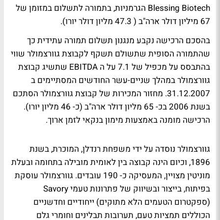
Blessing Biotech הגרמניות, בתמורה לתשלום במזומן של
67 מיליון דולר ארה"ב ( 47.3 מליון דולר יורו).
בהסכם הרכישה נקבע מנגנון תשלום תמורה עתידית כך
שהתמורה הסופית שתשולם תשקף לקבוצת גוורצמולר שווי
בהתבסס על מכפיל של 7.1 על ה EBITDA שתשיג קבוצת
גוורצמולר במהלך שניים-עשר החודשים המסתיימים ב
31.12.2007. מחזור המכירות של קבוצת גוורצמולר הסתכם
בשנת 2006 בכ- 65 מליון דולר ארה"ב (כ- 46 מליון יורו).
הרכישה מומנה באמצעות מימון בנקאי לזמן ארוך.
גוורצמולר נוסדה על ידי משפחת רנדלן, המוכרת, בשנת
1896, וכיום הינה קבוצה בין לאומית מובילה בתחומה ובעלת
מוניטין מצויין, המעסיקה כ- 190 עובדים. גוורצמולר עוסקת
בפיתוח, בייצור ובשיווק של פתרונות טעמי Savory
(ספקטרום הטעמים הלא מתוקים) ייחודיים וחדשניים
הכוללים תמציות טעם, תערובות תבלינים וחומרי גלם