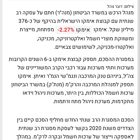
צילום: דובר צהל
מנהל הרכש במשרד הביטחון (מנה״ר) חתם על עסקה רב
שנתית עם קבוצת אימקו הישראלית בהיקף של כ-376
מיליון שקל. אימקו
מפתחת, מייצרת
אימקו
-2.27%
ומשווקת מוצרי חשמל ואלקטרוניקה, מכניקה,
ואלקטרו-מכניקה, לשימושים צבאיים.
במסגרת ההסכם, תספק קבוצת אימקו ב-6 השנים הקרובות
מערכות ותתי מערכות עבור רכבי הקרב המשוריינים של
צה"ל, ביניהם טנק המרכבה ונגמ"שי הנמ"ר ואיתן. אימקו
תספק למנהלת המרכבה והרק"מ (מנת"ק) במשרד הביטחון
ערכות חשמל הכוללות, בין היתר, מערכות ניהול וידאו
מתקדמות, מערכת ניהול מתח ורתמות.
הסכם המסגרת הרב שנתי החדש מחליף הסכם קיים בין
הצדדים משנת 2020 בקשר לעסקת מסגרת רב שנתית
לאספקה וייצור של ערכות חשמל ובקרה לרק"מ. במהלך