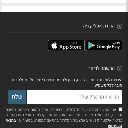
הורדת אפליקציה
הרשמה לדיוור
הירשם לסיכום היומי של שוק ההון ולמבזקים של ביזפורטל - ניוזלטרים
חובה לכל משקיע
אני מאשר קבלת שני ניוזלטרים, אשר כל אחד מהווה רשימת תפוצה
נפרדת, בנושאים סיכום יומי והתראות חמות וקבלת דיוורים פרסומיים
בדואר אלקטרוני ו/ או באמצעות הסלולר בהתאם למפורט בסעיף 10
בתנאי
השימוש