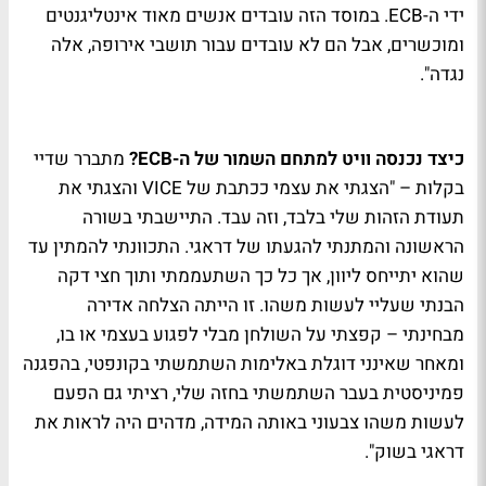
ידי ה-ECB. במוסד הזה עובדים אנשים מאוד אינטליגנטים
ומוכשרים, אבל הם לא עובדים עבור תושבי אירופה, אלה
נגדה".
כיצד נכנסה וויט למתחם השמור של ה-ECB?
מתברר שדיי
בקלות – "הצגתי את עצמי ככתבת של VICE והצגתי את
תעודת הזהות שלי בלבד, וזה עבד. התיישבתי בשורה
הראשונה והמתנתי להגעתו של דראגי. התכוונתי להמתין עד
שהוא יתייחס ליוון, אך כל כך השתעממתי ותוך חצי דקה
הבנתי שעליי לעשות משהו. זו הייתה הצלחה אדירה
מבחינתי – קפצתי על השולחן מבלי לפגוע בעצמי או בו,
ומאחר שאינני דוגלת באלימות השתמשתי בקונפטי, בהפגנה
פמיניסטית בעבר השתמשתי בחזה שלי, רציתי גם הפעם
לעשות משהו צבעוני באותה המידה, מדהים היה לראות את
דראגי בשוק".