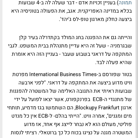
תמונה
) בעניין זכויות אדם - דבר שעלה לה ב-4 שבועות
בכלא במדינה האפריקנית. אגב, את הפעולה בטוניסיה היא
ביצעה כחלק מארגון טופ-לס ג'יהד'.
והייתה גם את ההפגנה בחג המולד בקתדרלה בעיר קלן
שבגרמניה - שעל זה היא עדיין מתנהלת בבית המשפט. לגבי
המתקפה על דראגי בשבוע שעבר - בעניין הזה היא אומרת
שהיא פעלה לבד.
בטור שפורסם ב-International Business Times מפרטת
וויט מדוע ביצעה את המתקפה על דראגי. "לפני ארבעה
שבועות ראיתי את התגובה האלימה של המשטרה להפגנות
של מתנגדי ה-ECB בפרנקפורט, אשר יצאו לפועל על ידי
ארגון Blockupy Frankfurt, הם השתמשו בגז מדמיע, תותחי
מים ומגנים", אמרה וויט. "הייתי בהלם- ל-ECB אין כל מנדט
פוליטי, מעולם הוא לא נבחר לייצג אף אחד, אז מדוע
המשטרה מגנה על נציגו בכוח כל כך ברוטאלי. רציתי לנסות