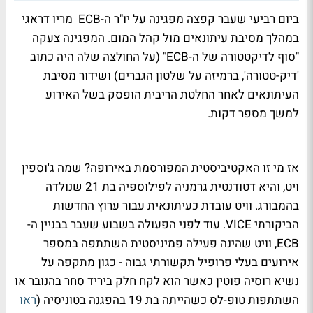
ביום רביעי שעבר קפצה מפגינה על יו"ר ה-ECB מריו דראגי
במהלך מסיבת עיתונאים מול קהל המום. המפגינה צעקה
"סוף לדיקטטורה של ה-ECB" (על החולצה שלה היה כתוב
'דיק-טטורה', ברמיזה על שלטון הגברים) ושידור מסיבת
העיתונאים לאחר החלטת הריבית הופסק בשל האירוע
למשך מספר דקות.
אז מי זו האקטיביסטית המפורסמת באירופה? שמה ג'וספין
ויט, והיא דטודנטית גרמניה לפילוספיה בת 21 שנולדה
בהמבורג. וויט עובדת כעיתונאית עבור ערוץ החדשות
הביקורתי VICE. עוד לפני הפעולה בשבוע שעבר בבניין ה-
ECB, וויט שהינה פעילה פמיניסטית השתתפה במספר
אירועים בעלי פרופיל תקשורתי גבוה - כגון מתקפה על
נשיא רוסיה פוטין כאשר הוא לקח חלק ביריד סחר בהנובר או
השתתפות טופ-לס כשהייתה בת 19 בהפגנה בטוניסיה (
ראו