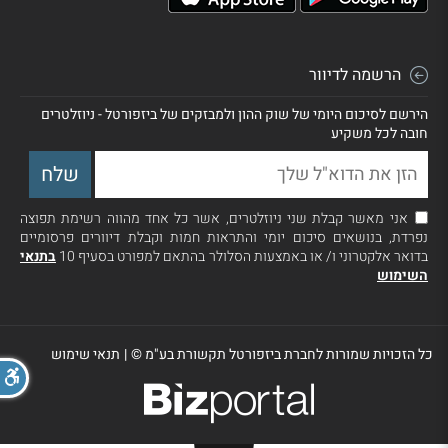
הרשמה לדיוור
הירשם לסיכום היומי של שוק ההון ולמבזקים של ביזפורטל - ניוזלטרים
חובה לכל משקיע
אני מאשר קבלת שני ניוזלטרים, אשר כל אחד מהווה רשימת תפוצה
נפרדת, בנושאים סיכום יומי והתראות חמות וקבלת דיוורים פרסומיים
בדואר אלקטרוני ו/ או באמצעות הסלולר בהתאם למפורט בסעיף 10
בתנאי
השימוש
כל הזכויות שמורות לחברת ביזפורטל תקשורת בע"מ ©
|
תנאי שימוש