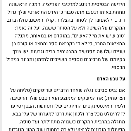
הידיעה הבסיסית הנוגע למרכיבי הפוזיציה. המכה הראשונה
נוחתת באותו רגע בו אתה סבור כי הידע התיאורטי שלך גדול
דיו, כדי לאפשר לך לסחור בהצלחה. קולר האשם, נתלה ברוב
המקרים על השיטה ולא על הסוחר ששגה. ועל זה נאמר:
"טוב שיש את מי להאשים". במוקדם או במאוחר, מתגלה
המציאות המרה, כי לא די בקריאת ספר ומחצה או קורס בן
שניים שלושה מפגשים המבטיחים הרים וגבעות. יש צורך
בקיומם של מרכיבים נוספים השייכים לתזמון ותבונה בניהול
הכספי.
על טבע האדם
אם נביט סביבנו נגלה שאחד הדברים שדופקים (סליחה על
הצרפתית) את המשקיע הממוצע הוא הטבע שלו. החשיבה
ולפיה האינסטינקטים החייתיים שלו ותחושות הבטן יסייעו
לו להימלט מכל צרה ולכוון את דרכו למערתו של עלי בבא,
מתגלה במרבית המקרים כשגויה מתחילתה ועד סופה.
הפעולות הנכונות לביצוע ולא רק בתחום שוק ההון, מנוגדות