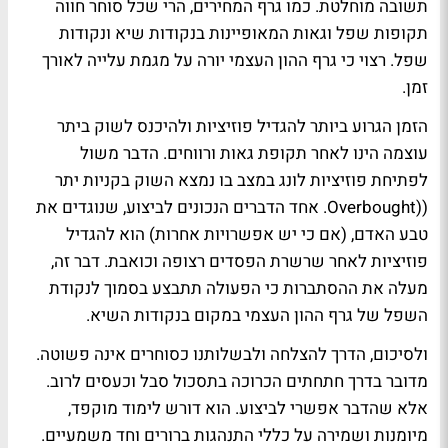
תשובה מוחלטת. כמו גרף המחירים, הרי שכל סוחר חווה
תקופות שפל וגאות המאופיינות בנקודות שיא ונקודות
שפל. רצוי כי גרף ההון העצמי יורה על מגמת עלייה לאורך
זמן.
הזמן הגרוע ביותר להגדיל פוזיציות ולהיכנס לשוק ביתר
עוצמה הינו לאחר תקופת גאות ורווחים. הדבר משול
לפתיחת פוזיציות לונג במצב בו נמצא השוק בקניות יתר
((Overbought. אחד הדברים הנכונים לביצוע, שנוגדים את
טבע האדם, (אם כי יש אפשרויות אחרות) הוא להגדיל
פוזיציות לאחר שרשרת הפסדים רצופה וכואבת. דבר זה,
מעלה את ההסתברות כי הפעולה תתבצע בסמוך לנקודת
השפל של גרף ההון העצמי במקום בנקודות השיא.
ולסיכום, הדרך להצלחה ולבשלותנו כסוחרים אינה פשוטה.
מדובר בדרך חתחתים הכרוכה בתסכול סבל וכעסים לרוב.
אלא שהדבר אפשרי לביצוע. הוא דורש לימוד מוקפד,
מיומנות ושמירה על כללי התנהגות ברורים וחד משמעיים.