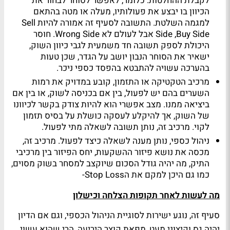
לקבלת ההחלטות. כלומר, לאפשר לסוחר לבחור את
הכיוון בו יבצע את פעולותיו, מעלה או מטה בהתאם
למגמה השלטת. התשובה לסעיף זה אמורה להיות Sell
Side ,Buy Side אבל לעולם לא Wrong Side. חוסר
היכולת לספק תשובה חד משמעית לגבי כיוון השוק,
ישאיר את הסוחר הנבון יושב על הגדר, שכן טעות
בהערכה עשויה להתבטא בהפסד כספי ניכר.
מרכיב הטקטיקה או התזמון, קובע במדויק את רמות
השערים בהם יש לפעול, בין אם בכניסה לשוק, או בין אם
ביציאה ממנו. מצב אפשרי הוא להיות צודק בקשר לכיוונו
של השוק, אך להיקלע לעסקה כושלת על בסיס תזמון
לקוי. מרכיב זה, נותן תשובה לשאלה מתי לפעול.
ניהול כספי, נותן מענה לשאלה כיצד לפעול. מרכיב זה,
מכסה את נושא פיזור ההשקעות, יחס הפיזור בין מרכיבי
התיק, מה יהיה גודל הסכום שיוקצב למסחר בשוק מסוים,
כמו גם היכן למקם את הStop Loss-
מה לעשות לאחר תקופות הצלחה וכישלון
סעיף זה, נוגע ישירות לסוגיית הניהול הכספי, וגם אם הדיון
יהיה גס וקיצוני מעט, מפאת קוצר היריעה, הרי שהוא עשוי