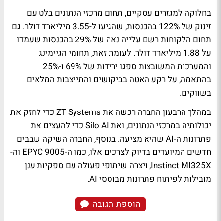
בחלוקה למגזרים עסקיים, תחום מרכזי הנתונים בלט עם
זינוק של 122% בהכנסות, שהגיעו ל-3.55 מיליארד דולר. גם
תחום הלקוחות רשם עלייה נאה של 29% בהכנסות שעמדו
על 1.88 מיליארד דולר. לעומת זאת, תחומי הגיימינג
והמערכות המשובצות ספגו ירידות של 69% ו-25%
בהתאמה, על רקע האטה בביקושים והתייצבות המלאים
בשווקים.
במהלך הרבעון החברה רכשה את ZT Systems כדי לחזק את
יכולותיה במרכזי הנתונים, ואת Silo AI כדי להעצים את
פתרונות ה-AI שהיא מציעה. בנוסף, החברה השיקה שבבים
חדשים המיועדים בדיוק לצרכים אלו, כמו ה-EPYC 9005 וה-
Instinct MI325X, ויצרה שיתופי פעולה עם ספקיות ענן
מובילות לפיתוח פתרונות מבוססי AI.
הוספת תגובה