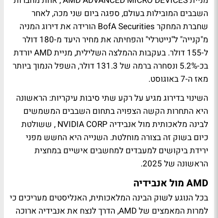
מניית AMD ADVANCED MICRO DEVICES , אחת מחברות
השבבים המובילות בעולם, ספגה ביום שני מכה, לאחר
שחברת המחקר BofA Securities הורידה את דירוג המניה
מ"קנייה" ל"נייטרלי" והפחיתה את מחיר היעד מ-180 דולר
ל-155 דולר. בעקבות ההמלצה השלילית, מניית AMD יורדת
בכ-5.2% ונסחרה ברמה של 131.3 דולר, השפל הנמוך ביותר
מאז ה-7 באוגוסט.
השינוי בדירוג מגיע על רקע שתי סיבות עיקריות: הראשונה
היא התחרות הקשה הצפויה בתחום השבבים המשמשים
לבינה מלאכותית מול אנבידיה NVIDIA CORP , ששולטת
כיום בשוק זה בצורה מוחלטת. השנייה היא החשש מפני
ירידת ביקושים למעבדים למחשבים אישיים במחצית
הראשונה של 2025.
AMD מול אנבידיה
בכל הנוגע לשוק הבינה המלאכותית, האנליסטים מעריכים כי
למרות המאמצים של AMD, הדרך לנצח את אנבידיה ארוכה