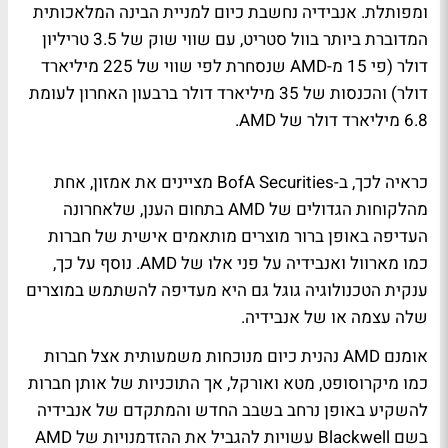
ומפותלת. אנבידיה נחשבת כיום למניית הבינה המלאכותית
המדוברת ביותר בוול סטריט, עם שווי שוק של 3.5 טריליון
דולר (פי 15 מ-AMD שנסחרת לפי שווי של 225 מיליארד
דולר) והכנסות של 35 מיליארד דולר ברבעון האחרון לעומת
6.8 מיליארד דולר של AMD.
כראיה לכך, ב-BofA Securities מציינים את אמזון, אחת
מהלקוחות הגדולים של AMD בתחום הענן, שלאחרונה
העדיפה באופן ברור מוצרים מותאמים אישית של חברות
כמו מארוול ואנבידיה על פני אלו של AMD. נוסף על כך,
ענקית הטכנולוגיה גוגל גם היא מעדיפה להשתמש במוצרים
שלה עצמה או של אנבידיה.
אומנם AMD נהנית כיום מנוכחות משמעותית אצל חברות
כמו מיקרוסופט, מטא ואורקל, אך התוכניות של אותן חברות
להשקיע באופן נרחב בשבב החדש והמתקדם של אנבידיה
בשם Blackwell עשויות להגביל את ההזדמנויות של AMD