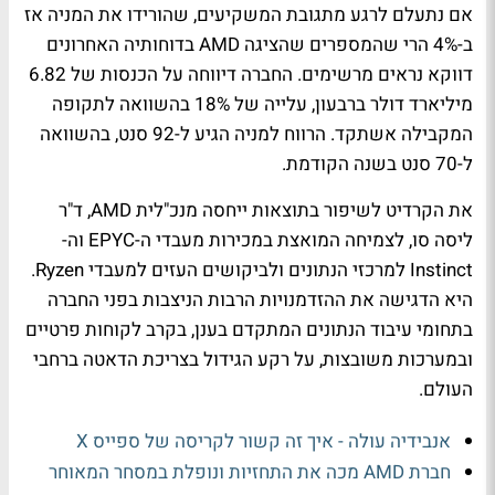
אם נתעלם לרגע מתגובת המשקיעים, שהורידו את המניה אז
ב-4% הרי שהמספרים שהציגה AMD בדוחותיה האחרונים
דווקא נראים מרשימים. החברה דיווחה על הכנסות של 6.82
מיליארד דולר ברבעון, עלייה של 18% בהשוואה לתקופה
המקבילה אשתקד. הרווח למניה הגיע ל-92 סנט, בהשוואה
ל-70 סנט בשנה הקודמת.
את הקרדיט לשיפור בתוצאות ייחסה מנכ"לית AMD, ד"ר
ליסה סו, לצמיחה המואצת במכירות מעבדי ה-EPYC וה-
Instinct למרכזי הנתונים ולביקושים העזים למעבדי Ryzen.
היא הדגישה את ההזדמנויות הרבות הניצבות בפני החברה
בתחומי עיבוד הנתונים המתקדם בענן, בקרב לקוחות פרטיים
ובמערכות משובצות, על רקע הגידול בצריכת הדאטה ברחבי
העולם.
אנבידיה עולה - איך זה קשור לקריסה של ספייס X
חברת AMD מכה את התחזיות ונופלת במסחר המאוחר