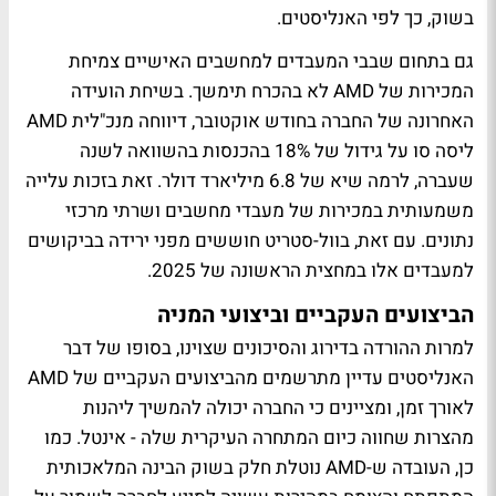
בשוק, כך לפי האנליסטים.
גם בתחום שבבי המעבדים למחשבים האישיים צמיחת
המכירות של AMD לא בהכרח תימשך. בשיחת הועידה
האחרונה של החברה בחודש אוקטובר, דיווחה מנכ"לית AMD
ליסה סו על גידול של 18% בהכנסות בהשוואה לשנה
שעברה, לרמה שיא של 6.8 מיליארד דולר. זאת בזכות עלייה
משמעותית במכירות של מעבדי מחשבים ושרתי מרכזי
נתונים. עם זאת, בוול-סטריט חוששים מפני ירידה בביקושים
למעבדים אלו במחצית הראשונה של 2025.
הביצועים העקביים וביצועי המניה
למרות ההורדה בדירוג והסיכונים שצוינו, בסופו של דבר
האנליסטים עדיין מתרשמים מהביצועים העקביים של AMD
לאורך זמן, ומציינים כי החברה יכולה להמשיך ליהנות
מהצרות שחווה כיום המתחרה העיקרית שלה - אינטל. כמו
כן, העובדה ש-AMD נוטלת חלק בשוק הבינה המלאכותית