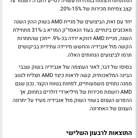
המתפתח והצומח במהירות עשויה לסייע לחברה לשמור על
קצב צמיחת מכירות של 15%-20%.
יחד עם זאת, הביצועים של מניית AMD בשוק ההון השנה
מאכזבים בינתיים. בעוד הנאסד"ק המריא ב-31% מתחילת
השנה, מניית AMD דווקא ירדה בכ-9%. ייתכן שהתחרות
הקשה מול אנבידיה והחשש מירידה עתידית בביקושים
תרמו לביצועים הנחותים האלה.
בסופו של דבר, לאור העוצמה של אנבידיה בשוק שבבי
הבינה המלאכותית, קשה לראות כיצד AMD תצליח לגנוב
ממנה נתחים משמעותיים, לפחות בטווח הקצר. נכון שגם
AMD רושמת מכירות של מיליארדי דולרים בתחום, אך
ההפרש העצום בשווי השוק מול אנבידיה מעיד על יתרונה
העצום של האחרונה.
התוצאות לרבעון השלישי