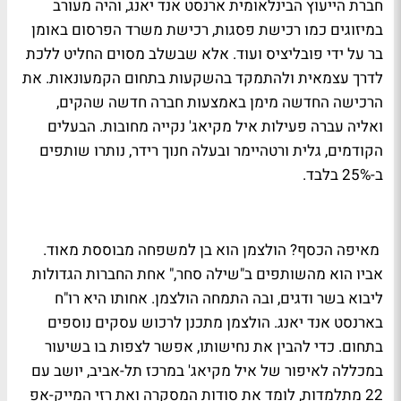
חברת הייעוץ הבינלאומית ארנסט אנד יאנג, והיה מעורב
במיזוגים כמו רכישת פסגות, רכישת משרד הפרסום באומן
בר על ידי פובליציס ועוד. אלא שבשלב מסוים החליט ללכת
לדרך עצמאית ולהתמקד בהשקעות בתחום הקמעונאות. את
הרכישה החדשה מימן באמצעות חברה חדשה שהקים,
ואליה עברה פעילות איל מקיאג' נקייה מחובות. הבעלים
הקודמים, גלית ורטהיימר ובעלה חנוך רידר, נותרו שותפים
ב-25% בלבד.
מאיפה הכסף? הולצמן הוא בן למשפחה מבוססת מאוד.
אביו הוא מהשותפים ב"שילה סחר," אחת החברות הגדולות
ליבוא בשר ודגים, ובה התמחה הולצמן. אחותו היא רו"ח
בארנסט אנד יאנג. הולצמן מתכנן לרכוש עסקים נוספים
בתחום. כדי להבין את נחישותו, אפשר לצפות בו בשיעור
במכללה לאיפור של איל מקיאג' במרכז תל-אביב, יושב עם
22 מתלמדות, לומד את סודות המסקרה ואת רזי המייק-אפ