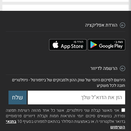
הורדת אפליקציה
הרשמה לדיוור
הירשם לסיכום היומי של שוק ההון ולמבזקים של ביזפורטל - ניוזלטרים
חובה לכל משקיע
אני מאשר קבלת שני ניוזלטרים, אשר כל אחד מהווה רשימת תפוצה
נפרדת, בנושאים סיכום יומי והתראות חמות וקבלת דיוורים פרסומיים
בדואר אלקטרוני ו/ או באמצעות הסלולר בהתאם למפורט בסעיף 10
בתנאי
השימוש