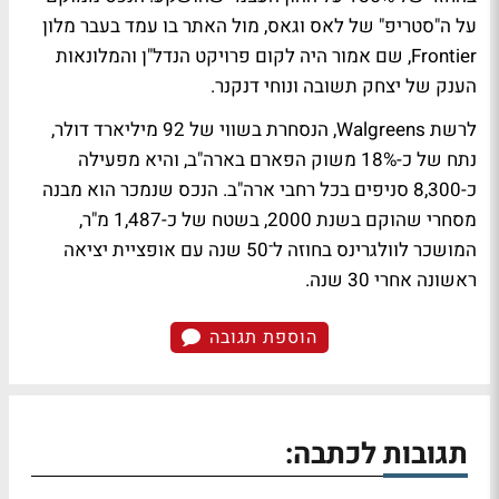
על ה"סטריפ" של לאס וגאס, מול האתר בו עמד בעבר מלון
Frontier, שם אמור היה לקום פרויקט הנדל"ן והמלונאות
הענק של יצחק תשובה ונוחי דנקנר.
לרשת Walgreens, הנסחרת בשווי של 92 מיליארד דולר,
נתח של כ-18% משוק הפארם בארה"ב, והיא מפעילה
כ-8,300 סניפים בכל רחבי ארה"ב. הנכס שנמכר הוא מבנה
מסחרי שהוקם בשנת 2000, בשטח של כ-1,487 מ"ר,
המושכר לוולגרינס בחוזה ל־50 שנה עם אופציית יציאה
ראשונה אחרי 30 שנה.
הוספת תגובה
תגובות לכתבה: