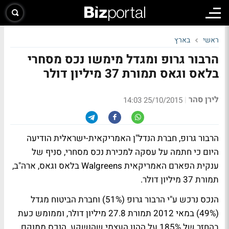
ראשי
בארץ
הרבור גרופ ומגדל מימשו נכס מסחרי
בלאס וגאס תמורת 37 מיליון דולר
לירן סהר
|
25/10/2015 14:03
הרבור גרופ, חברת הנדל"ן האמריקאית-ישראלית הודיעה
היום כי חתמה על עסקה למכירת נכס מסחרי, סניף של
ענקית הפארם האמריקאית Walgreens בלאס וגאס, ארה"ב,
תמורת 37 מיליון דולר.
הנכס נרכש ע"י הרבור גרופ (51%) וחברת הביטוח מגדל
(49%) במאי 2012 תמורת 27.8 מיליון דולר, וממומש כעת
בהחזר של 185% על ההון העצמי שהושקע. הנכס ממוקם