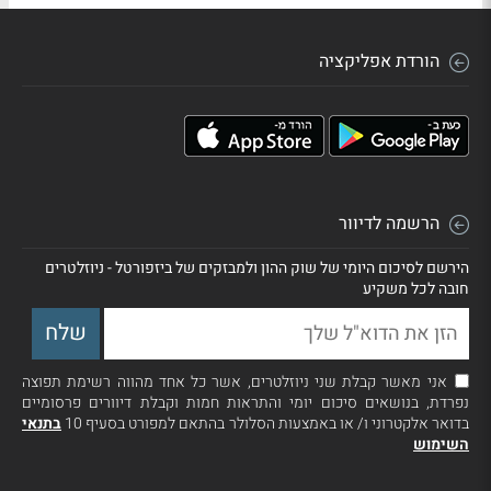
הורדת אפליקציה
הרשמה לדיוור
הירשם לסיכום היומי של שוק ההון ולמבזקים של ביזפורטל - ניוזלטרים
חובה לכל משקיע
אני מאשר קבלת שני ניוזלטרים, אשר כל אחד מהווה רשימת תפוצה
נפרדת, בנושאים סיכום יומי והתראות חמות וקבלת דיוורים פרסומיים
בדואר אלקטרוני ו/ או באמצעות הסלולר בהתאם למפורט בסעיף 10
בתנאי
השימוש