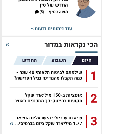
החדש של סין
|
משה כסיף
(5)
עוד ניתוחים ודעות
הכי נקראות במדור
היום
השבוע
החודש
1
שילמתם לביטוח הלאומי 40 שנה -
כמה תקבלו מהמדינה בגיל הפרישה?
2
אופציות ב-150 מיליארד שקל
תקועות בהייטק: כך מתכננים באוצר...
ס
3
שיא חדש ביולי: הישראלים הוציאו
1.77 מיליארד שקל ביום בכרטיסי...