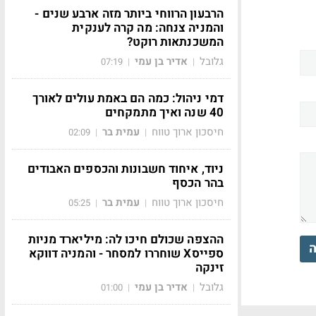
הרבעון הרווחי ביותר מזה ארבע שנים -
והמניה צנחה: מה קרה לענקית
המשכנתאות רוקט?
גלובל
אדיר בן עמי
07:19
|
|
דמי ניהול: כמה הם באמת עולים לאורך
40 שנה ואיך מתמקחים
חיסכון ארוך טווח
עמית בר
02:09
|
|
ניוד, איחוד חשבונות והכספים האבודים
בהר הכסף
חיסכון ארוך טווח
עמית בר
05:25
|
|
ההצפה שכולם חיכו לה: מיליארד מניות
ה
ספייסX שוחררו למסחר - והמניה דווקא
זינקה
גלובל
אדיר בן עמי
01:00
|
|