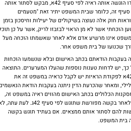
של בית המשפט מופעל רק כאשר הצד שכנגדו הוגשה אותה ראיה לפי סעיף 42א, מבקש לסתור אותה
סיפה של סעיף זה, כלומר שבית המשפט יתיר זאת "מטעמים
וראות חוק אלה נעוצה בשיקולים של יעילות וחיסכון בזמן
 הוכחתי אשר לא מן הראוי לבזבזו לריק, אשר על כן תוכל
משפט אינו מרשיע אדם אלא לאחר שאשמתו הוכחה מעל
ורך שכנועו של בית משפט אחר.
תה בעקבות הודאתם בכתב האישום ובלא שנשמעו הוכחות
לותו של סעיף 42א. נוסף על כך, יש לדחות טענות נוספות שהעלו המערערים. התוצאה
הנובעת מכל האמור לעיל היא שמכוח סעיף 42א לפקודת הראיות יש לקבל כראיה במשפט זה את
לילי, ומאחר שהכרעת הדין ניתנה בעקבות הודאת הנאשמים
סקנות הכלולים בכתב האישום מהווים ראיה במשפט זה,
שהמערערים אינם רשאים לסתור אותם אלא לאחר בקשה מפורשת שתוגש לפי סעיף 42ג. לעת עתה,
שות להם לסתור אותם ממצאים. אם בעתיד תוגש בקשה
ה בית המשפט.