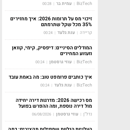
BizTech
עמית בר
00:28
|
|
זיכוי מס על תרומות 2026: איך מחזירים
35% מכל שקל שתרמתם
קריירה
ענת גלעד
00:24
|
|
המודלים הסיניים: דיפסיק, קימי, קוואן
וזעזוע המחירים
BizTech
עוזי גרסטמן
00:24
|
|
איך כותבים פרומפט טוב: מה באמת עובד
BizTech
ענת גלעד
00:24
|
|
מס רכישה 2026: מדרגות דירה יחידה
מול דירה נוספת, ומה ההפרש בפועל
נדל"ן
עוזי גרסטמן
06/08/2026
|
|
העלויות הנלוות שמפילות תקציבים: כמה