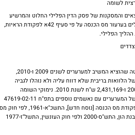
רצית לשומה
אים והמסקנות של פסק הדין הפלילי החלוט והמרשיע
שניתן נגד המערערים בתיק הפלילי, יהיו קבילים בערעור מס הכנסה על פי סעיף 42א לפקודת הראיות,
ההליך הפלילי.
צדדים
הערעור דנן הוא על שומה על פי מיטב השפיטה שהוציא המשיב למערערים לשנים 2009 ו-2010,
הלוואות בריבית שלא דווח עליה ולא נוהלו לגביה
ספרים, בסכום של 7,488,000 ש"ח לשנת 2009 ו-2,431,169 ש"ח לשנת 2010. נימוקי השומה
(המתוקנת) התבססו, בין היתר, על הרשעתם של המערערים עם נאשמים נוספים בתפ"ח 47619-02-11
(להלן: "התיק הפלילי"), בעבירות שונות לפי פקודת מס הכנסה [נוסח חדש], התשכ"א-1961, לפי חוק מ
ערך מוסף, התשל"ו-1975, לפי חוק איסור הלבנת הון, התש"ס-2000 ולפי חוק העונשין, התשל"ז-1977