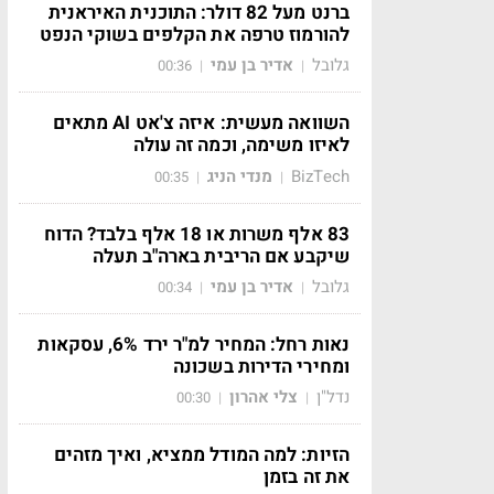
ברנט מעל 82 דולר: התוכנית האיראנית
להורמוז טרפה את הקלפים בשוקי הנפט
גלובל
אדיר בן עמי
00:36
|
|
השוואה מעשית: איזה צ'אט AI מתאים
לאיזו משימה, וכמה זה עולה
BizTech
מנדי הניג
00:35
|
|
83 אלף משרות או 18 אלף בלבד? הדוח
שיקבע אם הריבית בארה"ב תעלה
גלובל
אדיר בן עמי
00:34
|
|
נאות רחל: המחיר למ"ר ירד 6%, עסקאות
ומחירי הדירות בשכונה
נדל"ן
צלי אהרון
00:30
|
|
הזיות: למה המודל ממציא, ואיך מזהים
את זה בזמן