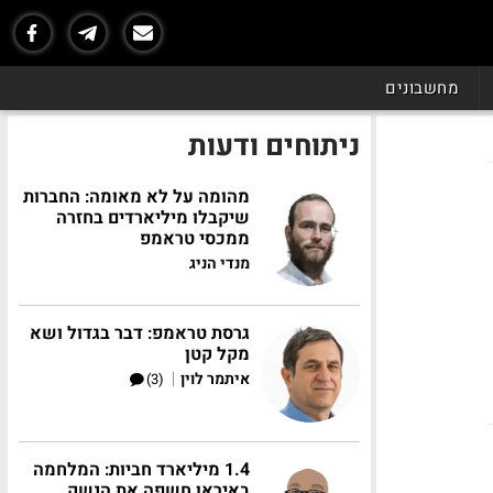
מחשבונים
ניתוחים ודעות
מהומה על לא מאומה: החברות
שיקבלו מיליארדים בחזרה
ממכסי טראמפ
מנדי הניג
גרסת טראמפ: דבר בגדול ושא
מקל קטן
|
איתמר לוין
(3)
1.4 מיליארד חביות: המלחמה
באיראן חשפה את הנשק