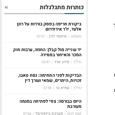
כותרות מתגלגלות
ביקורת חריפה בפסק בוררות על רונן
אלעד, יו"ר אירודרום
משפט
איתמר לוין
07:37
|
|
יד שנייה מול קבלן: החוזה, ערבות חוק
המכר והאיחור במסירה
נדל"ן
מירב ארד
03:41
|
|
הבדיקות לפני החתימה: נסח טאבו,
זכויות, היתרים, שמאי ועורך דין
נדל"ן
עמית בר
07:58
|
|
 לא
היום בבורסה: צפי לפתיחה במגמה
מעורבת
שוק ההון
מערכת ביזפורטל
07:54
|
|