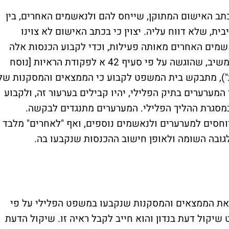
 האישום המתוקן, שייחס להם ולנאשמים האחרים, בין
ית, שלא דווח עליה. יצוין כי בכתב האישום לא צוינו
מים האחרים מאותה פעילות, וכדי לקבוע הכנסות אלה
ערך המשיב חישובים משלו. בבקשה זו של המשיב, שהוגשה על פי סעיף 42 א לפקודת הראיות [נוסח
 "פקודת הראיות"), מתבקש בית המשפט לקבוע כי הממצאים והמסקנות של
המערערים בתיק הפלילי, יהיו קבילים בערעור זה, ולקבוע
 במסגרת ההליך הפלילי. המערערים מתנגדים לבקשה.
חסים למערערים ולנאשמים נוספים, ואף "לאחרים" מלבד
גובה השומה ולאופן חישוב ההכנסות שנקבעו בה.
ת הממצאים והמסקנות שנקבעו במשפט הפלילי על פי
שפט שיקול דעת בנדון והוא חייב לקבל ראיה זו. שיקול הדעת