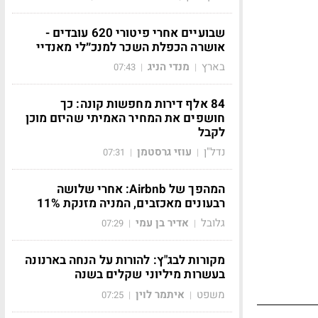
שבועיים אחרי פיטורי 620 עובדים -
אושרה הכפלת השכר למנכ״לי מאנדיי
בארץ
מנדי הניג
07:43
|
|
84 אלף דירות מחפשות קונה: כך
חושפים את המחיר האמיתי שהיזם מוכן
לקבל
נדל"ן
עוזי גרסטמן
07:31
|
|
המהפך של Airbnb: אחרי שלושה
רבעונים מאכזבים, המניה מזנקת 11%
גלובל
אדיר בן עמי
07:29
|
|
מקורות לבג"ץ: להורות על הנחה בארנונה
בעשרות מיליוני שקלים בשנה
משפט
איתמר לוין
07:25
|
|