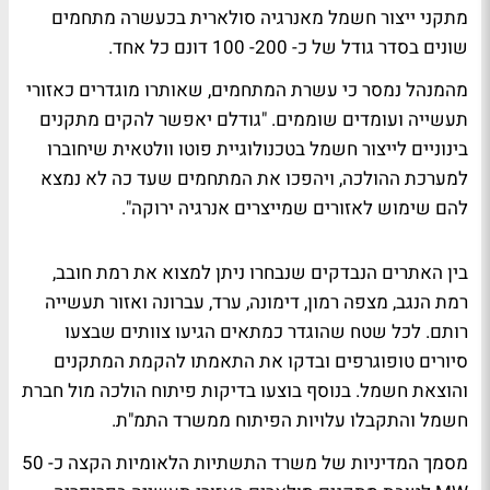
מתקני ייצור חשמל מאנרגיה סולארית בכעשרה מתחמים
שונים בסדר גודל של כ- 200- 100 דונם כל אחד.
מהמנהל נמסר כי עשרת המתחמים, שאותרו מוגדרים כאזורי
תעשייה ועומדים שוממים. "גודלם יאפשר להקים מתקנים
בינוניים לייצור חשמל בטכנולוגיית פוטו וולטאית שיחוברו
למערכת ההולכה, ויהפכו את המתחמים שעד כה לא נמצא
להם שימוש לאזורים שמייצרים אנרגיה ירוקה".
בין האתרים הנבדקים שנבחרו ניתן למצוא את רמת חובב,
רמת הנגב, מצפה רמון, דימונה, ערד, עברונה ואזור תעשייה
רותם. לכל שטח שהוגדר כמתאים הגיעו צוותים שבצעו
סיורים טופוגרפים ובדקו את התאמתו להקמת המתקנים
והוצאת חשמל. בנוסף בוצעו בדיקות פיתוח הולכה מול חברת
חשמל והתקבלו עלויות הפיתוח ממשרד התמ"ת.
מסמך המדיניות של משרד התשתיות הלאומיות הקצה כ- 50