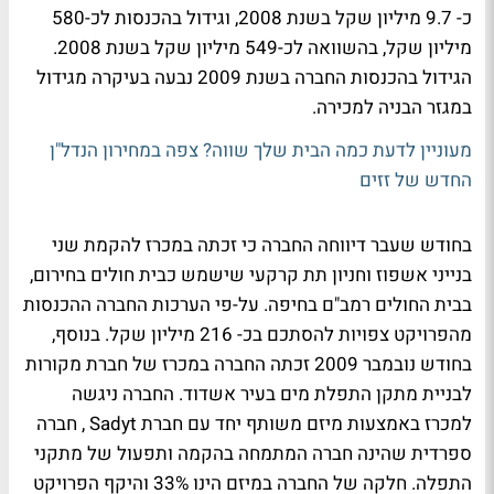
כ- 9.7 מיליון שקל בשנת 2008, וגידול בהכנסות לכ-580
מיליון שקל, בהשוואה לכ-549 מיליון שקל בשנת 2008.
הגידול בהכנסות החברה בשנת 2009 נבעה בעיקרה מגידול
במגזר הבניה למכירה.
מעוניין לדעת כמה הבית שלך שווה? צפה במחירון הנדל"ן
החדש של זזים
בחודש שעבר דיווחה החברה כי זכתה במכרז להקמת שני
בנייני אשפוז וחניון תת קרקעי שישמש כבית חולים בחירום,
בבית החולים רמב"ם בחיפה. על-פי הערכות החברה ההכנסות
מהפרויקט צפויות להסתכם בכ- 216 מיליון שקל. בנוסף,
בחודש נובמבר 2009 זכתה החברה במכרז של חברת מקורות
לבניית מתקן התפלת מים בעיר אשדוד. החברה ניגשה
למכרז באמצעות מיזם משותף יחד עם חברת Sadyt , חברה
ספרדית שהינה חברה המתמחה בהקמה ותפעול של מתקני
התפלה. חלקה של החברה במיזם הינו 33% והיקף הפרויקט