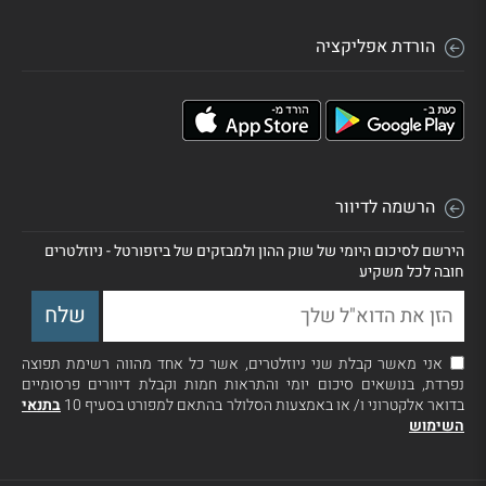
הורדת אפליקציה
הרשמה לדיוור
הירשם לסיכום היומי של שוק ההון ולמבזקים של ביזפורטל - ניוזלטרים
חובה לכל משקיע
אני מאשר קבלת שני ניוזלטרים, אשר כל אחד מהווה רשימת תפוצה
נפרדת, בנושאים סיכום יומי והתראות חמות וקבלת דיוורים פרסומיים
בדואר אלקטרוני ו/ או באמצעות הסלולר בהתאם למפורט בסעיף 10
בתנאי
השימוש