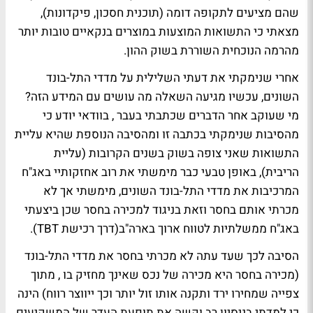
שהם מציעים לתקופה דומה (תוכנית חסכון, פיקדונות),
מצאתי כי התשואות המוצעות במוצרים בנקאיים טובות יותר
מהרמה הנוכחית השוררת בשוק ההון.
אחרי שנימקתי את דעתי השלילית על מדדי התל-בונד
השונים, עכשיו מגיעה השאלה מה עושים עם המידע הזה?
מי שעוקב אחר הדברים שכתבתי בעבר , בוודאי יודע כי
מהסיבות שנימקתי בכתבה זו ומהסיבה הנוספת שהיא עליית
התשואות שאני צופה בשוק בשנים הקרובות (עליית
הריבית), באופן טבעי כבר מימשתי את רוב אחזקותיי באג"ח
המרכיבות את מדדי התל-בונד השונים, מימשתי אך לא
מכרתי אותם בחסר וזאת בניגוד למכירה בחסר שכן ביצעתי
באג"ח ממשלתיות לטווח ארוך בארה"ב(דרך רכישת TBT).
הסיבה לכך שעד עתה לא מכרתי בחסר את מדדי התל-בונד
(מכירה בחסר היא מכירה של נכס שאינך מחזיק בו , מתוך
צפייה שמחירו ירד ותקנה אותו זול יותר וכך ייווצר רווח) הינה
כי למדתי בניסיון רב וקשה את תופעת העדר של המשקיעים