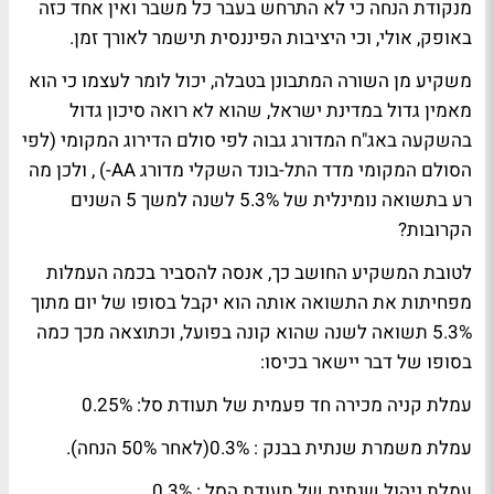
מנקודת הנחה כי לא התרחש בעבר כל משבר ואין אחד כזה
באופק, אולי, וכי היציבות הפיננסית תישמר לאורך זמן.
משקיע מן השורה המתבונן בטבלה, יכול לומר לעצמו כי הוא
מאמין גדול במדינת ישראל, שהוא לא רואה סיכון גדול
בהשקעה באג"ח המדורג גבוה לפי סולם הדירוג המקומי (לפי
הסולם המקומי מדד התל-בונד השקלי מדורג AA-) , ולכן מה
רע בתשואה נומינלית של 5.3% לשנה למשך 5 השנים
הקרובות?
לטובת המשקיע החושב כך, אנסה להסביר בכמה העמלות
מפחיתות את התשואה אותה הוא יקבל בסופו של יום מתוך
5.3% תשואה לשנה שהוא קונה בפועל, וכתוצאה מכך כמה
בסופו של דבר יישאר בכיסו:
עמלת קניה מכירה חד פעמית של תעודת סל: 0.25%
עמלת משמרת שנתית בבנק : 0.3%(לאחר 50% הנחה).
עמלת ניהול שנתית של תעודת הסל : 0.3%.