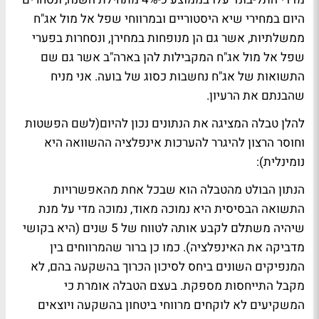
היום במחירי שיא היסטוריים ובמרווחי שפל אל מול אג"ח
ממשלתיות, אשר גם הן מנופחות במחירן, ונסחרות בפערי
שפל אל מול אג"ח המקבילות להן בארה"ב אשר גם שם
התשואות של אג"ח נחשבות כסוג של בועה. אני מניח
שהבנתם את הרעיון.
להלן טבלה המציגה את הנתונים נכון להיום(לשם הפשטות
וחוסר הרצון להיגרר להערכות אינפלציה ההשוואה היא
נומינלית):
הנתון הבולט מהטבלה הוא שבכל אחת מהאפשרויות
התשואה הבסיסית היא נמוכה מאוד, נמוכה מדי על מנת
שיהיה משתלם לקבע אותה לטווח של 5 שנים (היא בקושי
מדביקה את האינפלציה). כמו כן ברור שהמרווחים בין
המנפיקים השונים ביחס לסיכון הכרוך בהשקעה בהם, לא
מקבל התייחסות מספקת. בעצם הטבלה אומרת כי
המשקיעים לא לוקחים מרווחי ביטחון בהשקעה ויוצאים