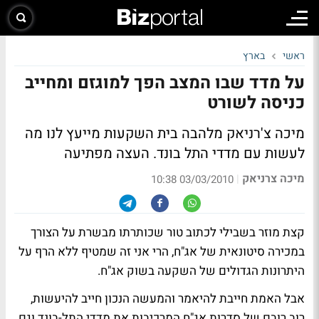
ראשי
בארץ
על מדד שבו המצב הפך למוגזם ומחייב
כניסה לשורט
מיכה צ'רניאק מלהבה בית השקעות מייעץ לנו מה
לעשות עם מדדי התל בונד. העצה מפתיעה
מיכה צרניאק
|
03/03/2010 10:38
קצת מוזר בשבילי לכתוב טור שכותרתו מבשרת על הצורך
במכירה סיטונאית של אג"ח, הרי אני זה שמטיף ללא הרף על
היתרונות הגדולים של השקעה בשוק אג"ח.
אבל האמת חייבת להיאמר והמעשה הנכון חייב להיעשות,
רוב רובם של סדרות אג"ח המרכיבות את מדדי התל-בונד וגם