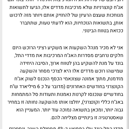
אג"ח קונצרניות שלא מרכיבות מדדים אלו, הגיעו לתשואות
מגוחכות שעצם הרעיון של להחזיק אותם ויותר מזה לרכוש
אותן, בתשואות הנוכחיות, הוא לדעתי טעות, שתתברר
ככזאת בטווח הבינוני.
אני לא מכיר מנהל השקעות או משקיע רציני הרוכש היום
חלקים נרחבים מסדרות האג"ח המרכיבות את מדדי התל,
בונד על מנת להשקיע בהן לטווח ארוך, הסיבה היחידה
שמישהו רוכש מדדים אלו היא לצרכי מסחר והשקעה
מזדמנת, מתוך אמונה שצונאמי הכסף הנכנס לשוק אג"ח
הקונצרני בחודשים האחרונים (מדובר על כ 6 מיליארד ש"ח
בחודשיים שנכנסו לקרנות נאמנות ותעודות סל המתמחות
באג"ח כללי וקונצרני), יחלצו אותו מהשקעה נחותה זו במחיר
גבוה יותר, ומכאן בתשואה נמוכה עוד יותר. המעניין הוא
שאסטרטגיה זו בינתיים מצליחה להם.
מדדי התל-בונד עלו בממוצע כ-4% מתחילת השנה, ונסחרים