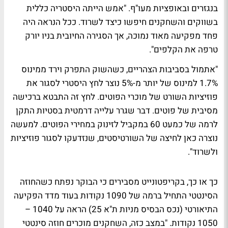
בנגזרים ובאופציות מעו"ף. "אמש הייתה היסטריה כללית
בשווקים והשחקנים חיפשו כיצד לשרוד. ככל הנראה היה
פחד מפקיעה מאוד נמוכה, אך הסגירה החיובית בניו יורק
טרפה את הקלפים".
"אתמול בסביבות הצהריים, כשהשוק התפרק וירד ממינוס
1.7% למינוס של יותר מ-5% נוצר לחץ היסטרי לסגור את
פוזיציות השורט של מוכרי הפוטים. לחץ זה התבטא ברכישה
מסיבית של פוטים. דבר שגרר עלייה דרמטית בסטיות התקן
לרמה של כמעט 60 במקביל לזינוק במחירי הפוטים. למעשה
נוצרה כאן לחיצה של השורטיסטים, שנזדעקו לסגור פוזיציות
ולשרוד".
כך או כך, בקריפטונייט מסבירים כי הבוקר נפתח כשהחוזה
הסינטטי התחיל ברמה של 1090 נקודות בעוד מדד הפקיעה
התיאורטי (נכס הבסיס מניות ת"א 25) הראה על 1040 –
1050 נקודות. "במצב כזה, השחקנים מוכרים חוזה סינטטי