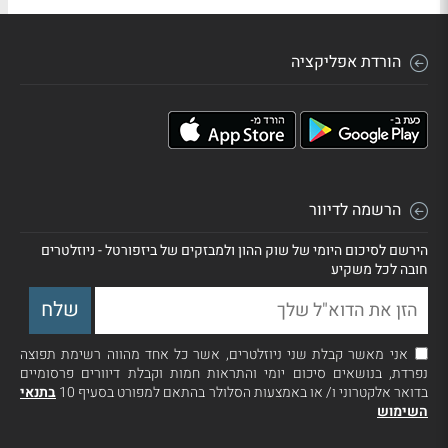
הורדת אפליקציה
הרשמה לדיוור
הירשם לסיכום היומי של שוק ההון ולמבזקים של ביזפורטל - ניוזלטרים
חובה לכל משקיע
אני מאשר קבלת שני ניוזלטרים, אשר כל אחד מהווה רשימת תפוצה
נפרדת, בנושאים סיכום יומי והתראות חמות וקבלת דיוורים פרסומיים
בדואר אלקטרוני ו/ או באמצעות הסלולר בהתאם למפורט בסעיף 10
בתנאי
השימוש