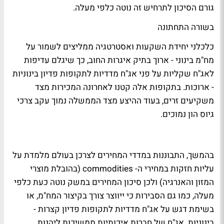
גורם הסיכון לתרחיש זה נוטה כלפי מעלה.
בשורה התחתונה
כלכלני יחידת השקעות ואסטרטגיה ממליצים לשמור על
מח"מ בינוני - ארוך בתיק איגרות החוב, כך שיגלם עדיפות
לאג"ח שקליות על פני אג"ח מדדיות לתקופות פדיון בינוניות
- ארוכות. בתקופות אלה קטנו לאחרונה המכירות מצד
משקיעים זרים, בעוד ההיצע מצד הממשלה נמוך עקב צרכי
גיוס הון נמוכים.
בהמשך, התבוננות במדדי המחירים לצרכן בעולם מלמדת על
עליות חזקות במחירי ה- commodities (בהובלת מוצרי
המזון והאנרגיה) ולכן סיכון המחירים במשק נוטה כעת כלפי
מעלה, כמו גם הסבירות כי ייווצר צורך בקיצור המח"מ, או
בשימת דגש על אג"ח מדדיות לתקופות פדיון קצרות -
בינוניות. אג"ח של חברות איכותיות ממשיכות ליהנות