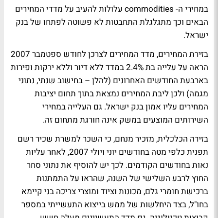
במחירי ה- commodities עלולות להעיב על מדדי המחירים
הבאים וכך מתגלגלת התחבטות לא פשוטה לפתחו של בנק
ישראל.
בזירת המחירים, מדד המחירים לצרכן לחודש ספטמבר 2007
הראה על עלייה בת 2.4% במדד ללא דיור וללא ירקות ופירות
בארבעת החודשים האחרונים (להלן – בחישוב שנתי, נתוני
מגמה) ולכן ליבת המחירים נמצאת בתוך תחום יציבות
המחירים עליו אמון בנק ישראל. גם העלייה במחירי
השירותים המוצעים במשק אינה חורגת מתחום זה.
בזירה הכלכלית, מזכיר מנחם, כי השכר למשרת שכיר רשם
תפנית כלפי מטה בחודשים יוני ויולי 2007, לאחר עליות
נאות בחודשים הקודמים. לכך יש להוסיף את נתוני סחר
החוץ לרבע השלישי של השנה, שהראו על התמתנות
ברכישת חומרי גלם, מכונות וציוד ומוצרי צריכה בני קיימא
בחו"ל, בצד היחלשות של ממש בייצוא התעשייתי במספר
קבוצות טכנולוגיה. גם מדד התעשיינים מעלה חשש