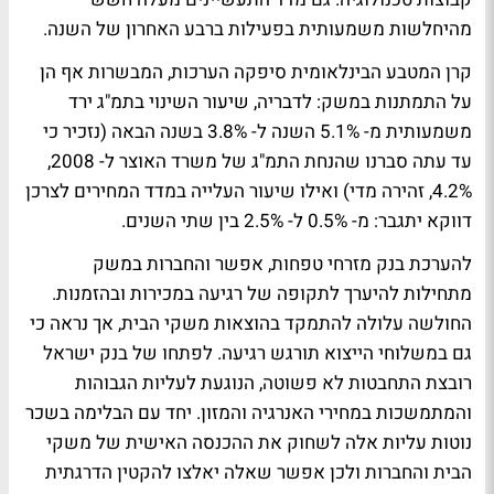
מהיחלשות משמעותית בפעילות ברבע האחרון של השנה.
קרן המטבע הבינלאומית סיפקה הערכות, המבשרות אף הן
על התמתנות במשק: לדבריה, שיעור השינוי בתמ"ג ירד
משמעותית מ- 5.1% השנה ל- 3.8% בשנה הבאה (נזכיר כי
עד עתה סברנו שהנחת התמ"ג של משרד האוצר ל- 2008,
4.2%, זהירה מדי) ואילו שיעור העלייה במדד המחירים לצרכן
דווקא יתגבר: מ- 0.5% ל- 2.5% בין שתי השנים.
להערכת בנק מזרחי טפחות, אפשר והחברות במשק
מתחילות להיערך לתקופה של רגיעה במכירות ובהזמנות.
החולשה עלולה להתמקד בהוצאות משקי הבית, אך נראה כי
גם במשלוחי הייצוא תורגש רגיעה. לפתחו של בנק ישראל
רובצת התחבטות לא פשוטה, הנוגעת לעליות הגבוהות
והמתמשכות במחירי האנרגיה והמזון. יחד עם הבלימה בשכר
נוטות עליות אלה לשחוק את ההכנסה האישית של משקי
הבית והחברות ולכן אפשר שאלה יאלצו להקטין הדרגתית