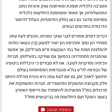
מסביבה כלכלית תומכת ומאיתנות שוק איגרות החוב
הממשלתיות, אך מאחר ומסתמנת היחלשות כלכלית
מסוימת מדובר גם כאן בחלון הזדמנויות, העלול להיסגר
הדרגתית בחודשים הבאים.
דברים דומים אמורים לגבי שוקי המניות, הנהנים לעת עתה
ממחיר הון נמוך ומכניסת הון ישיר למשק (בין השאר הודות
להמלצות חמות של בתי השקעות זרים מובילים), אך אפשר
שהחברות תתמודדנה בהמשך עם שחיקה בפעילותן. חברות
הכימיה מזדקרות לטובה. אנו לא סבורים כי היבדלות ביצועיה
של הבורסה לני"ע בת"א מהבורסות המפותחות בעולם
תימשך לאורך זמן, גם אם לעת עתה היא נהנית מהילת היותנו
חלק מקבוצת המשקים המתעוררים. חברות המשווקות את
מרכולתן בחו"ל ממשיכות להתמודד עם הייסוף האחרון
בשער השקל ועם היחלשות מה בביקושים מחו"ל.
הוספת תגובה