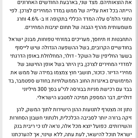
את הוצאותיהם. מצד שני, בארבעת החודשים האחרונים
הייתה בכל זאת עלייה של ממש במדד המחירים לצרכן. לפי
נתוני הלמ"ס עלה המדד הכללי בתקופה זו ב- 4.6% וחרג
משמעותית מהרף הגבוה של תחום יציבות המחירים.
התחבטות זו תיחסך, מעריכים במזרחי טפוחות, מבנק ישראל
בחודשיים הקרובים, בשל ההשפעה הגדולה שיש לייסוף
בשער החליפין של השקל - דולר, המחלחלת באופן הדרגתי
למדדי המחירים לצרכן, בין היתר בשל אופן החישוב של
מחירי הדיור. כזכור, תושבי חוץ צמצמו במידה של ממש את
המימושים באיגרות החוב הממשלתיות בחודש ספטמבר, בד
בבד עם רכישת מניות בבורסה לני"ע בסך 300 מיליוני
דולרים, דבר המספק תמיכה למטבע הישראלי.
נתון זה מצטרף לתנועות ההון הישירות לתוך המשק, להן
זיקה ברורה יותר לסביבה הכלכלית, ולנתוני חשבון הסחורות
והשירותים. כפועל יוצא מכל אלה, נראה לנו כי ריבית בנק
ישראל תוכל להישאר, לעת עתה, ללא שינוי, אך להערכתנו