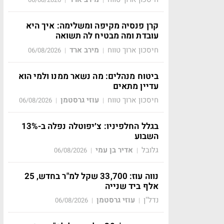
קרן פנסיה מקיפה ומשלימה: איך היא
עובדת ומה מבטיח לה תשואה
חיסכון ארוך טווח
מירב ארד
06/08/2026
|
|
ביטוח מנהלים: מה נשאר ממנו ולמי הוא
עדיין מתאים
חיסכון ארוך טווח
עוזי גרסטמן
06/08/2026
|
|
בגלל החלפיניו: צ׳יפוטלה נפלה ב-13%
השבוע
גלובל
אדיר בן עמי
06/08/2026
|
|
נווה עוז: 33,700 שקל למ"ר בחדש, 25
אלף ביד שנייה
נדל"ן
עוזי גרסטמן
06/08/2026
|
|