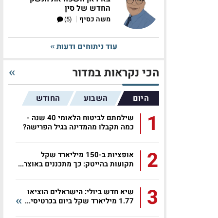
החדש של סין
|
משה כסיף
(5)
עוד ניתוחים ודעות
הכי נקראות במדור
היום
השבוע
החודש
1
שילמתם לביטוח הלאומי 40 שנה -
כמה תקבלו מהמדינה בגיל הפרישה?
2
אופציות ב-150 מיליארד שקל
תקועות בהייטק: כך מתכננים באוצר...
3
שיא חדש ביולי: הישראלים הוציאו
1.77 מיליארד שקל ביום בכרטיסי...