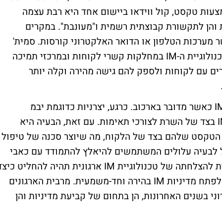
עות טקסט, קול ווידאו ביישום אחד היא רבת עצמה
 והן לתקשורת קבוצתית רשמית ו"מעונבת". במקרים
עול גם כאשר מערכות הטלפון או הדואר האלקטרוני קורסות. סמית'
מדגיש גם את החשיבות ההולכת וגדלה של טכנולוגיית ה-IM במחלקות קשרי לקוחות ובמרכזי תמיכה
ם עם לקוחות ולספק להם גישה מהירה וקלה יותר
לדואר אלקטרוני עדיין יש יתרון בהשוואה ל-IM כאשר מדובר בארכוב. כרגע, יצרניות כדוגמת יבמ
ומיקרוסופט מאפשרות ארכוב של רשומות IM בצד של השרת לצורכי תאימות. עם זאת, הבעיה היא
הטקסט שלהם בצד של הלקוח, מה שיוצר סכנה של טיפול
יל לבעיה עלולים המשתמשים להיאלץ להתמודד עם כאבי
ראש משפטיים לא קטנים. לכן, דרישה קריטית להצלחתה של טכנולוגיית IM ארגונית תהיה להחליט כי
ניתן לשמור ביעילות את רשומות ה-IM וכיצד לפתח מדיניות IM בהירה וחד-משמעית. מרבית הארגונים
י בשנים האחרונות, הן בתחום של קביעת מדיניות והן