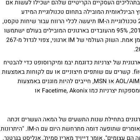
אלקטרוני, וארגונים שטרם שילבו את ה-IM בתהליכים העסקיים הקריטיים שלהם ישכילו לעשות אם
ץ הבינלאומית המובילה בתחום טכנולוגיית המידע
והתקשורת (ICT), צופה כי עד סוף שנת 2011 טכנולוגיית ה-IM תיעשה לכלי הרווח עבור שיחות טקסט,
וידאו וקול. בנוסף, צופה גרטנר, כי עד שנת 2013, 95% מהעובדים בארגונים המובילים בעולם ישתמשו
בכלי זה כממשק העיקרי שלהם לתקשורת בזמן אמת. השוק העולמי של IM ארגוני, צפוי לגדול מ-267
טנר מעודדת את השימוש בטכנולוגיית IM ארגונית של יצרניות כדוגמת יבמ ומיקרוסופט כדי להבטיח
שתנועת ה-IM תהיה מאובטחת מאחורי firewall. קשרים עם שותפים חיצוניים או עם לקוחות באמצעות
הצטרפות לשירות IM ציבורי כדוגמת AOL/AIM, Yahoo או MSN, חייבים להיות מוגנים באמצעות
השימוש בשירותי אבטחה או "ניקיון" ל-IM, שמספקות יצרניות כמו Facetime, Akonix או
גונים בתחילת שנות התשעים של המאה העשרים זכתה
להצלחה חסרת תקדים בעסקים, האנליסטים אומרים שתופעה דומה מתרחשת היום עם ה-IM. "היתרונות
-IM יכולה להביא עמה הם עצומים", אומר דייויד מאריו סמית', אנליסט בגרטנר.