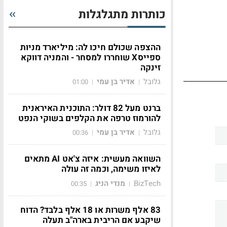
כותרות מתגלגלות
ההצפה שכולם חיכו לה: מיליארד מניות
ספייסX שוחררו למסחר - והמניה דווקא
זינקה
גלובל
אדיר בן עמי
01:00
|
|
ברנט מעל 82 דולר: התוכנית האיראנית
להורמוז טרפה את הקלפים בשוקי הנפט
גלובל
אדיר בן עמי
00:36
|
|
השוואה מעשית: איזה צ'אט AI מתאים
לאיזו משימה, וכמה זה עולה
BizTech
מנדי הניג
00:35
|
|
83 אלף משרות או 18 אלף בלבד? הדוח
שיקבע אם הריבית בארה"ב תעלה