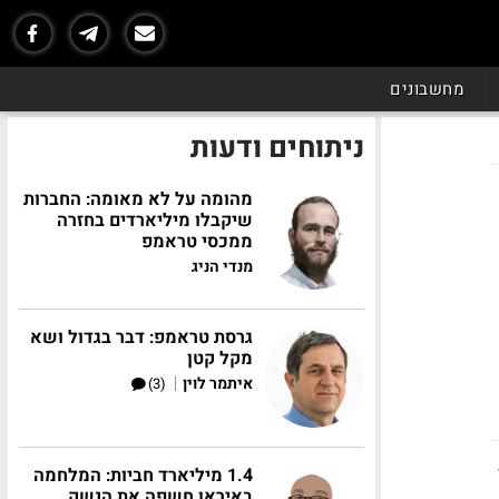
מחשבונים
ניתוחים ודעות
מהומה על לא מאומה: החברות
שיקבלו מיליארדים בחזרה
ממכסי טראמפ
מנדי הניג
גרסת טראמפ: דבר בגדול ושא
מקל קטן
|
איתמר לוין
(3)
1.4 מיליארד חביות: המלחמה
באיראן חשפה את הנשק