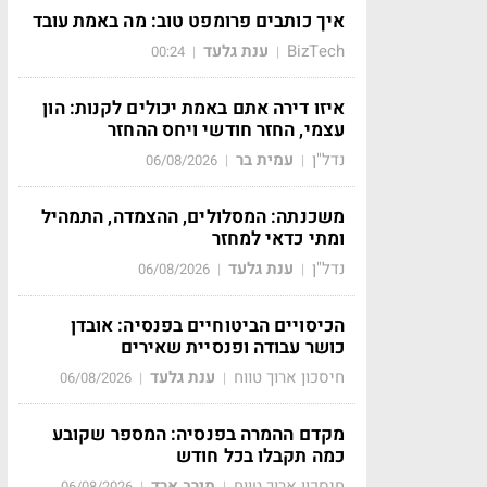
איך כותבים פרומפט טוב: מה באמת עובד
BizTech
ענת גלעד
00:24
|
|
איזו דירה אתם באמת יכולים לקנות: הון
עצמי, החזר חודשי ויחס ההחזר
נדל"ן
עמית בר
06/08/2026
|
|
משכנתה: המסלולים, ההצמדה, התמהיל
ומתי כדאי למחזר
נדל"ן
ענת גלעד
06/08/2026
|
|
הכיסויים הביטוחיים בפנסיה: אובדן
כושר עבודה ופנסיית שאירים
חיסכון ארוך טווח
ענת גלעד
06/08/2026
|
|
מקדם ההמרה בפנסיה: המספר שקובע
כמה תקבלו בכל חודש
חיסכון ארוך טווח
מירב ארד
06/08/2026
|
|