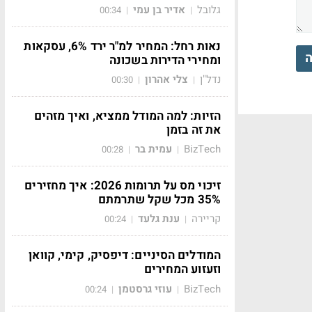
גלובל
אדיר בן עמי
00:34
|
|
נאות רחל: המחיר למ"ר ירד 6%, עסקאות
ה
ומחירי הדירות בשכונה
נדל"ן
צלי אהרון
00:30
|
|
הזיות: למה המודל ממציא, ואיך מזהים
את זה בזמן
BizTech
עמית בר
00:28
|
|
זיכוי מס על תרומות 2026: איך מחזירים
35% מכל שקל שתרמתם
קריירה
ענת גלעד
00:24
|
|
המודלים הסיניים: דיפסיק, קימי, קוואן
וזעזוע המחירים
BizTech
עוזי גרסטמן
00:24
|
|