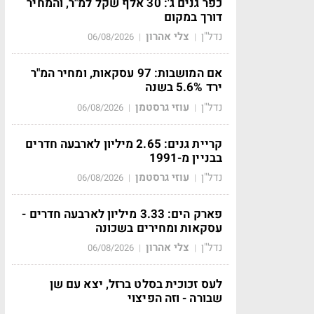
כפר גנים ג': 30 אלף שקל למ"ר, והמחיר
דורך במקום
נדל"ן
צלי אהרון
06/08/2026
|
|
אם המושבות: 97 עסקאות, ומחיר המ"ר
ירד 5.6% בשנה
נדל"ן
עוזי גרסטמן
06/08/2026
|
|
קריית גנים: 2.65 מיליון לארבעה חדרים
בבניין מ-1991
נדל"ן
עוזי גרסטמן
06/08/2026
|
|
פארק הים: 3.33 מיליון לארבעה חדרים -
עסקאות ומחירים בשכונה
נדל"ן
צלי אהרון
06/08/2026
|
|
לעס זכוכית בסלט ברזל, יצא עם שן
שבורה - וזה הפיצוי