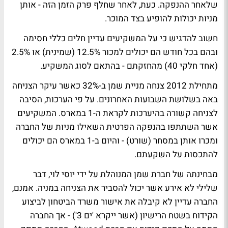
שלאחר ההנפקה. כעת, לאחר שחלף פרק הזמן הזה - אותן
מניות יכולות להופיע בצד המוכר.
חשוב להדגיש כי על המשקיעים עדיין חלים כללי חסימה
ובהם בכל חודש הם יכולים למכור 12.5% (שמינית) או 2.5%
(אחד חלקי 40) מהחזקתם - בהתאם לסוג המשקיע.
מתחילת 2012 צנחה מניית שמן ב-32% כאשר עיקר הצניחה
באה בשלושת השבועות האחרונים. על פי הערכות, הסיבה
לצניחה קשורה בהיערכות לקראת ה-1 במארס. המשקיעים
אשר השתתפו בהנפקה הפרטית השאילו מניות של החברה
ומכרו אותן במסחר (שורט) - והיום ב-1 במארס הם יכולים
להתכסות על השקעתם.
מבחינתה של חברת שמן המנוהלת על ידי יוסי לוי, דבר
שלילי לא אירע אשר יכול להסביר את הצניחה במניה. אמנם,
החברה עדיין לא קיבלה את אישור משרד הביטחון לביצוע
הקידוח בשטח הרישיון (אשר ייקרא 'ים 3') - אך החברה