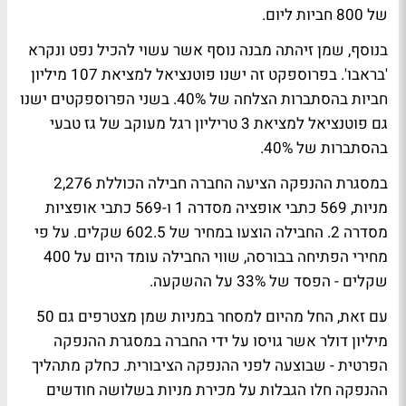
של 800 חביות ליום.
בנוסף, שמן זיהתה מבנה נוסף אשר עשוי להכיל נפט ונקרא
'בראבו'. בפרוספקט זה ישנו פוטנציאל למציאת 107 מיליון
חביות בהסתברות הצלחה של 40%. בשני הפרוספקטים ישנו
גם פוטנציאל למציאת 3 טריליון רגל מעוקב של גז טבעי
בהסתברות של 40%.
במסגרת ההנפקה הציעה החברה חבילה הכוללת 2,276
מניות, 569 כתבי אופציה מסדרה 1 ו-569 כתבי אופציות
מסדרה 2. החבילה הוצעו במחיר של 602.5 שקלים. על פי
מחירי הפתיחה בבורסה, שווי החבילה עומד היום על 400
שקלים - הפסד של 33% על ההשקעה.
עם זאת, החל מהיום למסחר במניות שמן מצטרפים גם 50
מיליון דולר אשר גויסו על ידי החברה במסגרת ההנפקה
הפרטית - שבוצעה לפני ההנפקה הציבורית. כחלק מתהליך
ההנפקה חלו הגבלות על מכירת מניות בשלושה חודשים