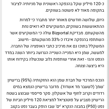
כ-120 מיליון שקל בהנפקה ראשונית של מניותיה לציבור
בתקופה מאוד לא פשוטה בשווקים.
היום, שלושה חודשים מאוחר יותר מתברר כי למרות
ההתאוששות בשווקים, המשקיעים לא רואים נחת
מהשקעתם. מבדיקת Bizportal עולה כי המשקיעים אשר
השתתפו בהנפקה איבדו כ-33% מהשקעתם - חישוב
המשקלל בתוכו גם את מרכיב כתבי האופציה של החברה.
למעשה, שמן היא המנייה השנייה הגרועה ביותר השנה במדד
הנפט והגז - זאת אחרי שותפות גלוב שנכשלה בקידוח אותו
היא ביצעה וצנחה.
הנכס המרכזי של חברת שמן הוא החזקותיה (95%) ברישיון
'שמן' (לשעבר מד אשדוד). מדובר ברישיון הנמצא במים
רדודים וקרוב לחוף של אשקלון. סקר סייסמי שבוצע בשטח
הרישיון מצביע על פוטנציאל למציאת 120 מיליון חביות של
נפט (P50) במבנה הנקרא 'ים' שבו הופק בעבר נפט בקצב