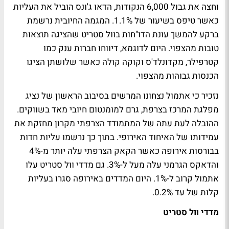
וחצה את גבול 6,000 הנקודות, הדאו ג'ונס הוביל את העליות
כאשר טיפס בשיעור של 1.1%. המגמה החיובית נרשמת
ברקע להמשך עונת הדו"חות בוול סטריט שהציגה תוצאות
טובות מהצפוי. היום לדוגמא, דיווחו חברות ענק כמו
קטרפילר, מקדונלד'ס וקוקה קולה כאשר שלושתן הציגו
הכנסות גבוהות מהצפוי.
נזכיר כי אתמול נצחונו המרשים בסיבוב הראשון של נציג
מפלגת המרכז בצרפת, גרם למומנטום חיובי מאד בשווקים.
ההובלה לעת עתה של המתמודד הצרפתי מקרון מחזקת את
עמידותו של האיחוד האירופי. בתוך כך נרשמו עליות חדות
בבורסות אירופה כאשר הקאק הצרפתי עלה יותר מ-4%
והדאקס הגרמני עלה מעל ל-3%. גם מדדי וול סטריט עלו
אתמול קרוב ל-1%. היום המדדים באירופה סגרו בעליות
קלות של עד 0.2%.
מדדי וול סטריט