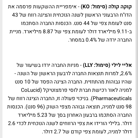
קוקה קולה (סימול: KO)
- אימפריית ההשקעות פרסמה את
הדו"ח הרבעוני הראשון לשנה הנוכחית והציגה רווח של 43
סנט לעומת צפי של 44 סנט. הכנסות החברה הסתכמו
ב-9.11 מיליארד דולר לעומת צפי של 8.87 מיליארד. מניית
החברה ירדה של 0.4% במסחר.
אליי לילי (סימול: LLY)
- מניות החברה ירדו בשיעור של
2.6%, למרות תוצאות החברה לרבעון הראשון של השנה -
שהיו גבוהות מהתחזית. החברה הציגה הפסד של 10 סנט
למניה לאור רכישת חברת לוסי פרמצוטיקל (CoLucid
Pharmaceuticals). בניכוי פעולה זו, החברה הציגה רווח של
98 סנט למניה, תוצאה גבוהה מצפי השוק (96 סנט). הכנסות
החברה הסתכמו ברבעון האחרון בסך של 5.23 מיליארד
דולר. בלילי הורידו את צפי הרווחים לשנה הנוכחית לכדי 2.6
דולר למניה, לעומת צפי קודם של 2.7 דולר.