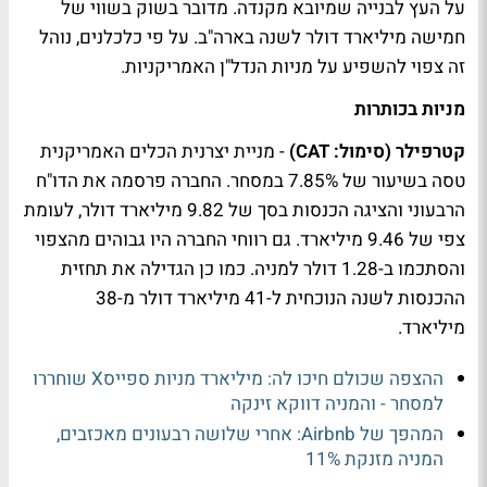
על העץ לבנייה שמיובא מקנדה. מדובר בשוק בשווי של
חמישה מיליארד דולר לשנה בארה"ב. על פי כלכלנים, נוהל
זה צפוי להשפיע על מניות הנדל"ן האמריקניות.
מניות בכותרות
קטרפילר (סימול: CAT)
- מניית יצרנית הכלים האמריקנית
טסה בשיעור של 7.85% במסחר. החברה פרסמה את הדו"ח
הרבעוני והציגה הכנסות בסך של 9.82 מיליארד דולר, לעומת
צפי של 9.46 מיליארד. גם רווחי החברה היו גבוהים מהצפוי
והסתכמו ב-1.28 דולר למניה. כמו כן הגדילה את תחזית
ההכנסות לשנה הנוכחית ל-41 מיליארד דולר מ-38
מיליארד.
ההצפה שכולם חיכו לה: מיליארד מניות ספייסX שוחררו
למסחר - והמניה דווקא זינקה
המהפך של Airbnb: אחרי שלושה רבעונים מאכזבים,
המניה מזנקת 11%